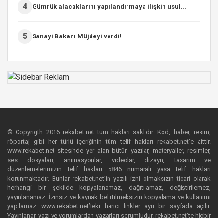
4
Gümrük alacaklarını yapılandırmaya ilişkin usul...
5
Sanayi Bakanı Müjdeyi verdi!
© Copyrigth 2016 rekabet.net tüm hakları saklıdır. Kod, haber, resim,
röportaj gibi her türlü içeriğinin tüm telif hakları rekabet.net’e aittir.
www.rekabet.net sitesinde yer alan bütün yazılar, materyaller, resimler,
ses dosyaları, animasyonlar, videolar, dizayn, tasarım ve
düzenlemelerimizin telif hakları 5846 numaralı yasa telif hakları
korunmaktadır. Bunlar rekabet.net’in yazılı izni olmaksızın ticari olarak
herhangi bir şekilde kopyalanamaz, dağıtılamaz, değiştirilemez,
yayınlanamaz. İzinsiz ve kaynak belirtilmeksizin kopyalama ve kullanımı
yapılamaz. www.rekabet.net’teki harici linkler ayrı bir sayfada açılır.
Yayınlanan yazı ve yorumlardan yazarları sorumludur. rekabet.net’te hiçbir