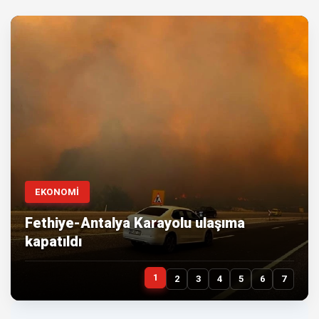
EKONOMİ
Fethiye-Antalya Karayolu ulaşıma
kapatıldı
1
2
3
4
5
6
7