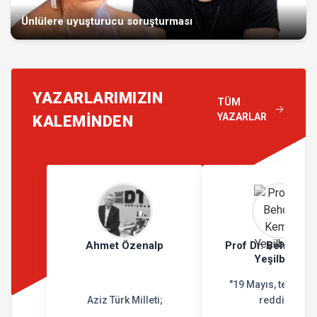
Ünlülere uyuşturucu soruşturması
YAZARLARIMIZIN
TÜM
YAZARLAR
KALEMİNDEN
Ahmet Özenalp
Prof Dr. Behçet K
Yeşilbursa
"19 Mayıs, teslimiy
Aziz Türk Milleti;
reddidir"