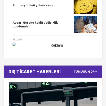
Bitcoin yönünü yukarı çevirdi
Asgari ücrette köklü değişiklik
gündemde
REKLAM
DIŞ TİCARET HABERLERİ
TÜMÜNÜ GÖR