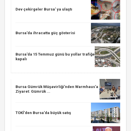
Dev çekirgeler Bursa' ya ulaştı
Bursa'da ihracatta güç gösterisi
Bursa'da 15 Temmuz günü bu yollar trafiğe
kapalı
Bursa Gümrük Müşavirliği’nden Warmhaus’a
Ziyaret: Gümrük ...
TOKİ'den Bursa'da büyük satış