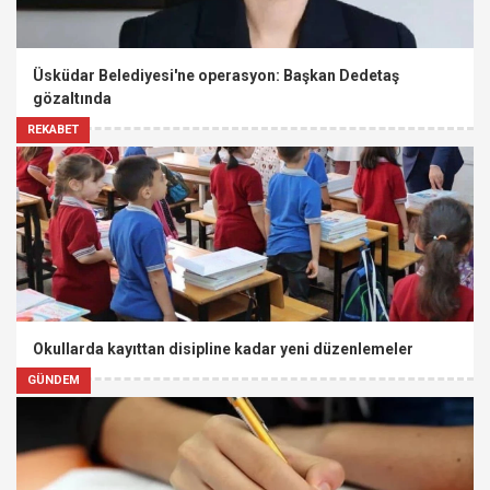
Üsküdar Belediyesi'ne operasyon: Başkan Dedetaş
gözaltında
REKABET
Okullarda kayıttan disipline kadar yeni düzenlemeler
GÜNDEM