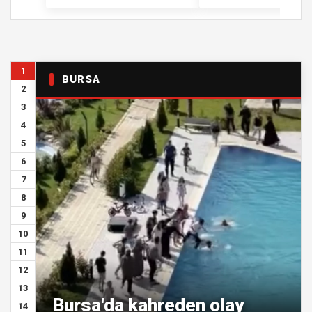
1
BURSA
2
3
4
5
6
7
8
9
10
11
12
13
Bursa'da kahreden olay
14