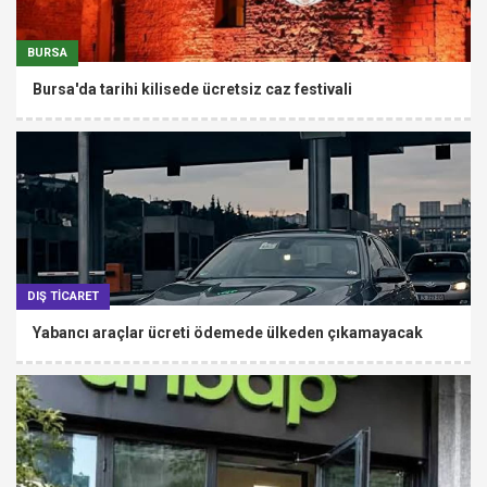
BURSA
Bursa'da tarihi kilisede ücretsiz caz festivali
DIŞ TİCARET
Yabancı araçlar ücreti ödemede ülkeden çıkamayacak