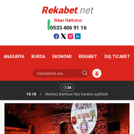
Rekabet
.net
İhbar Hattımız
0533 406 91 16
ANASAYFA
BURSA
EKONOMİ
REKABET
DIŞ TİCARET
24
10:18
/
Altın haftaya yükselişle başladı