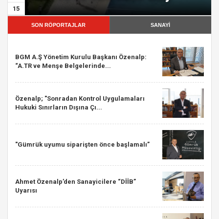
15
SON RÖPORTAJLAR
SANAYİ
BGM A.Ş Yönetim Kurulu Başkanı Özenalp:
“A.TR ve Menşe Belgelerinde...
Özenalp; "Sonradan Kontrol Uygulamaları
Hukuki Sınırların Dışına Çı...
"Gümrük uyumu siparişten önce başlamalı”
Ahmet Özenalp’den Sanayicilere “DİİB”
Uyarısı