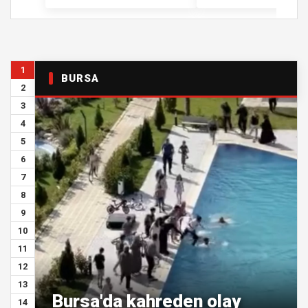
1
BURSA
2
3
4
5
6
7
8
9
10
11
12
13
Bursa'da kahreden olay
14