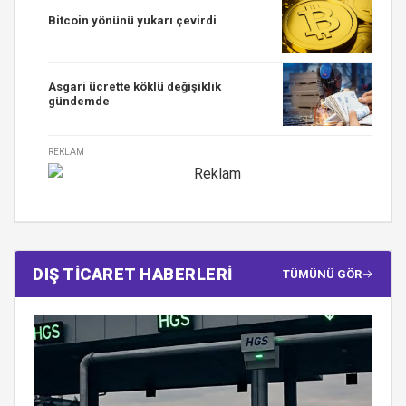
Bitcoin yönünü yukarı çevirdi
Asgari ücrette köklü değişiklik
gündemde
REKLAM
DIŞ TİCARET HABERLERİ
TÜMÜNÜ GÖR