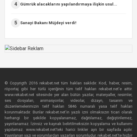
4
Gümrük alacaklarını yapılandırmaya ilişkin usul...
5
Sanayi Bakanı Müjdeyi verdi!
© Copyrigth 2016 rekabet.net tüm hakları saklıdır. Kod, haber, resim,
röportaj gibi her türlü içeriğinin tüm telif hakları rekabet.net’e aittir.
www.rekabet.net sitesinde yer alan bütün yazılar, materyaller, resimler,
ses dosyaları, animasyonlar, videolar, dizayn, tasarım ve
düzenlemelerimizin telif hakları 5846 numaralı yasa telif hakları
korunmaktadır. Bunlar rekabet.net’in yazılı izni olmaksızın ticari olarak
herhangi bir şekilde kopyalanamaz, dağıtılamaz, değiştirilemez,
yayınlanamaz. İzinsiz ve kaynak belirtilmeksizin kopyalama ve kullanımı
yapılamaz. www.rekabet.net’teki harici linkler ayrı bir sayfada açılır.
Yayınlanan yazı ve yorumlardan yazarları sorumludur. rekabet.net’te hiçbir