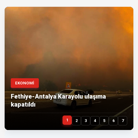
EKONOMİ
Fethiye-Antalya Karayolu ulaşıma
kapatıldı
1
2
3
4
5
6
7