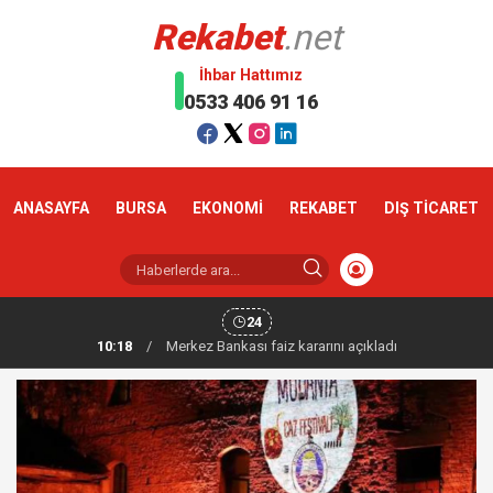
Rekabet
.net
İhbar Hattımız
0533 406 91 16
ANASAYFA
BURSA
EKONOMİ
REKABET
DIŞ TİCARET
24
10:18
/
Altın haftaya yükselişle başladı