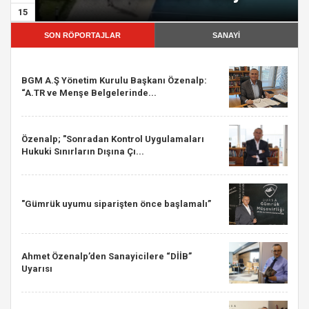
15
SON RÖPORTAJLAR
SANAYİ
BGM A.Ş Yönetim Kurulu Başkanı Özenalp:
“A.TR ve Menşe Belgelerinde...
Özenalp; "Sonradan Kontrol Uygulamaları
Hukuki Sınırların Dışına Çı...
"Gümrük uyumu siparişten önce başlamalı”
Ahmet Özenalp’den Sanayicilere “DİİB”
Uyarısı