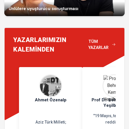
Ünlülere uyuşturucu soruşturması
YAZARLARIMIZIN
TÜM
YAZARLAR
KALEMİNDEN
Ahmet Özenalp
Prof Dr. Behçet K
Yeşilbursa
"19 Mayıs, teslimiy
Aziz Türk Milleti;
reddidir"