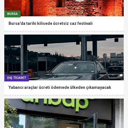
BURSA
Bursa'da tarihi kilisede ücretsiz caz festivali
DIŞ TİCARET
Yabancı araçlar ücreti ödemede ülkeden çıkamayacak