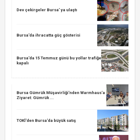
Dev çekirgeler Bursa' ya ulaştı
Bursa'da ihracatta güç gösterisi
Bursa'da 15 Temmuz günü bu yollar trafiğe
kapalı
Bursa Gümrük Müşavirliği’nden Warmhaus’a
Ziyaret: Gümrük ...
TOKİ'den Bursa'da büyük satış