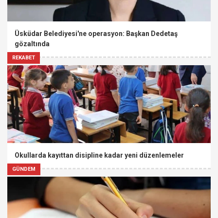
Üsküdar Belediyesi'ne operasyon: Başkan Dedetaş
gözaltında
REKABET
Okullarda kayıttan disipline kadar yeni düzenlemeler
GÜNDEM