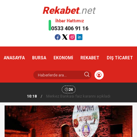
Rekabet
.net
İhbar Hattımız
0533 406 91 16
ANASAYFA
BURSA
EKONOMİ
REKABET
DIŞ TİCARET
24
10:18
/
Altın haftaya yükselişle başladı