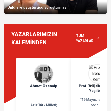
Ünlülere uyuşturucu soruşturması
YAZARLARIMIZIN
TÜM
YAZARLAR
KALEMİNDEN
Ahmet Özenalp
Prof Dr. Behçet K
Yeşilbursa
"19 Mayıs, teslimiy
Aziz Türk Milleti;
reddidir"