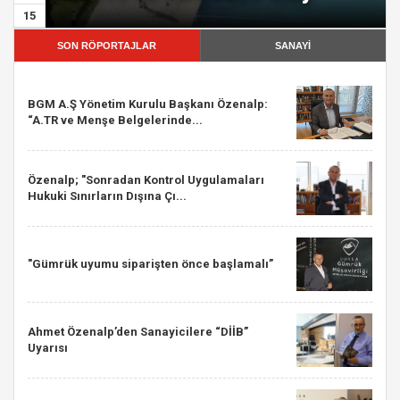
15
SON RÖPORTAJLAR
SANAYİ
BGM A.Ş Yönetim Kurulu Başkanı Özenalp:
“A.TR ve Menşe Belgelerinde...
Özenalp; "Sonradan Kontrol Uygulamaları
Hukuki Sınırların Dışına Çı...
"Gümrük uyumu siparişten önce başlamalı”
Ahmet Özenalp’den Sanayicilere “DİİB”
Uyarısı