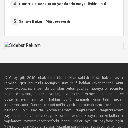
4
Gümrük alacaklarını yapılandırmaya ilişkin usul...
5
Sanayi Bakanı Müjdeyi verdi!
© Copyrigth 2016 rekabet.net tüm hakları saklıdır. Kod, haber, resim,
röportaj gibi her türlü içeriğinin tüm telif hakları rekabet.net’e aittir.
www.rekabet.net sitesinde yer alan bütün yazılar, materyaller, resimler,
ses dosyaları, animasyonlar, videolar, dizayn, tasarım ve
düzenlemelerimizin telif hakları 5846 numaralı yasa telif hakları
korunmaktadır. Bunlar rekabet.net’in yazılı izni olmaksızın ticari olarak
herhangi bir şekilde kopyalanamaz, dağıtılamaz, değiştirilemez,
yayınlanamaz. İzinsiz ve kaynak belirtilmeksizin kopyalama ve kullanımı
yapılamaz. www.rekabet.net’teki harici linkler ayrı bir sayfada açılır.
Yayınlanan yazı ve yorumlardan yazarları sorumludur. rekabet.net’te hiçbir