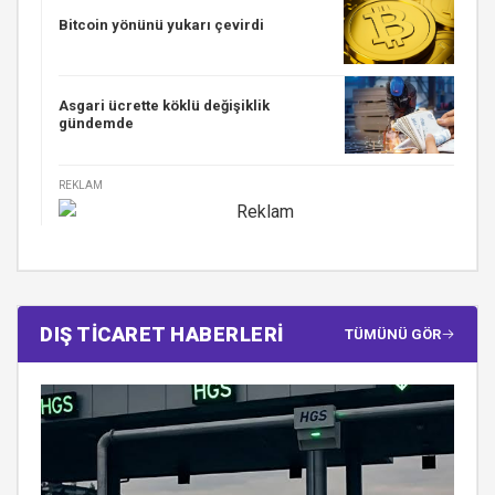
Bitcoin yönünü yukarı çevirdi
Asgari ücrette köklü değişiklik
gündemde
REKLAM
DIŞ TİCARET HABERLERİ
TÜMÜNÜ GÖR