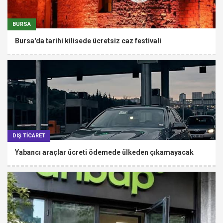
BURSA
Bursa'da tarihi kilisede ücretsiz caz festivali
DIŞ TİCARET
Yabancı araçlar ücreti ödemede ülkeden çıkamayacak