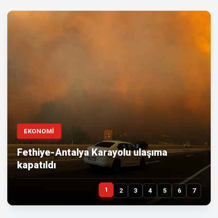
EKONOMİ
Fethiye-Antalya Karayolu ulaşıma
kapatıldı
1
2
3
4
5
6
7