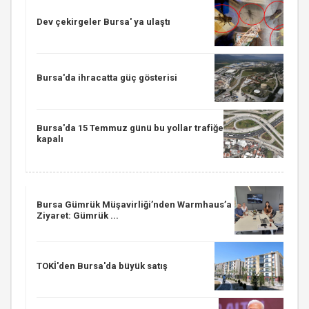
Dev çekirgeler Bursa' ya ulaştı
Bursa'da ihracatta güç gösterisi
Bursa'da 15 Temmuz günü bu yollar trafiğe
kapalı
Bursa Gümrük Müşavirliği’nden Warmhaus’a
Ziyaret: Gümrük ...
TOKİ'den Bursa'da büyük satış