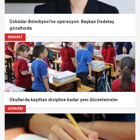
Üsküdar Belediyesi'ne operasyon: Başkan Dedetaş
gözaltında
REKABET
Okullarda kayıttan disipline kadar yeni düzenlemeler
GÜNDEM