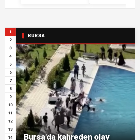
1
BURSA
2
3
4
5
6
7
8
9
10
11
12
13
Bursa'da kahreden olay
14