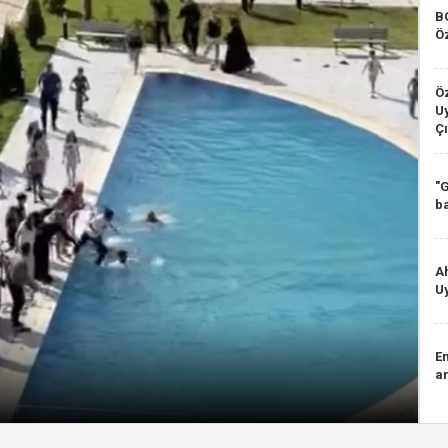
B
Ö
Ö
Uy
Çı
"
b
A
Uy
E
ar