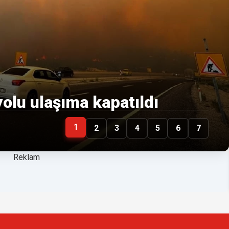
olu ulaşıma kapatıldı
1
2
3
4
5
6
7