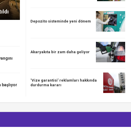
ıldı
Depozito sisteminde yeni dönem
Akaryakıta bir zam daha geliyor
yangını
‘Vize garantisi’ reklamları hakkında
 başlıyor
durdurma kararı