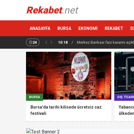
Rekabet
.net
ANASAYFA
BURSA
EKONOMİ
REKABET
D
24
10:18
/
Merkez Bankası faiz kararını açık
BURSA
DIŞ TİCAR
Bursa'da tarihi kilisede ücretsiz caz
Yabancı
festivali
ülkede