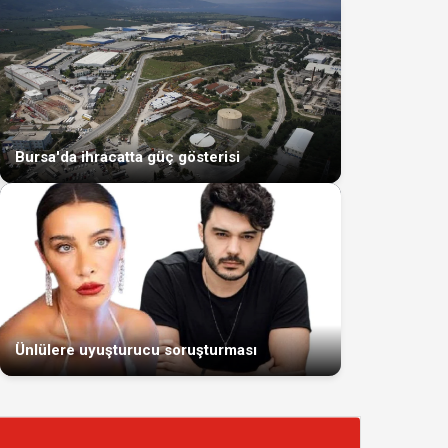
Bursa'da ihracatta güç gösterisi
Ünlülere uyuşturucu soruşturması