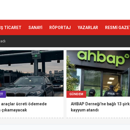
IŞ TİCARET
SANAYİ
RÖPORTAJ
YAZARLAR
RESMİ GAZE
ladı
ET
GÜNDEM
 araçlar ücreti ödemede
AHBAP Derneği'ne bağlı 13 şirk
n çıkamayacak
kayyum atandı