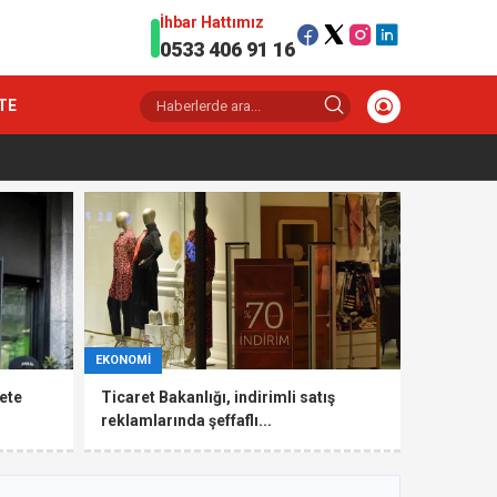
İhbar Hattımız
0533 406 91 16
TE
EKONOMİ
ete
Ticaret Bakanlığı, indirimli satış
reklamlarında şeffaflı...