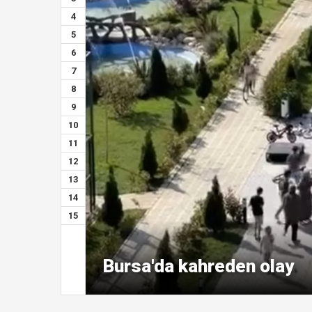
4
5
6
7
8
9
10
11
12
13
14
15
Bursa'da kahreden olay