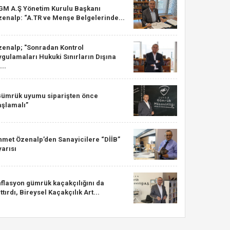
GM A.Ş Yönetim Kurulu Başkanı
zenalp: “A.TR ve Menşe Belgelerinde...
zenalp; "Sonradan Kontrol
gulamaları Hukuki Sınırların Dışına
...
Gümrük uyumu siparişten önce
aşlamalı”
hmet Özenalp’den Sanayicilere “DİİB”
arısı
nflasyon gümrük kaçakçılığını da
ttırdı, Bireysel Kaçakçılık Art...