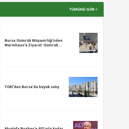
TÜMÜNÜ GÖR
Bursa Gümrük Müşavirliği’nden
Warmhaus’a Ziyaret: Gümrük ...
TOKİ'den Bursa'da büyük satış
Mustafa Bozbey'e 402 yıla kadar