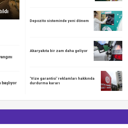
ıldı
Depozito sisteminde yeni dönem
Akaryakıta bir zam daha geliyor
yangını
‘Vize garantisi’ reklamları hakkında
 başlıyor
durdurma kararı