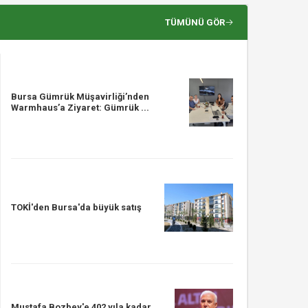
TÜMÜNÜ GÖR
Bursa Gümrük Müşavirliği’nden
Warmhaus’a Ziyaret: Gümrük ...
TOKİ'den Bursa'da büyük satış
Mustafa Bozbey'e 402 yıla kadar