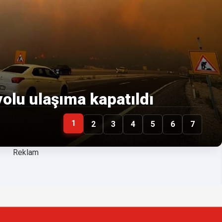
olu ulaşıma kapatıldı
1
2
3
4
5
6
7