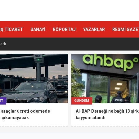
IŞ TİCARET
SANAYİ
RÖPORTAJ
YAZARLAR
RESMİ GAZE
ET
GÜNDEM
 araçlar ücreti ödemede
AHBAP Derneği'ne bağlı 13 şirk
n çıkamayacak
kayyum atandı