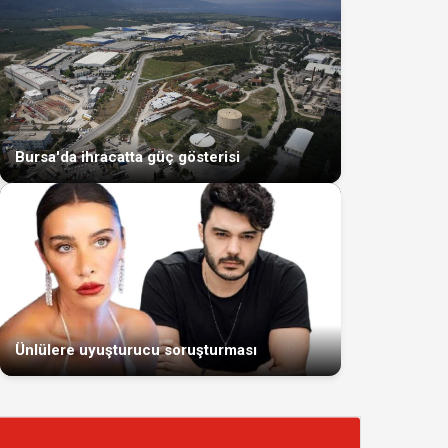
Bursa'da ihracatta güç gösterisi
Ünlülere uyuşturucu soruşturması