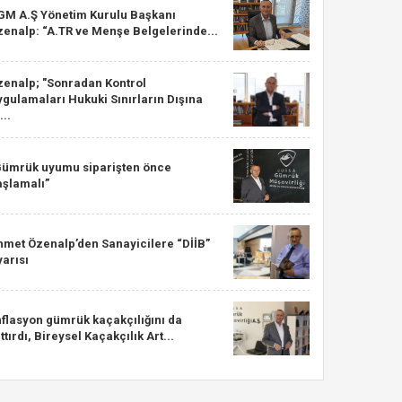
GM A.Ş Yönetim Kurulu Başkanı
zenalp: “A.TR ve Menşe Belgelerinde...
zenalp; "Sonradan Kontrol
gulamaları Hukuki Sınırların Dışına
...
Gümrük uyumu siparişten önce
aşlamalı”
hmet Özenalp’den Sanayicilere “DİİB”
arısı
nflasyon gümrük kaçakçılığını da
ttırdı, Bireysel Kaçakçılık Art...