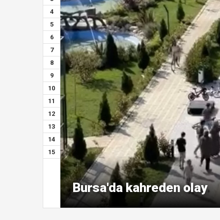
4
5
6
7
8
9
10
11
12
13
14
15
Bursa'da kahreden olay