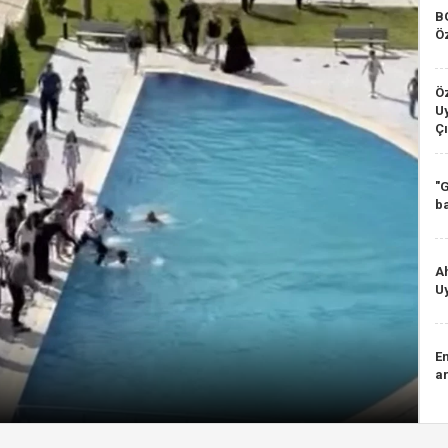
B
Ö
Ö
Uy
Çı
"
b
A
Uy
E
ar