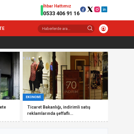
İhbar Hattımız
0533 406 91 16
TE
EKONOMİ
ete
Ticaret Bakanlığı, indirimli satış
reklamlarında şeffaflı...