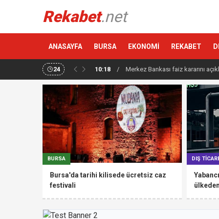
Rekabet
.net
ANASAYFA
BURSA
EKONOMİ
REKABET
D
24
10:18
/
Altın haftaya yükselişle başladı
BURSA
DIŞ TİCAR
Bursa'da tarihi kilisede ücretsiz caz
Yabancı
festivali
ülkede