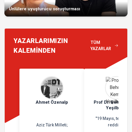
Ünlülere uyuşturucu soruşturması
YAZARLARIMIZIN
TÜM
YAZARLAR
KALEMİNDEN
Ahmet Özenalp
Prof Dr. Behçet K
Yeşilbursa
"19 Mayıs, teslimiy
Aziz Türk Milleti;
reddidir"