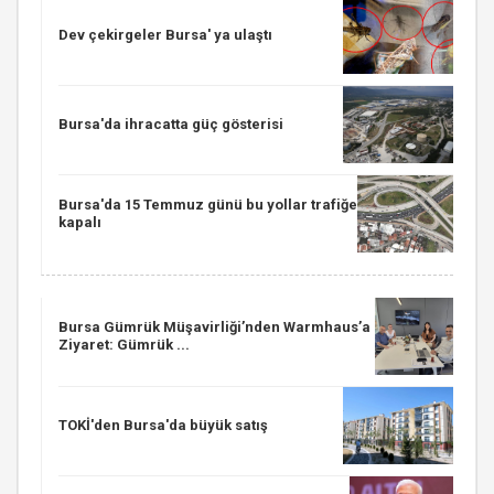
Dev çekirgeler Bursa' ya ulaştı
Bursa'da ihracatta güç gösterisi
Bursa'da 15 Temmuz günü bu yollar trafiğe
kapalı
Bursa Gümrük Müşavirliği’nden Warmhaus’a
Ziyaret: Gümrük ...
TOKİ'den Bursa'da büyük satış