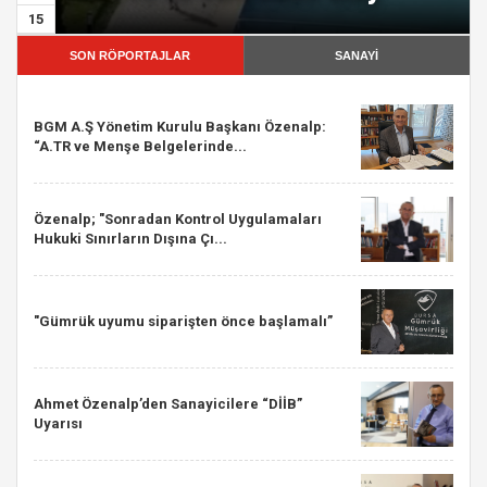
15
SON RÖPORTAJLAR
SANAYİ
BGM A.Ş Yönetim Kurulu Başkanı Özenalp:
“A.TR ve Menşe Belgelerinde...
Özenalp; "Sonradan Kontrol Uygulamaları
Hukuki Sınırların Dışına Çı...
"Gümrük uyumu siparişten önce başlamalı”
Ahmet Özenalp’den Sanayicilere “DİİB”
Uyarısı