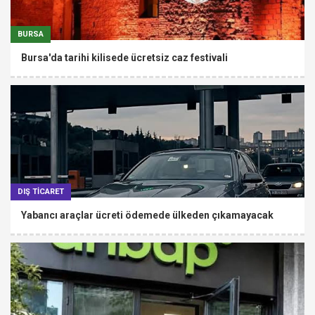
BURSA
Bursa'da tarihi kilisede ücretsiz caz festivali
DIŞ TİCARET
Yabancı araçlar ücreti ödemede ülkeden çıkamayacak