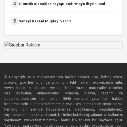
4
Gümrük alacaklarını yapılandırmaya ilişkin usul...
5
Sanayi Bakanı Müjdeyi verdi!
© Copyrigth 2016 rekabet.net tüm hakları saklıdır. Kod, haber, resim,
röportaj gibi her türlü içeriğinin tüm telif hakları rekabet.net’e aittir.
www.rekabet.net sitesinde yer alan bütün yazılar, materyaller, resimler,
ses dosyaları, animasyonlar, videolar, dizayn, tasarım ve
düzenlemelerimizin telif hakları 5846 numaralı yasa telif hakları
korunmaktadır. Bunlar rekabet.net’in yazılı izni olmaksızın ticari olarak
herhangi bir şekilde kopyalanamaz, dağıtılamaz, değiştirilemez,
yayınlanamaz. İzinsiz ve kaynak belirtilmeksizin kopyalama ve kullanımı
yapılamaz. www.rekabet.net’teki harici linkler ayrı bir sayfada açılır.
Yayınlanan yazı ve yorumlardan yazarları sorumludur. rekabet.net’te hiçbir