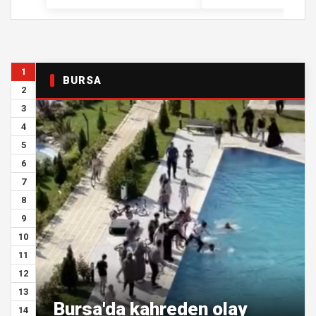
1
BURSA
2
3
4
5
6
7
8
9
10
11
12
13
Bursa'da kahreden olay
14