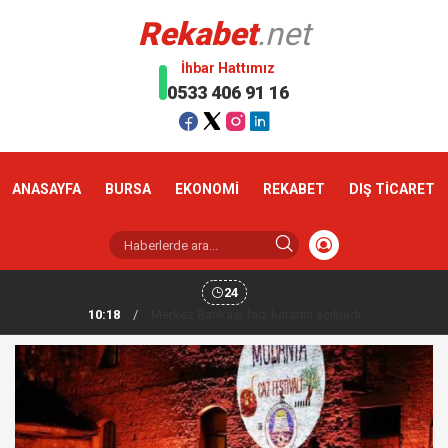
Rekabet
.net
İhbar Hattımız
0533 406 91 16
ANASAYFA
BURSA
EKONOMİ
REKABET
DIŞ TİCARET
24
10:18
/
Altın haftaya yükselişle başladı