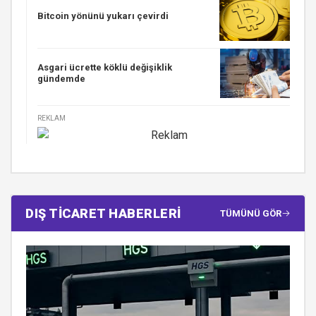
Bitcoin yönünü yukarı çevirdi
Asgari ücrette köklü değişiklik
gündemde
REKLAM
DIŞ TİCARET HABERLERİ
TÜMÜNÜ GÖR