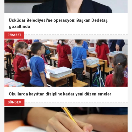
Üsküdar Belediyesi'ne operasyon: Başkan Dedetaş
gözaltında
REKABET
Okullarda kayıttan disipline kadar yeni düzenlemeler
GÜNDEM