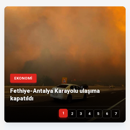
EKONOMİ
Fethiye-Antalya Karayolu ulaşıma
kapatıldı
1
2
3
4
5
6
7