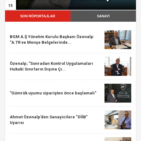
15
SON RÖPORTAJLAR
SANAYİ
BGM A.Ş Yönetim Kurulu Başkanı Özenalp:
“A.TR ve Menşe Belgelerinde...
Özenalp; "Sonradan Kontrol Uygulamaları
Hukuki Sınırların Dışına Çı...
"Gümrük uyumu siparişten önce başlamalı”
Ahmet Özenalp’den Sanayicilere “DİİB”
Uyarısı