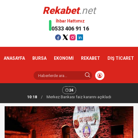
Rekabet
.net
İhbar Hattımız
0533 406 91 16
ANASAYFA
BURSA
EKONOMİ
REKABET
DIŞ TİCARET
24
10:18
/
Altın haftaya yükselişle başladı