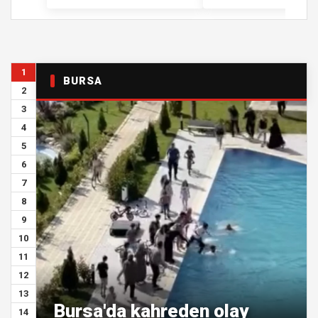
1
BURSA
2
3
4
5
6
7
8
9
10
11
12
13
Bursa'da kahreden olay
14