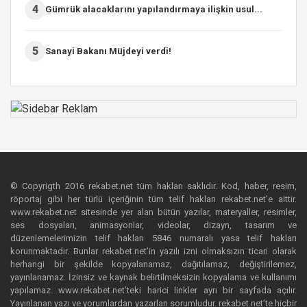
4
Gümrük alacaklarını yapılandırmaya ilişkin usul...
5
Sanayi Bakanı Müjdeyi verdi!
© Copyrigth 2016 rekabet.net tüm hakları saklıdır. Kod, haber, resim,
röportaj gibi her türlü içeriğinin tüm telif hakları rekabet.net’e aittir.
www.rekabet.net sitesinde yer alan bütün yazılar, materyaller, resimler,
ses dosyaları, animasyonlar, videolar, dizayn, tasarım ve
düzenlemelerimizin telif hakları 5846 numaralı yasa telif hakları
korunmaktadır. Bunlar rekabet.net’in yazılı izni olmaksızın ticari olarak
herhangi bir şekilde kopyalanamaz, dağıtılamaz, değiştirilemez,
yayınlanamaz. İzinsiz ve kaynak belirtilmeksizin kopyalama ve kullanımı
yapılamaz. www.rekabet.net’teki harici linkler ayrı bir sayfada açılır.
Yayınlanan yazı ve yorumlardan yazarları sorumludur. rekabet.net’te hiçbir