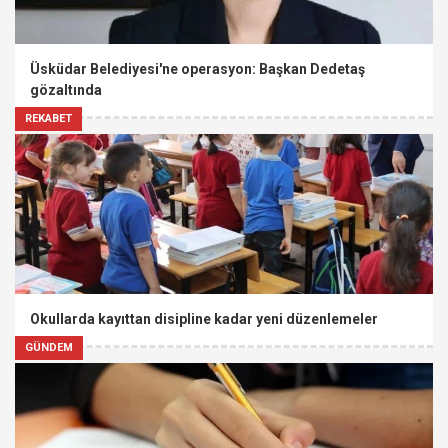
Üsküdar Belediyesi'ne operasyon: Başkan Dedetaş
gözaltında
REKABET
Okullarda kayıttan disipline kadar yeni düzenlemeler
GÜNDEM