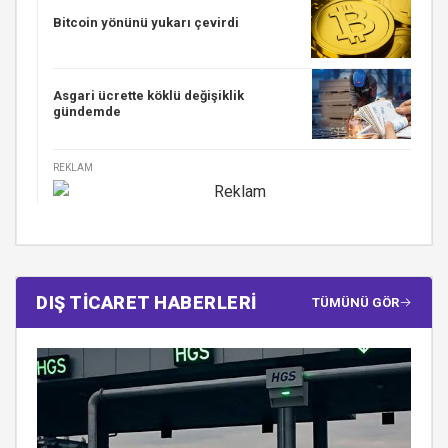
Bitcoin yönünü yukarı çevirdi
Asgari ücrette köklü değişiklik
gündemde
REKLAM
DIŞ TİCARET HABERLERİ
TÜMÜNÜ GÖR