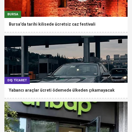
BURSA
Bursa'da tarihi kilisede ücretsiz caz festivali
DIŞ TİCARET
Yabancı araçlar ücreti ödemede ülkeden çıkamayacak