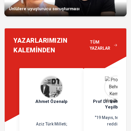
Ünlülere uyuşturucu soruşturması
YAZARLARIMIZIN
TÜM
YAZARLAR
KALEMİNDEN
Ahmet Özenalp
Prof Dr. Behçet K
Yeşilbursa
"19 Mayıs, teslimiy
Aziz Türk Milleti;
reddidir"