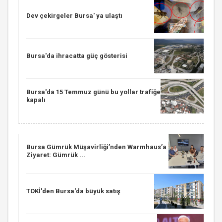
Dev çekirgeler Bursa' ya ulaştı
Bursa'da ihracatta güç gösterisi
Bursa'da 15 Temmuz günü bu yollar trafiğe
kapalı
Bursa Gümrük Müşavirliği’nden Warmhaus’a
Ziyaret: Gümrük ...
TOKİ'den Bursa'da büyük satış