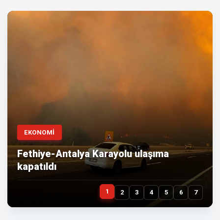
EKONOMİ
Fethiye-Antalya Karayolu ulaşıma
kapatıldı
1
2
3
4
5
6
7