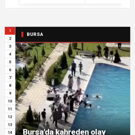
1
BURSA
2
3
4
5
6
7
8
9
10
11
12
13
Bursa'da kahreden olay
14