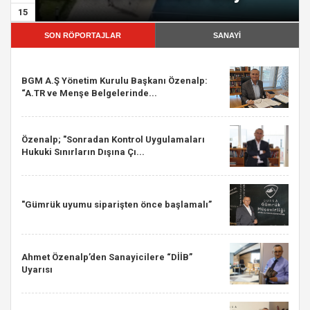
15
SON RÖPORTAJLAR
SANAYİ
BGM A.Ş Yönetim Kurulu Başkanı Özenalp:
“A.TR ve Menşe Belgelerinde...
Özenalp; "Sonradan Kontrol Uygulamaları
Hukuki Sınırların Dışına Çı...
"Gümrük uyumu siparişten önce başlamalı”
Ahmet Özenalp’den Sanayicilere “DİİB”
Uyarısı