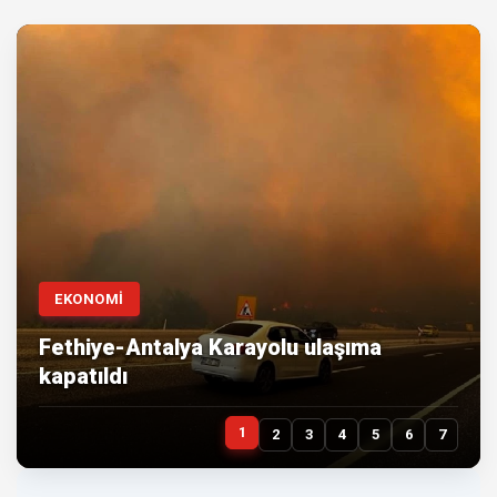
EKONOMİ
Fethiye-Antalya Karayolu ulaşıma
kapatıldı
1
2
3
4
5
6
7