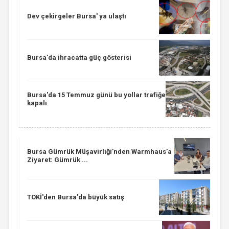
Dev çekirgeler Bursa' ya ulaştı
Bursa'da ihracatta güç gösterisi
Bursa'da 15 Temmuz günü bu yollar trafiğe
kapalı
Bursa Gümrük Müşavirliği’nden Warmhaus’a
Ziyaret: Gümrük ...
TOKİ'den Bursa'da büyük satış