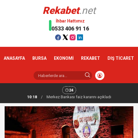
Rekabet
.net
İhbar Hattımız
0533 406 91 16
ANASAYFA
BURSA
EKONOMİ
REKABET
DIŞ TİCARET
24
10:18
/
Altın haftaya yükselişle başladı