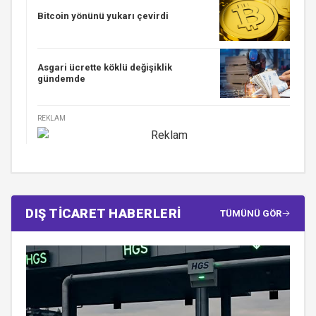
Bitcoin yönünü yukarı çevirdi
Asgari ücrette köklü değişiklik
gündemde
REKLAM
DIŞ TİCARET HABERLERİ
TÜMÜNÜ GÖR