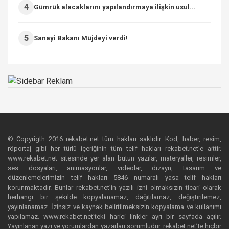
4
Gümrük alacaklarını yapılandırmaya ilişkin usul...
5
Sanayi Bakanı Müjdeyi verdi!
© Copyrigth 2016 rekabet.net tüm hakları saklıdır. Kod, haber, resim,
röportaj gibi her türlü içeriğinin tüm telif hakları rekabet.net’e aittir.
www.rekabet.net sitesinde yer alan bütün yazılar, materyaller, resimler,
ses dosyaları, animasyonlar, videolar, dizayn, tasarım ve
düzenlemelerimizin telif hakları 5846 numaralı yasa telif hakları
korunmaktadır. Bunlar rekabet.net’in yazılı izni olmaksızın ticari olarak
herhangi bir şekilde kopyalanamaz, dağıtılamaz, değiştirilemez,
yayınlanamaz. İzinsiz ve kaynak belirtilmeksizin kopyalama ve kullanımı
yapılamaz. www.rekabet.net’teki harici linkler ayrı bir sayfada açılır.
Yayınlanan yazı ve yorumlardan yazarları sorumludur. rekabet.net’te hiçbir