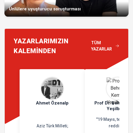
Ünlülere uyuşturucu soruşturması
YAZARLARIMIZIN
TÜM
YAZARLAR
KALEMİNDEN
Ahmet Özenalp
Prof Dr. Behçet K
Yeşilbursa
"19 Mayıs, teslimiy
Aziz Türk Milleti;
reddidir"