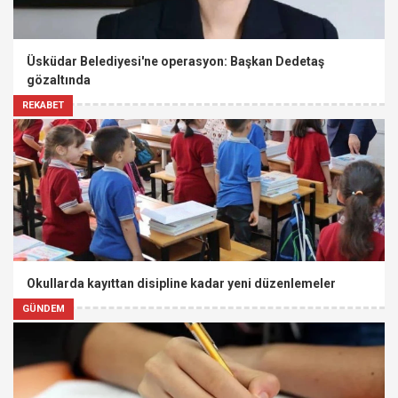
Üsküdar Belediyesi'ne operasyon: Başkan Dedetaş
gözaltında
REKABET
Okullarda kayıttan disipline kadar yeni düzenlemeler
GÜNDEM