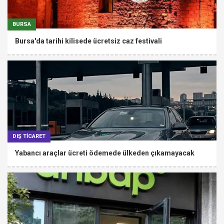
BURSA
Bursa'da tarihi kilisede ücretsiz caz festivali
DIŞ TİCARET
Yabancı araçlar ücreti ödemede ülkeden çıkamayacak