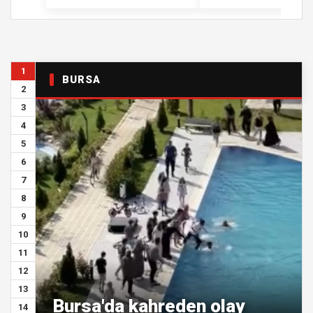
1
BURSA
2
3
4
5
6
7
8
9
10
11
12
13
Bursa'da kahreden olay
14