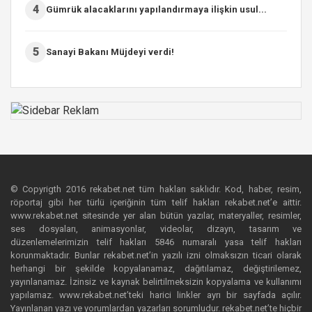
4
Gümrük alacaklarını yapılandırmaya ilişkin usul...
5
Sanayi Bakanı Müjdeyi verdi!
© Copyrigth 2016 rekabet.net tüm hakları saklıdır. Kod, haber, resim,
röportaj gibi her türlü içeriğinin tüm telif hakları rekabet.net’e aittir.
www.rekabet.net sitesinde yer alan bütün yazılar, materyaller, resimler,
ses dosyaları, animasyonlar, videolar, dizayn, tasarım ve
düzenlemelerimizin telif hakları 5846 numaralı yasa telif hakları
korunmaktadır. Bunlar rekabet.net’in yazılı izni olmaksızın ticari olarak
herhangi bir şekilde kopyalanamaz, dağıtılamaz, değiştirilemez,
yayınlanamaz. İzinsiz ve kaynak belirtilmeksizin kopyalama ve kullanımı
yapılamaz. www.rekabet.net’teki harici linkler ayrı bir sayfada açılır.
Yayınlanan yazı ve yorumlardan yazarları sorumludur. rekabet.net’te hiçbir