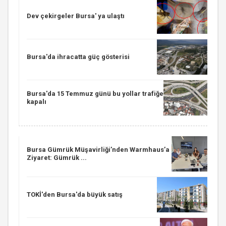
Dev çekirgeler Bursa' ya ulaştı
Bursa'da ihracatta güç gösterisi
Bursa'da 15 Temmuz günü bu yollar trafiğe
kapalı
Bursa Gümrük Müşavirliği’nden Warmhaus’a
Ziyaret: Gümrük ...
TOKİ'den Bursa'da büyük satış