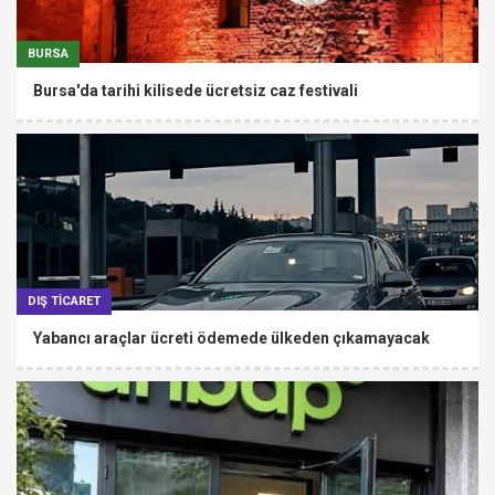
BURSA
Bursa'da tarihi kilisede ücretsiz caz festivali
DIŞ TİCARET
Yabancı araçlar ücreti ödemede ülkeden çıkamayacak