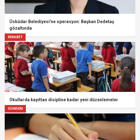
Üsküdar Belediyesi'ne operasyon: Başkan Dedetaş
gözaltında
REKABET
Okullarda kayıttan disipline kadar yeni düzenlemeler
GÜNDEM