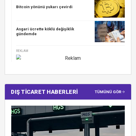
Bitcoin yönünü yukarı çevirdi
Asgari ücrette köklü değişiklik
gündemde
REKLAM
DIŞ TİCARET HABERLERİ
TÜMÜNÜ GÖR