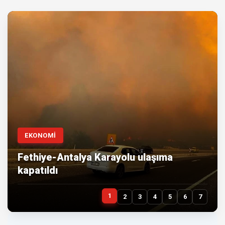
EKONOMİ
Fethiye-Antalya Karayolu ulaşıma
kapatıldı
1
2
3
4
5
6
7