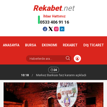
Rekabet
.net
İhbar Hattımız
0533 406 91 16
ANASAYFA
BURSA
EKONOMİ
REKABET
DIŞ TİCARET
24
10:18
/
Altın haftaya yükselişle başladı