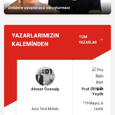
Ünlülere uyuşturucu soruşturması
YAZARLARIMIZIN
TÜM
YAZARLAR
KALEMİNDEN
Ahmet Özenalp
Prof Dr. Behçet K
Yeşilbursa
"19 Mayıs, teslimiy
Aziz Türk Milleti;
reddidir"