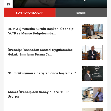
15
SON RÖPORTAJLAR
SANAYİ
BGM A.Ş Yönetim Kurulu Başkanı Özenalp:
“A.TR ve Menşe Belgelerinde...
Özenalp; "Sonradan Kontrol Uygulamaları
Hukuki Sınırların Dışına Çı...
"Gümrük uyumu siparişten önce başlamalı”
Ahmet Özenalp’den Sanayicilere “DİİB”
Uyarısı