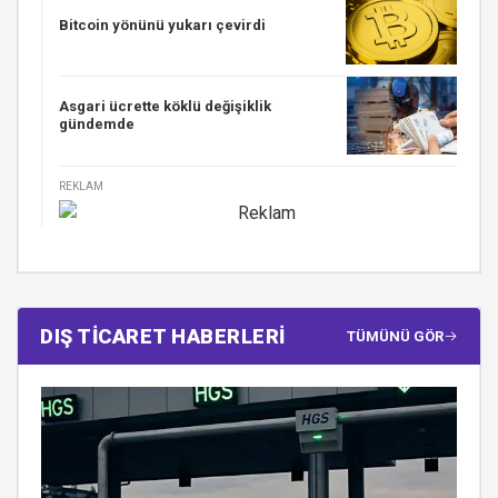
Bitcoin yönünü yukarı çevirdi
Asgari ücrette köklü değişiklik
gündemde
REKLAM
DIŞ TİCARET HABERLERİ
TÜMÜNÜ GÖR