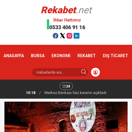
Rekabet
.net
İhbar Hattımız
0533 406 91 16
ANASAYFA
BURSA
EKONOMİ
REKABET
DIŞ TİCARET
24
10:18
/
Altın haftaya yükselişle başladı