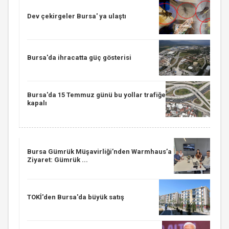
Dev çekirgeler Bursa' ya ulaştı
Bursa'da ihracatta güç gösterisi
Bursa'da 15 Temmuz günü bu yollar trafiğe
kapalı
Bursa Gümrük Müşavirliği’nden Warmhaus’a
Ziyaret: Gümrük ...
TOKİ'den Bursa'da büyük satış