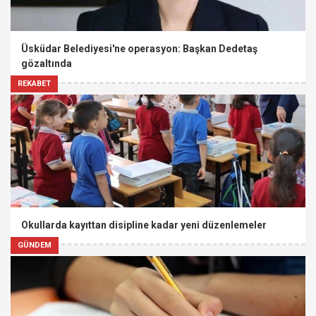
Üsküdar Belediyesi'ne operasyon: Başkan Dedetaş
gözaltında
REKABET
Okullarda kayıttan disipline kadar yeni düzenlemeler
GÜNDEM