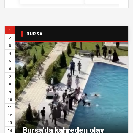
1
BURSA
2
3
4
5
6
7
8
9
10
11
12
13
Bursa'da kahreden olay
14