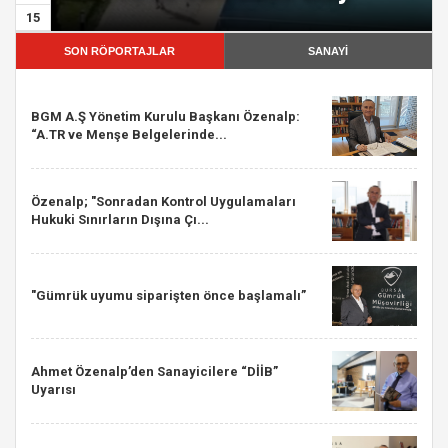
15
SON RÖPORTAJLAR
SANAYİ
BGM A.Ş Yönetim Kurulu Başkanı Özenalp:
“A.TR ve Menşe Belgelerinde...
Özenalp; "Sonradan Kontrol Uygulamaları
Hukuki Sınırların Dışına Çı...
"Gümrük uyumu siparişten önce başlamalı”
Ahmet Özenalp’den Sanayicilere “DİİB”
Uyarısı