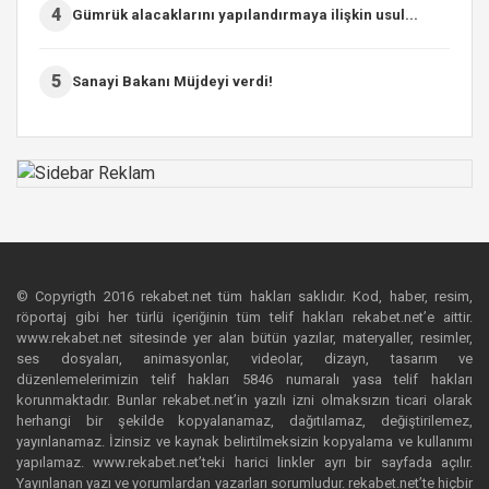
4
Gümrük alacaklarını yapılandırmaya ilişkin usul...
5
Sanayi Bakanı Müjdeyi verdi!
© Copyrigth 2016 rekabet.net tüm hakları saklıdır. Kod, haber, resim,
röportaj gibi her türlü içeriğinin tüm telif hakları rekabet.net’e aittir.
www.rekabet.net sitesinde yer alan bütün yazılar, materyaller, resimler,
ses dosyaları, animasyonlar, videolar, dizayn, tasarım ve
düzenlemelerimizin telif hakları 5846 numaralı yasa telif hakları
korunmaktadır. Bunlar rekabet.net’in yazılı izni olmaksızın ticari olarak
herhangi bir şekilde kopyalanamaz, dağıtılamaz, değiştirilemez,
yayınlanamaz. İzinsiz ve kaynak belirtilmeksizin kopyalama ve kullanımı
yapılamaz. www.rekabet.net’teki harici linkler ayrı bir sayfada açılır.
Yayınlanan yazı ve yorumlardan yazarları sorumludur. rekabet.net’te hiçbir