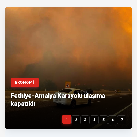
EKONOMİ
Fethiye-Antalya Karayolu ulaşıma
kapatıldı
1
2
3
4
5
6
7