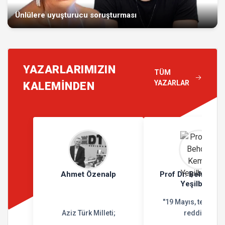
Ünlülere uyuşturucu soruşturması
YAZARLARIMIZIN
TÜM
YAZARLAR
KALEMİNDEN
Ahmet Özenalp
Prof Dr. Behçet K
Yeşilbursa
"19 Mayıs, teslimiy
Aziz Türk Milleti;
reddidir"