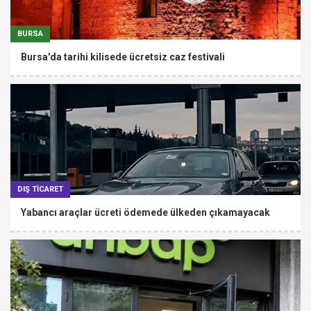
BURSA
Bursa'da tarihi kilisede ücretsiz caz festivali
DIŞ TİCARET
Yabancı araçlar ücreti ödemede ülkeden çıkamayacak