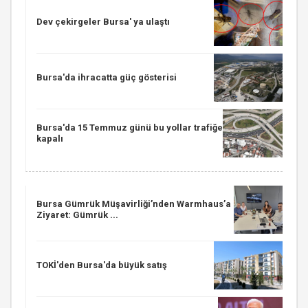
Dev çekirgeler Bursa' ya ulaştı
Bursa'da ihracatta güç gösterisi
Bursa'da 15 Temmuz günü bu yollar trafiğe
kapalı
Bursa Gümrük Müşavirliği’nden Warmhaus’a
Ziyaret: Gümrük ...
TOKİ'den Bursa'da büyük satış