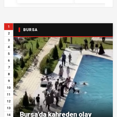
1
BURSA
2
3
4
5
6
7
8
9
10
11
12
13
Bursa'da kahreden olay
14