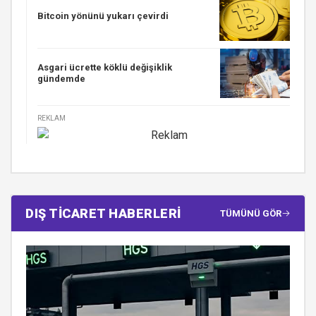
Bitcoin yönünü yukarı çevirdi
Asgari ücrette köklü değişiklik
gündemde
REKLAM
DIŞ TİCARET HABERLERİ
TÜMÜNÜ GÖR