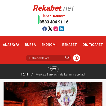
Rekabet
.net
İhbar Hattımız
0533 406 91 16
ANASAYFA
BURSA
EKONOMİ
REKABET
DIŞ TİCARET
24
10:18
/
Altın haftaya yükselişle başladı