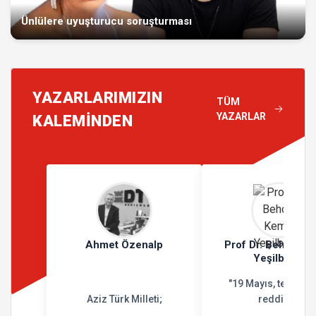
Ünlülere uyuşturucu soruşturması
YAZARLARIMIZIN
TÜM
YAZARLAR
KALEMİNDEN
Ahmet Özenalp
Prof Dr. Behçet K
Yeşilbursa
"19 Mayıs, teslimiy
Aziz Türk Milleti;
reddidir"