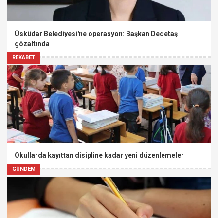
Üsküdar Belediyesi'ne operasyon: Başkan Dedetaş
gözaltında
REKABET
Okullarda kayıttan disipline kadar yeni düzenlemeler
GÜNDEM