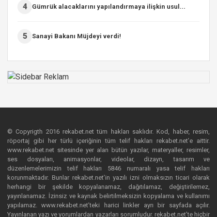
4
Gümrük alacaklarını yapılandırmaya ilişkin usul...
5
Sanayi Bakanı Müjdeyi verdi!
© Copyrigth 2016 rekabet.net tüm hakları saklıdır. Kod, haber, resim,
röportaj gibi her türlü içeriğinin tüm telif hakları rekabet.net’e aittir.
www.rekabet.net sitesinde yer alan bütün yazılar, materyaller, resimler,
ses dosyaları, animasyonlar, videolar, dizayn, tasarım ve
düzenlemelerimizin telif hakları 5846 numaralı yasa telif hakları
korunmaktadır. Bunlar rekabet.net’in yazılı izni olmaksızın ticari olarak
herhangi bir şekilde kopyalanamaz, dağıtılamaz, değiştirilemez,
yayınlanamaz. İzinsiz ve kaynak belirtilmeksizin kopyalama ve kullanımı
yapılamaz. www.rekabet.net’teki harici linkler ayrı bir sayfada açılır.
Yayınlanan yazı ve yorumlardan yazarları sorumludur. rekabet.net’te hiçbir