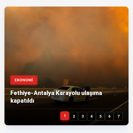
EKONOMİ
Fethiye-Antalya Karayolu ulaşıma
kapatıldı
1
2
3
4
5
6
7