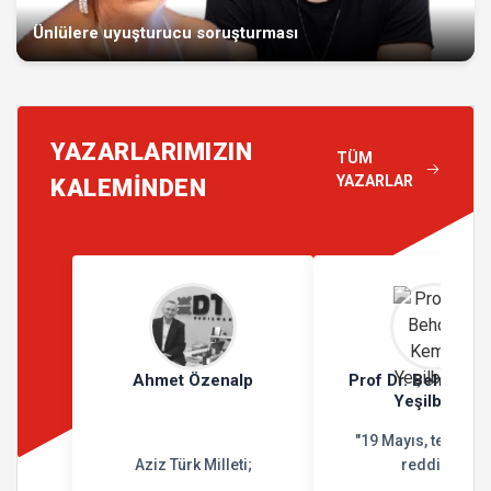
Ünlülere uyuşturucu soruşturması
YAZARLARIMIZIN
TÜM
YAZARLAR
KALEMİNDEN
Ahmet Özenalp
Prof Dr. Behçet K
Yeşilbursa
"19 Mayıs, teslimiy
Aziz Türk Milleti;
reddidir"