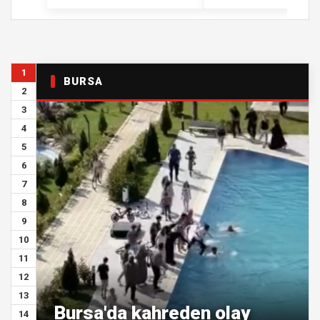
1
BURSA
2
3
4
5
6
7
8
9
10
11
12
13
Bursa'da kahreden olay
14