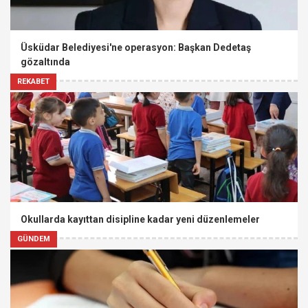
Üsküdar Belediyesi'ne operasyon: Başkan Dedetaş
gözaltında
REKABET
Okullarda kayıttan disipline kadar yeni düzenlemeler
GÜNDEM