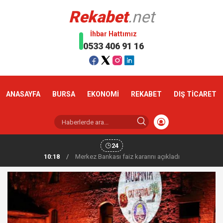
Rekabet
.net
İhbar Hattımız
0533 406 91 16
ANASAYFA
BURSA
EKONOMİ
REKABET
DIŞ TİCARET
24
10:18
/
Altın haftaya yükselişle başladı