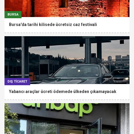
BURSA
Bursa'da tarihi kilisede ücretsiz caz festivali
DIŞ TİCARET
Yabancı araçlar ücreti ödemede ülkeden çıkamayacak