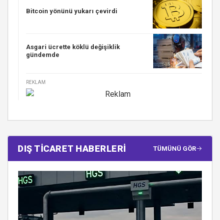
Bitcoin yönünü yukarı çevirdi
Asgari ücrette köklü değişiklik
gündemde
REKLAM
DIŞ TİCARET HABERLERİ
TÜMÜNÜ GÖR