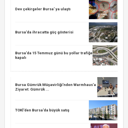
Dev çekirgeler Bursa' ya ulaştı
Bursa'da ihracatta güç gösterisi
Bursa'da 15 Temmuz günü bu yollar trafiğe
kapalı
Bursa Gümrük Müşavirliği’nden Warmhaus’a
Ziyaret: Gümrük ...
TOKİ'den Bursa'da büyük satış