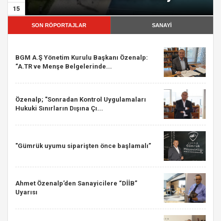
15
SON RÖPORTAJLAR
SANAYİ
BGM A.Ş Yönetim Kurulu Başkanı Özenalp:
“A.TR ve Menşe Belgelerinde...
Özenalp; "Sonradan Kontrol Uygulamaları
Hukuki Sınırların Dışına Çı...
"Gümrük uyumu siparişten önce başlamalı”
Ahmet Özenalp’den Sanayicilere “DİİB”
Uyarısı