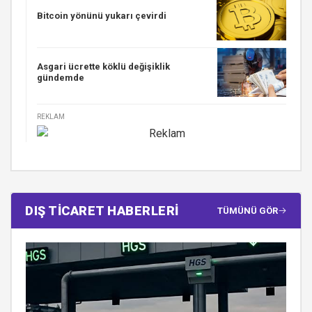
Bitcoin yönünü yukarı çevirdi
Asgari ücrette köklü değişiklik
gündemde
REKLAM
DIŞ TİCARET HABERLERİ
TÜMÜNÜ GÖR