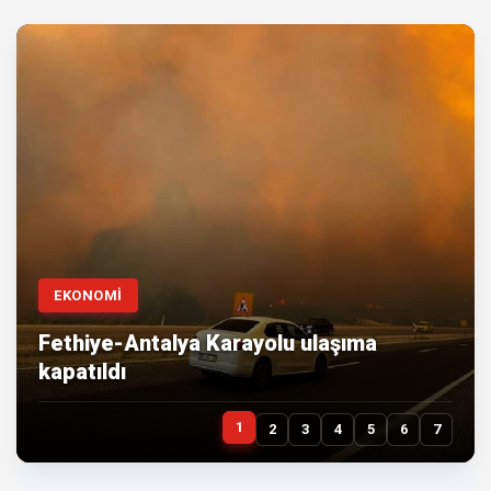
EKONOMİ
Fethiye-Antalya Karayolu ulaşıma
kapatıldı
1
2
3
4
5
6
7