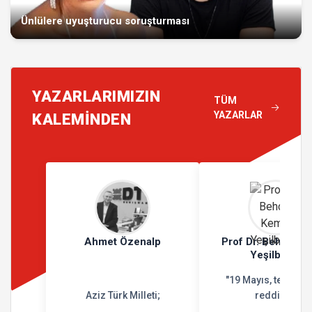
Ünlülere uyuşturucu soruşturması
YAZARLARIMIZIN
TÜM
YAZARLAR
KALEMİNDEN
Ahmet Özenalp
Prof Dr. Behçet K
Yeşilbursa
"19 Mayıs, teslimiy
Aziz Türk Milleti;
reddidir"