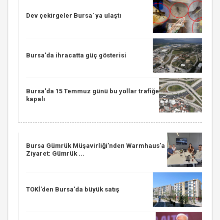
Dev çekirgeler Bursa' ya ulaştı
Bursa'da ihracatta güç gösterisi
Bursa'da 15 Temmuz günü bu yollar trafiğe
kapalı
Bursa Gümrük Müşavirliği’nden Warmhaus’a
Ziyaret: Gümrük ...
TOKİ'den Bursa'da büyük satış