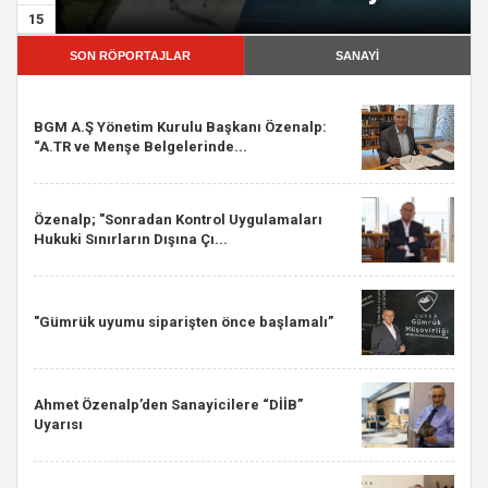
15
SON RÖPORTAJLAR
SANAYİ
BGM A.Ş Yönetim Kurulu Başkanı Özenalp:
“A.TR ve Menşe Belgelerinde...
Özenalp; "Sonradan Kontrol Uygulamaları
Hukuki Sınırların Dışına Çı...
"Gümrük uyumu siparişten önce başlamalı”
Ahmet Özenalp’den Sanayicilere “DİİB”
Uyarısı