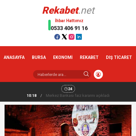
Rekabet
.net
İhbar Hattımız
0533 406 91 16
ANASAYFA
BURSA
EKONOMİ
REKABET
DIŞ TİCARET
24
10:18
/
Altın haftaya yükselişle başladı