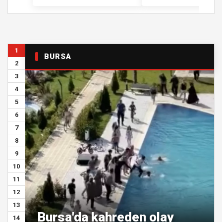
1
BURSA
2
3
4
5
6
7
8
9
10
11
12
13
Bursa'da kahreden olay
14