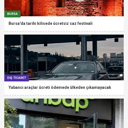
BURSA
Bursa'da tarihi kilisede ücretsiz caz festivali
DIŞ TİCARET
Yabancı araçlar ücreti ödemede ülkeden çıkamayacak