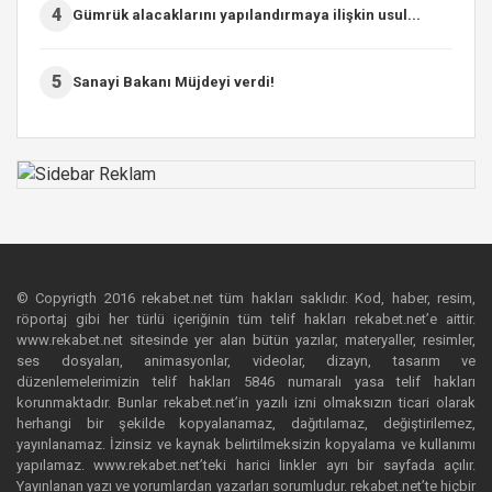
4
Gümrük alacaklarını yapılandırmaya ilişkin usul...
5
Sanayi Bakanı Müjdeyi verdi!
© Copyrigth 2016 rekabet.net tüm hakları saklıdır. Kod, haber, resim,
röportaj gibi her türlü içeriğinin tüm telif hakları rekabet.net’e aittir.
www.rekabet.net sitesinde yer alan bütün yazılar, materyaller, resimler,
ses dosyaları, animasyonlar, videolar, dizayn, tasarım ve
düzenlemelerimizin telif hakları 5846 numaralı yasa telif hakları
korunmaktadır. Bunlar rekabet.net’in yazılı izni olmaksızın ticari olarak
herhangi bir şekilde kopyalanamaz, dağıtılamaz, değiştirilemez,
yayınlanamaz. İzinsiz ve kaynak belirtilmeksizin kopyalama ve kullanımı
yapılamaz. www.rekabet.net’teki harici linkler ayrı bir sayfada açılır.
Yayınlanan yazı ve yorumlardan yazarları sorumludur. rekabet.net’te hiçbir