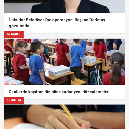
Üsküdar Belediyesi'ne operasyon: Başkan Dedetaş
gözaltında
REKABET
Okullarda kayıttan disipline kadar yeni düzenlemeler
GÜNDEM