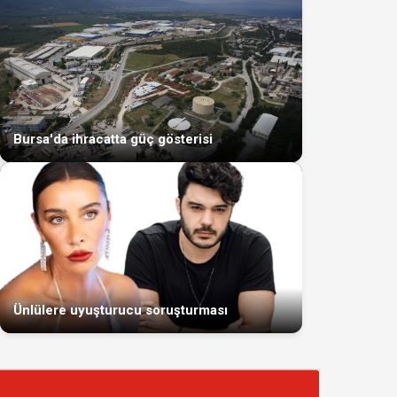
Bursa'da ihracatta güç gösterisi
Ünlülere uyuşturucu soruşturması