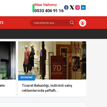
İhbar Hattımız
0533 406 91 16
TE
EKONOMİ
ete
Ticaret Bakanlığı, indirimli satış
reklamlarında şeffaflı...