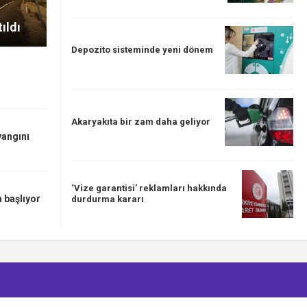
ıldı
Depozito sisteminde yeni dönem
Akaryakıta bir zam daha geliyor
yangını
‘Vize garantisi’ reklamları hakkında
 başlıyor
durdurma kararı