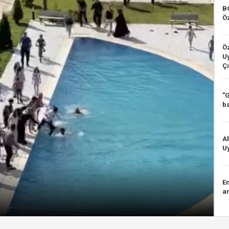
B
Ö
Ö
Uy
Çı
"
b
A
Uy
E
ar