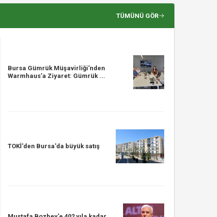
TÜMÜNÜ GÖR
Bursa Gümrük Müşavirliği’nden
Warmhaus’a Ziyaret: Gümrük ...
TOKİ'den Bursa'da büyük satış
Mustafa Bozbey'e 402 yıla kadar