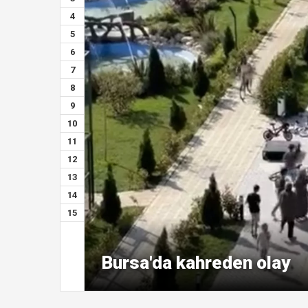
4
5
6
7
8
9
10
11
12
13
14
15
Bursa'da kahreden olay