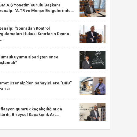
GM A.Ş Yönetim Kurulu Başkanı
zenalp: “A.TR ve Menşe Belgelerinde...
zenalp; "Sonradan Kontrol
gulamaları Hukuki Sınırların Dışına
...
Gümrük uyumu siparişten önce
aşlamalı”
hmet Özenalp’den Sanayicilere “DİİB”
arısı
nflasyon gümrük kaçakçılığını da
ttırdı, Bireysel Kaçakçılık Art...