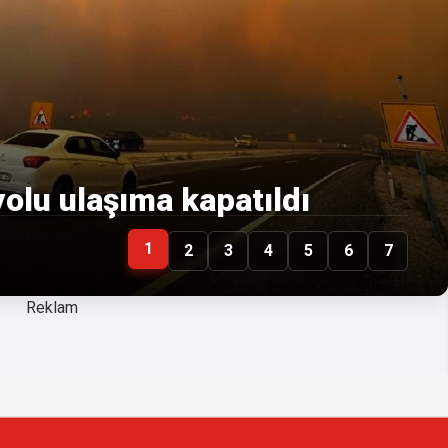
olu ulaşıma kapatıldı
1
2
3
4
5
6
7