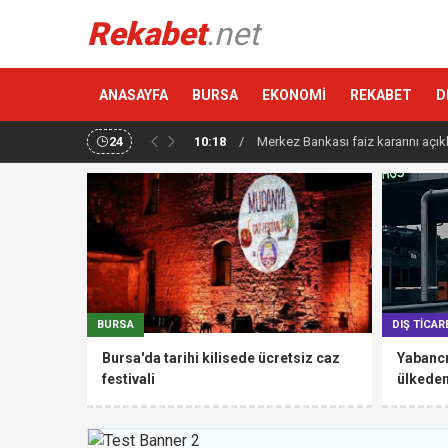
Rekabet
.net
ANASAYFA
BURSA
EKONOMİ
REKABET
D
24
10:18
/
Merkez Bankası faiz kararını açık
BURSA
DIŞ TİCAR
Bursa'da tarihi kilisede ücretsiz caz
Yabancı
festivali
ülkede