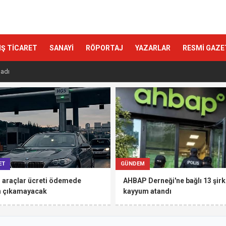
IŞ TİCARET
SANAYİ
RÖPORTAJ
YAZARLAR
RESMİ GAZE
ladı
ET
GÜNDEM
 araçlar ücreti ödemede
AHBAP Derneği'ne bağlı 13 şirk
n çıkamayacak
kayyum atandı