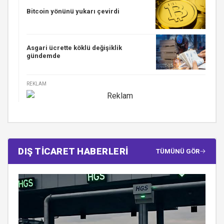
Bitcoin yönünü yukarı çevirdi
Asgari ücrette köklü değişiklik
gündemde
REKLAM
DIŞ TİCARET HABERLERİ
TÜMÜNÜ GÖR