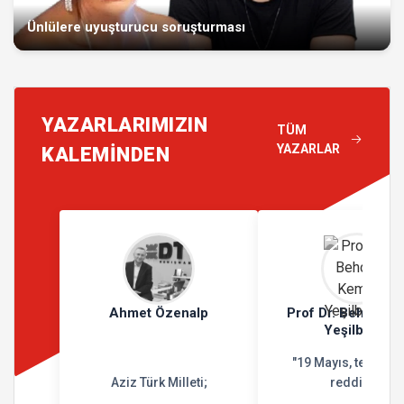
Ünlülere uyuşturucu soruşturması
YAZARLARIMIZIN
TÜM
YAZARLAR
KALEMİNDEN
Ahmet Özenalp
Prof Dr. Behçet K
Yeşilbursa
"19 Mayıs, teslimiy
Aziz Türk Milleti;
reddidir"