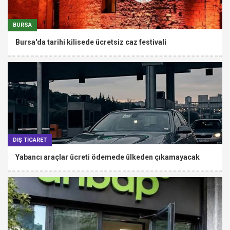
BURSA
Bursa'da tarihi kilisede ücretsiz caz festivali
DIŞ TİCARET
Yabancı araçlar ücreti ödemede ülkeden çıkamayacak