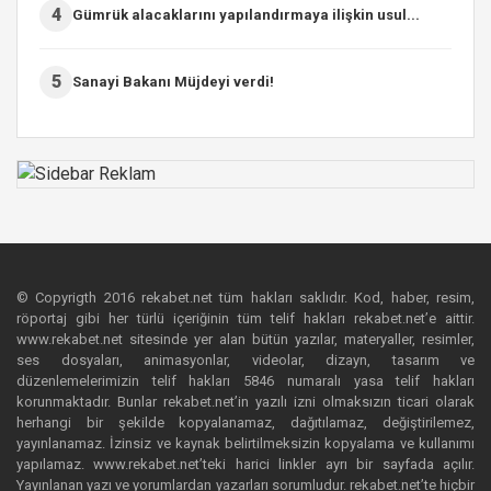
4
Gümrük alacaklarını yapılandırmaya ilişkin usul...
5
Sanayi Bakanı Müjdeyi verdi!
© Copyrigth 2016 rekabet.net tüm hakları saklıdır. Kod, haber, resim,
röportaj gibi her türlü içeriğinin tüm telif hakları rekabet.net’e aittir.
www.rekabet.net sitesinde yer alan bütün yazılar, materyaller, resimler,
ses dosyaları, animasyonlar, videolar, dizayn, tasarım ve
düzenlemelerimizin telif hakları 5846 numaralı yasa telif hakları
korunmaktadır. Bunlar rekabet.net’in yazılı izni olmaksızın ticari olarak
herhangi bir şekilde kopyalanamaz, dağıtılamaz, değiştirilemez,
yayınlanamaz. İzinsiz ve kaynak belirtilmeksizin kopyalama ve kullanımı
yapılamaz. www.rekabet.net’teki harici linkler ayrı bir sayfada açılır.
Yayınlanan yazı ve yorumlardan yazarları sorumludur. rekabet.net’te hiçbir