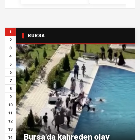
1
BURSA
2
3
4
5
6
7
8
9
10
11
12
13
Bursa'da kahreden olay
14