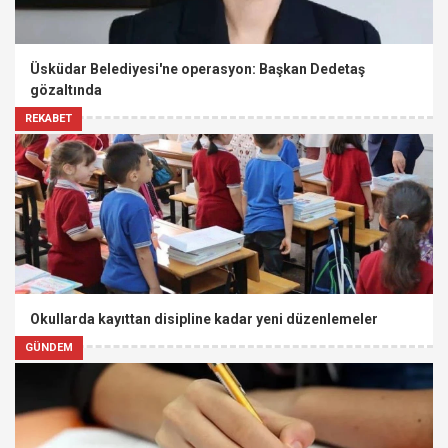
Üsküdar Belediyesi'ne operasyon: Başkan Dedetaş
gözaltında
REKABET
Okullarda kayıttan disipline kadar yeni düzenlemeler
GÜNDEM