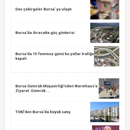
Dev çekirgeler Bursa' ya ulaştı
Bursa'da ihracatta güç gösterisi
Bursa'da 15 Temmuz günü bu yollar trafiğe
kapalı
Bursa Gümrük Müşavirliği’nden Warmhaus’a
Ziyaret: Gümrük ...
TOKİ'den Bursa'da büyük satış