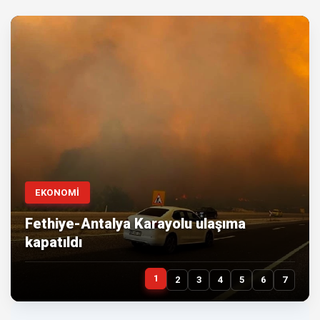
EKONOMİ
Fethiye-Antalya Karayolu ulaşıma
kapatıldı
1
2
3
4
5
6
7