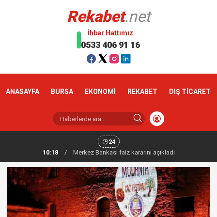
Rekabet
.net
İhbar Hattımız
0533 406 91 16
ANASAYFA
BURSA
EKONOMİ
REKABET
DIŞ TİCARET
24
10:18
/
Altın haftaya yükselişle başladı