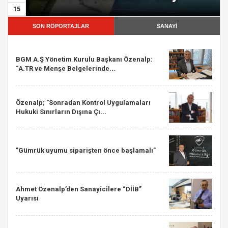
15
SON RÖPORTAJLAR
SANAYİ
BGM A.Ş Yönetim Kurulu Başkanı Özenalp:
“A.TR ve Menşe Belgelerinde...
Özenalp; "Sonradan Kontrol Uygulamaları
Hukuki Sınırların Dışına Çı...
"Gümrük uyumu siparişten önce başlamalı”
Ahmet Özenalp’den Sanayicilere “DİİB”
Uyarısı