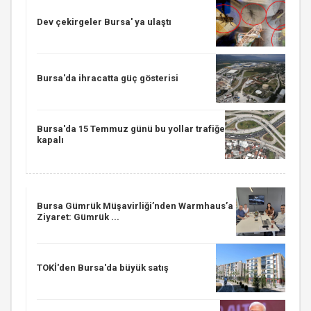
Dev çekirgeler Bursa' ya ulaştı
Bursa'da ihracatta güç gösterisi
Bursa'da 15 Temmuz günü bu yollar trafiğe
kapalı
Bursa Gümrük Müşavirliği’nden Warmhaus’a
Ziyaret: Gümrük ...
TOKİ'den Bursa'da büyük satış