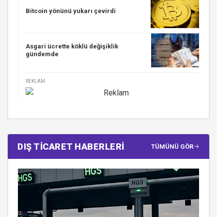
Bitcoin yönünü yukarı çevirdi
Asgari ücrette köklü değişiklik
gündemde
REKLAM
DIŞ TİCARET HABERLERİ
TÜMÜNÜ GÖR