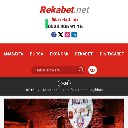
Rekabet
.net
İhbar Hattımız
0533 406 91 16
ANASAYFA
BURSA
EKONOMİ
REKABET
DIŞ TİCARET
24
10:18
/
Altın haftaya yükselişle başladı