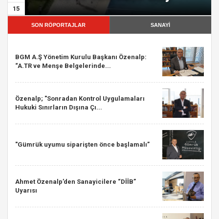
15
SON RÖPORTAJLAR
SANAYİ
BGM A.Ş Yönetim Kurulu Başkanı Özenalp:
“A.TR ve Menşe Belgelerinde...
Özenalp; "Sonradan Kontrol Uygulamaları
Hukuki Sınırların Dışına Çı...
"Gümrük uyumu siparişten önce başlamalı”
Ahmet Özenalp’den Sanayicilere “DİİB”
Uyarısı