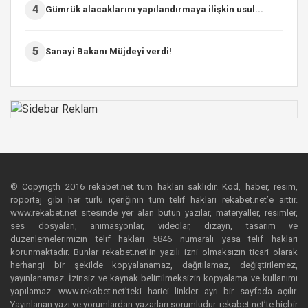
4
Gümrük alacaklarını yapılandırmaya ilişkin usul...
5
Sanayi Bakanı Müjdeyi verdi!
© Copyrigth 2016 rekabet.net tüm hakları saklıdır. Kod, haber, resim,
röportaj gibi her türlü içeriğinin tüm telif hakları rekabet.net’e aittir.
www.rekabet.net sitesinde yer alan bütün yazılar, materyaller, resimler,
ses dosyaları, animasyonlar, videolar, dizayn, tasarım ve
düzenlemelerimizin telif hakları 5846 numaralı yasa telif hakları
korunmaktadır. Bunlar rekabet.net’in yazılı izni olmaksızın ticari olarak
herhangi bir şekilde kopyalanamaz, dağıtılamaz, değiştirilemez,
yayınlanamaz. İzinsiz ve kaynak belirtilmeksizin kopyalama ve kullanımı
yapılamaz. www.rekabet.net’teki harici linkler ayrı bir sayfada açılır.
Yayınlanan yazı ve yorumlardan yazarları sorumludur. rekabet.net’te hiçbir