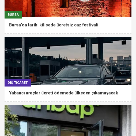
BURSA
Bursa'da tarihi kilisede ücretsiz caz festivali
DIŞ TİCARET
Yabancı araçlar ücreti ödemede ülkeden çıkamayacak