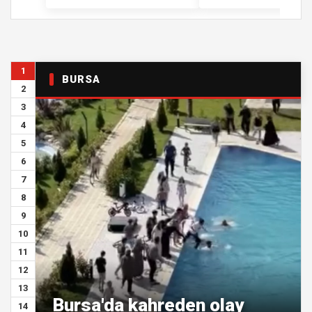
1
BURSA
2
3
4
5
6
7
8
9
10
11
12
13
Bursa'da kahreden olay
14