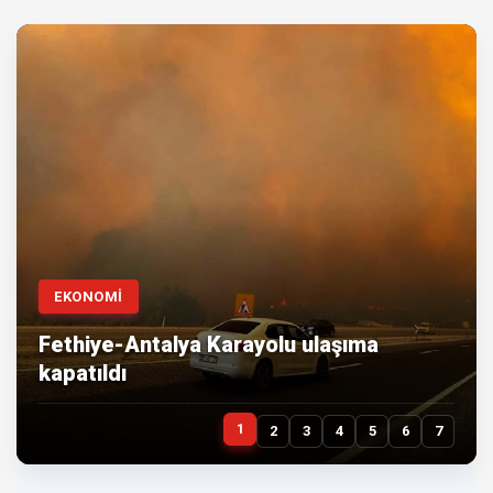
EKONOMİ
Fethiye-Antalya Karayolu ulaşıma
kapatıldı
1
2
3
4
5
6
7