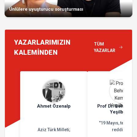
Ünlülere uyuşturucu soruşturması
YAZARLARIMIZIN
TÜM
YAZARLAR
KALEMİNDEN
Ahmet Özenalp
Prof Dr. Behçet K
Yeşilbursa
"19 Mayıs, teslimiy
Aziz Türk Milleti;
reddidir"