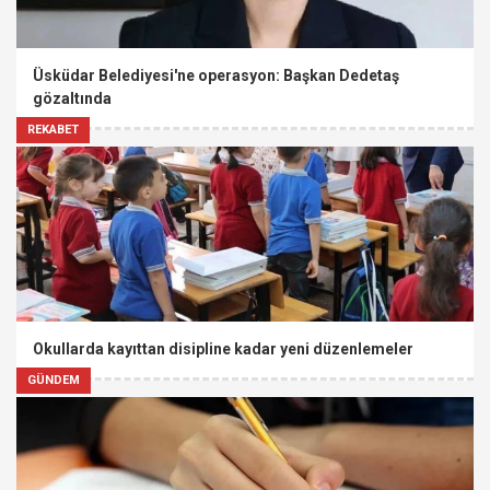
Üsküdar Belediyesi'ne operasyon: Başkan Dedetaş
gözaltında
REKABET
Okullarda kayıttan disipline kadar yeni düzenlemeler
GÜNDEM