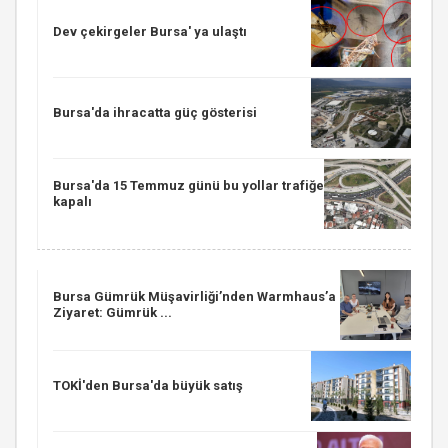
Dev çekirgeler Bursa' ya ulaştı
Bursa'da ihracatta güç gösterisi
Bursa'da 15 Temmuz günü bu yollar trafiğe
kapalı
Bursa Gümrük Müşavirliği’nden Warmhaus’a
Ziyaret: Gümrük ...
TOKİ'den Bursa'da büyük satış