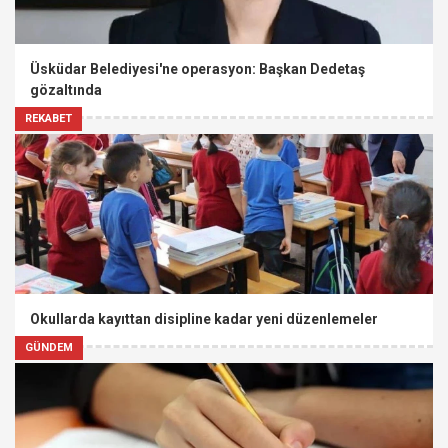
Üsküdar Belediyesi'ne operasyon: Başkan Dedetaş
gözaltında
REKABET
Okullarda kayıttan disipline kadar yeni düzenlemeler
GÜNDEM