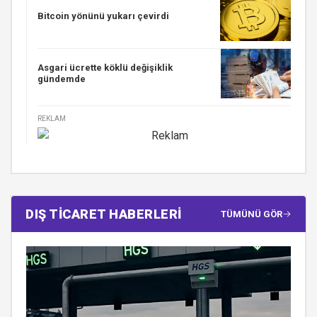
Bitcoin yönünü yukarı çevirdi
Asgari ücrette köklü değişiklik
gündemde
REKLAM
DIŞ TİCARET HABERLERİ
TÜMÜNÜ GÖR