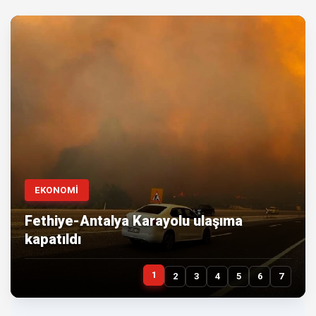
EKONOMİ
Fethiye-Antalya Karayolu ulaşıma
kapatıldı
1
2
3
4
5
6
7