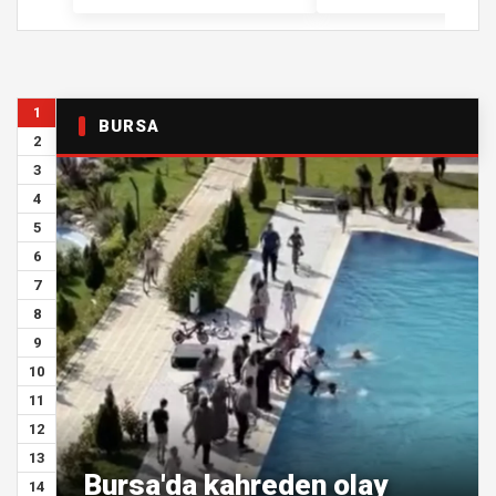
1
BURSA
2
3
4
5
6
7
8
9
10
11
12
13
Bursa'da kahreden olay
14