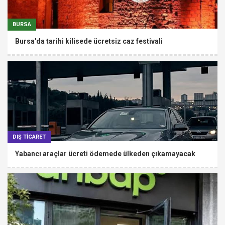
BURSA
Bursa'da tarihi kilisede ücretsiz caz festivali
DIŞ TİCARET
Yabancı araçlar ücreti ödemede ülkeden çıkamayacak