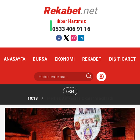
Rekabet
.net
İhbar Hattımız
0533 406 91 16
ANASAYFA
BURSA
EKONOMİ
REKABET
DIŞ TİCARET
24
10:18
/
Altın haftaya yükselişle başladı