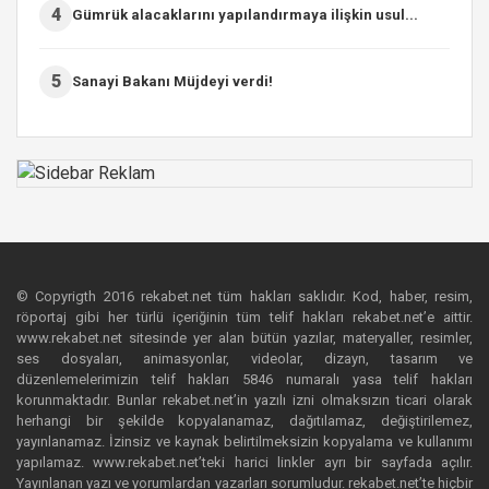
4
Gümrük alacaklarını yapılandırmaya ilişkin usul...
5
Sanayi Bakanı Müjdeyi verdi!
© Copyrigth 2016 rekabet.net tüm hakları saklıdır. Kod, haber, resim,
röportaj gibi her türlü içeriğinin tüm telif hakları rekabet.net’e aittir.
www.rekabet.net sitesinde yer alan bütün yazılar, materyaller, resimler,
ses dosyaları, animasyonlar, videolar, dizayn, tasarım ve
düzenlemelerimizin telif hakları 5846 numaralı yasa telif hakları
korunmaktadır. Bunlar rekabet.net’in yazılı izni olmaksızın ticari olarak
herhangi bir şekilde kopyalanamaz, dağıtılamaz, değiştirilemez,
yayınlanamaz. İzinsiz ve kaynak belirtilmeksizin kopyalama ve kullanımı
yapılamaz. www.rekabet.net’teki harici linkler ayrı bir sayfada açılır.
Yayınlanan yazı ve yorumlardan yazarları sorumludur. rekabet.net’te hiçbir