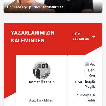
Ünlülere uyuşturucu soruşturması
YAZARLARIMIZIN
TÜM
YAZARLAR
KALEMİNDEN
Ahmet Özenalp
Prof Dr. Behçet K
Yeşilbursa
"19 Mayıs, teslimiy
Aziz Türk Milleti;
reddidir"