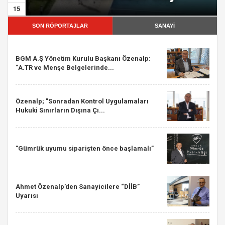
15
SON RÖPORTAJLAR
SANAYİ
BGM A.Ş Yönetim Kurulu Başkanı Özenalp:
“A.TR ve Menşe Belgelerinde...
Özenalp; "Sonradan Kontrol Uygulamaları
Hukuki Sınırların Dışına Çı...
"Gümrük uyumu siparişten önce başlamalı”
Ahmet Özenalp’den Sanayicilere “DİİB”
Uyarısı