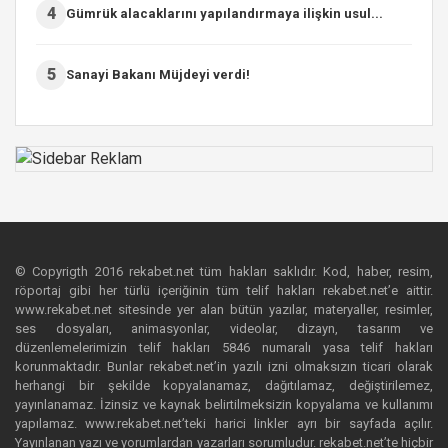
4
Gümrük alacaklarını yapılandırmaya ilişkin usul...
5
Sanayi Bakanı Müjdeyi verdi!
© Copyrigth 2016 rekabet.net tüm hakları saklıdır. Kod, haber, resim,
röportaj gibi her türlü içeriğinin tüm telif hakları rekabet.net’e aittir.
www.rekabet.net sitesinde yer alan bütün yazılar, materyaller, resimler,
ses dosyaları, animasyonlar, videolar, dizayn, tasarım ve
düzenlemelerimizin telif hakları 5846 numaralı yasa telif hakları
korunmaktadır. Bunlar rekabet.net’in yazılı izni olmaksızın ticari olarak
herhangi bir şekilde kopyalanamaz, dağıtılamaz, değiştirilemez,
yayınlanamaz. İzinsiz ve kaynak belirtilmeksizin kopyalama ve kullanımı
yapılamaz. www.rekabet.net’teki harici linkler ayrı bir sayfada açılır.
Yayınlanan yazı ve yorumlardan yazarları sorumludur. rekabet.net’te hiçbir