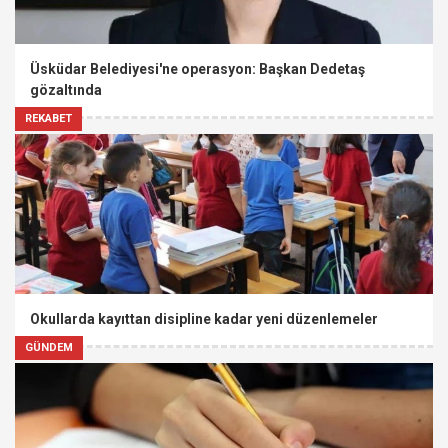
Üsküdar Belediyesi'ne operasyon: Başkan Dedetaş
gözaltında
REKABET
Okullarda kayıttan disipline kadar yeni düzenlemeler
GÜNDEM