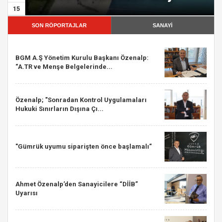
15
SON RÖPORTAJLAR
SANAYİ
BGM A.Ş Yönetim Kurulu Başkanı Özenalp:
“A.TR ve Menşe Belgelerinde...
Özenalp; "Sonradan Kontrol Uygulamaları
Hukuki Sınırların Dışına Çı...
"Gümrük uyumu siparişten önce başlamalı”
Ahmet Özenalp’den Sanayicilere “DİİB”
Uyarısı