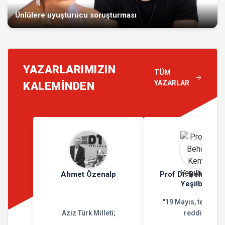
Ünlülere uyuşturucu soruşturması
YAZARLARIMIZIN
TÜM
YAZARLAR
KALEMİNDEN
Ahmet Özenalp
Prof Dr. Behçet K
Yeşilbursa
"19 Mayıs, teslimiy
Aziz Türk Milleti;
reddidir"