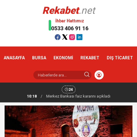
Rekabet
.net
İhbar Hattımız
0533 406 91 16
ANASAYFA
BURSA
EKONOMİ
REKABET
DIŞ TİCARET
24
10:18
/
Altın haftaya yükselişle başladı