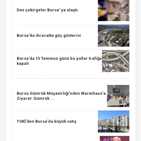
Dev çekirgeler Bursa' ya ulaştı
Bursa'da ihracatta güç gösterisi
Bursa'da 15 Temmuz günü bu yollar trafiğe
kapalı
Bursa Gümrük Müşavirliği’nden Warmhaus’a
Ziyaret: Gümrük ...
TOKİ'den Bursa'da büyük satış