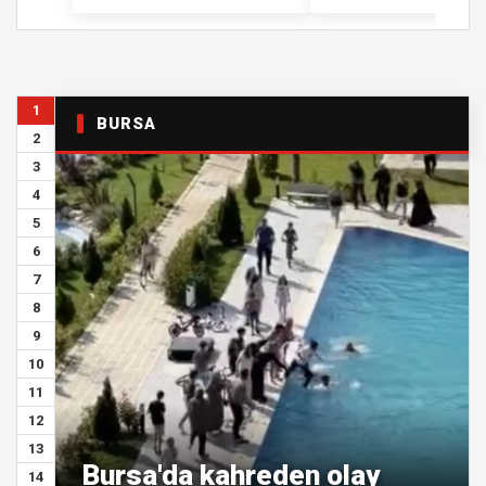
1
BURSA
2
3
4
5
6
7
8
9
10
11
12
13
Bursa'da kahreden olay
14