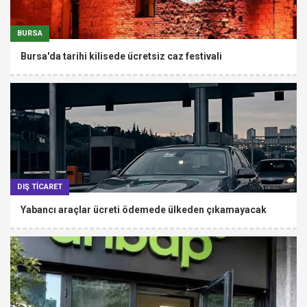
BURSA
Bursa'da tarihi kilisede ücretsiz caz festivali
DIŞ TİCARET
Yabancı araçlar ücreti ödemede ülkeden çıkamayacak