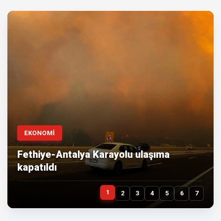
EKONOMİ
Fethiye-Antalya Karayolu ulaşıma
kapatıldı
1
2
3
4
5
6
7