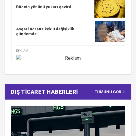
Bitcoin yönünü yukarı çevirdi
Asgari ücrette köklü değişiklik
gündemde
REKLAM
DIŞ TİCARET HABERLERİ
TÜMÜNÜ GÖR