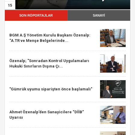
15
SON RÖPORTAJLAR
SANAYİ
BGM A.Ş Yönetim Kurulu Başkanı Özenalp:
“A.TR ve Menşe Belgelerinde...
Özenalp; "Sonradan Kontrol Uygulamaları
Hukuki Sınırların Dışına Çı...
"Gümrük uyumu siparişten önce başlamalı”
Ahmet Özenalp’den Sanayicilere “DİİB”
Uyarısı