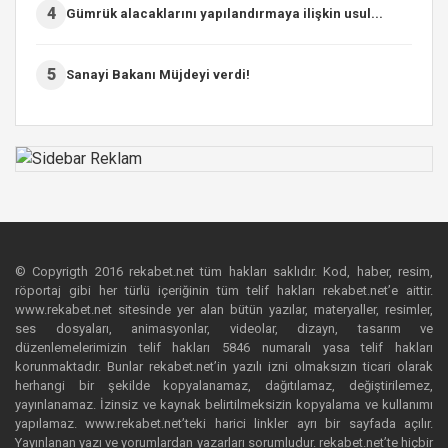
4
Gümrük alacaklarını yapılandırmaya ilişkin usul...
5
Sanayi Bakanı Müjdeyi verdi!
© Copyrigth 2016 rekabet.net tüm hakları saklıdır. Kod, haber, resim,
röportaj gibi her türlü içeriğinin tüm telif hakları rekabet.net’e aittir.
www.rekabet.net sitesinde yer alan bütün yazılar, materyaller, resimler,
ses dosyaları, animasyonlar, videolar, dizayn, tasarım ve
düzenlemelerimizin telif hakları 5846 numaralı yasa telif hakları
korunmaktadır. Bunlar rekabet.net’in yazılı izni olmaksızın ticari olarak
herhangi bir şekilde kopyalanamaz, dağıtılamaz, değiştirilemez,
yayınlanamaz. İzinsiz ve kaynak belirtilmeksizin kopyalama ve kullanımı
yapılamaz. www.rekabet.net’teki harici linkler ayrı bir sayfada açılır.
Yayınlanan yazı ve yorumlardan yazarları sorumludur. rekabet.net’te hiçbir