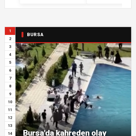
1
BURSA
2
3
4
5
6
7
8
9
10
11
12
13
Bursa'da kahreden olay
14