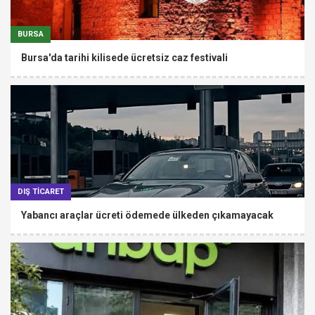
BURSA
Bursa'da tarihi kilisede ücretsiz caz festivali
DIŞ TİCARET
Yabancı araçlar ücreti ödemede ülkeden çıkamayacak