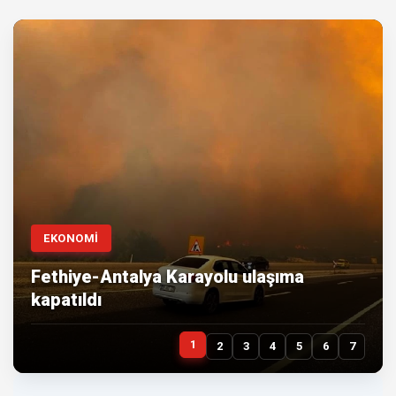
EKONOMİ
Fethiye-Antalya Karayolu ulaşıma
kapatıldı
1
2
3
4
5
6
7