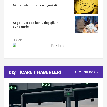
Bitcoin yönünü yukarı çevirdi
Asgari ücrette köklü değişiklik
gündemde
REKLAM
DIŞ TİCARET HABERLERİ
TÜMÜNÜ GÖR