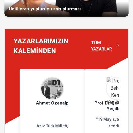
Ünlülere uyuşturucu soruşturması
YAZARLARIMIZIN
TÜM
YAZARLAR
KALEMİNDEN
Ahmet Özenalp
Prof Dr. Behçet K
Yeşilbursa
"19 Mayıs, teslimiy
Aziz Türk Milleti;
reddidir"