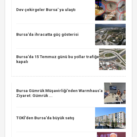
Dev çekirgeler Bursa' ya ulaştı
Bursa'da ihracatta güç gösterisi
Bursa'da 15 Temmuz günü bu yollar trafiğe
kapalı
Bursa Gümrük Müşavirliği’nden Warmhaus’a
Ziyaret: Gümrük ...
TOKİ'den Bursa'da büyük satış