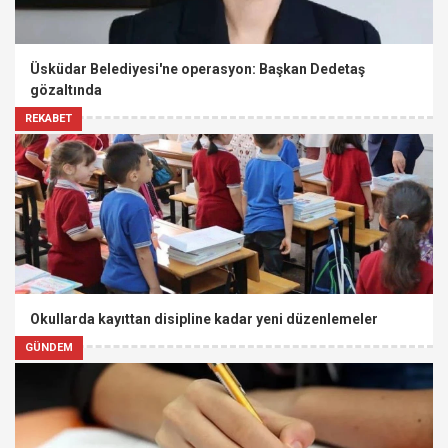
Üsküdar Belediyesi'ne operasyon: Başkan Dedetaş
gözaltında
REKABET
Okullarda kayıttan disipline kadar yeni düzenlemeler
GÜNDEM