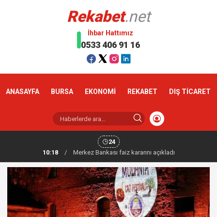
Rekabet
.net
İhbar Hattımız
0533 406 91 16
ANASAYFA
BURSA
EKONOMİ
REKABET
DIŞ TİCARET
24
10:18
/
Altın haftaya yükselişle başladı