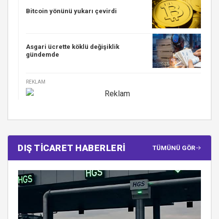
Bitcoin yönünü yukarı çevirdi
Asgari ücrette köklü değişiklik
gündemde
REKLAM
DIŞ TİCARET HABERLERİ
TÜMÜNÜ GÖR