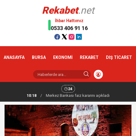
Rekabet
.net
İhbar Hattımız
0533 406 91 16
ANASAYFA
BURSA
EKONOMİ
REKABET
DIŞ TİCARET
24
10:18
/
Altın haftaya yükselişle başladı