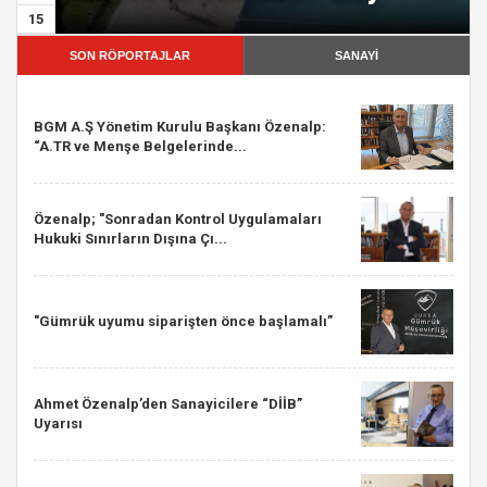
15
SON RÖPORTAJLAR
SANAYİ
BGM A.Ş Yönetim Kurulu Başkanı Özenalp:
“A.TR ve Menşe Belgelerinde...
Özenalp; "Sonradan Kontrol Uygulamaları
Hukuki Sınırların Dışına Çı...
"Gümrük uyumu siparişten önce başlamalı”
Ahmet Özenalp’den Sanayicilere “DİİB”
Uyarısı