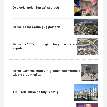
Dev çekirgeler Bursa' ya ulaştı
Bursa'da ihracatta güç gösterisi
Bursa'da 15 Temmuz günü bu yollar trafiğe
kapalı
Bursa Gümrük Müşavirliği’nden Warmhaus’a
Ziyaret: Gümrük ...
TOKİ'den Bursa'da büyük satış