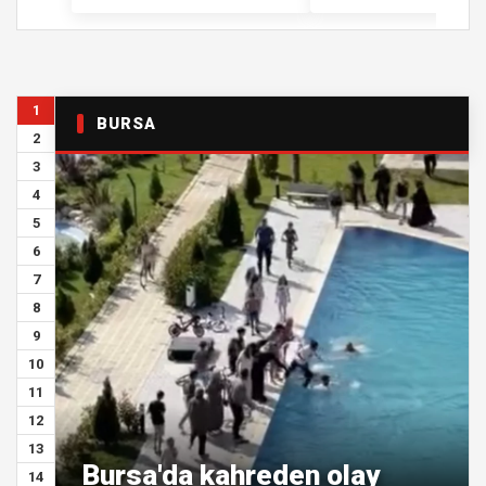
1
BURSA
2
3
4
5
6
7
8
9
10
11
12
13
Bursa'da kahreden olay
14