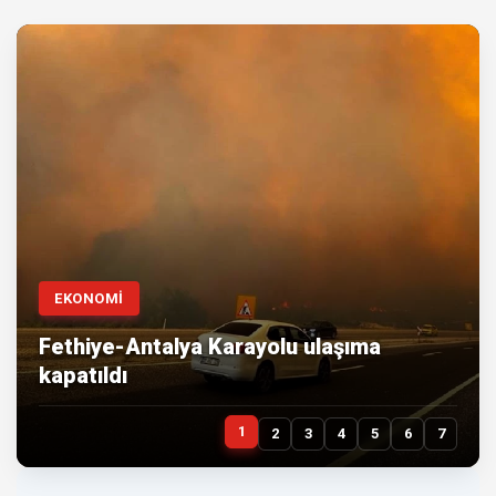
EKONOMİ
Fethiye-Antalya Karayolu ulaşıma
kapatıldı
1
2
3
4
5
6
7