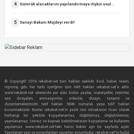
4
Gümrük alacaklarını yapılandırmaya ilişkin usul...
5
Sanayi Bakanı Müjdeyi verdi!
© Copyrigth 2016 rekabet.net tüm hakları saklıdır. Kod, haber, resim,
röportaj gibi her türlü içeriğinin tüm telif hakları rekabet.net’e aittir.
www.rekabet.net sitesinde yer alan bütün yazılar, materyaller, resimler,
ses dosyaları, animasyonlar, videolar, dizayn, tasarım ve
düzenlemelerimizin telif hakları 5846 numaralı yasa telif hakları
korunmaktadır. Bunlar rekabet.net’in yazılı izni olmaksızın ticari olarak
herhangi bir şekilde kopyalanamaz, dağıtılamaz, değiştirilemez,
yayınlanamaz. İzinsiz ve kaynak belirtilmeksizin kopyalama ve kullanımı
yapılamaz. www.rekabet.net’teki harici linkler ayrı bir sayfada açılır.
Yayınlanan yazı ve yorumlardan yazarları sorumludur. rekabet.net’te hiçbir