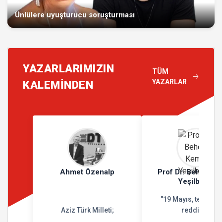
Ünlülere uyuşturucu soruşturması
YAZARLARIMIZIN
TÜM
YAZARLAR
KALEMİNDEN
Ahmet Özenalp
Prof Dr. Behçet K
Yeşilbursa
"19 Mayıs, teslimiy
Aziz Türk Milleti;
reddidir"