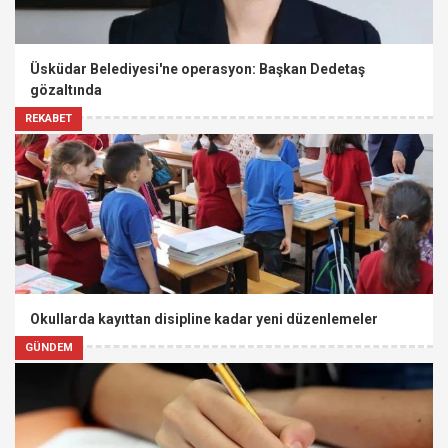
Üsküdar Belediyesi'ne operasyon: Başkan Dedetaş
gözaltında
REKABET
Okullarda kayıttan disipline kadar yeni düzenlemeler
GÜNDEM