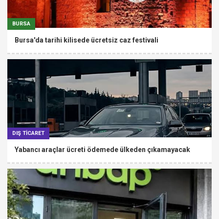
BURSA
Bursa'da tarihi kilisede ücretsiz caz festivali
DIŞ TİCARET
Yabancı araçlar ücreti ödemede ülkeden çıkamayacak