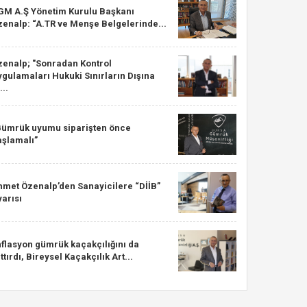
GM A.Ş Yönetim Kurulu Başkanı
zenalp: “A.TR ve Menşe Belgelerinde...
zenalp; "Sonradan Kontrol
gulamaları Hukuki Sınırların Dışına
...
Gümrük uyumu siparişten önce
aşlamalı”
hmet Özenalp’den Sanayicilere “DİİB”
arısı
nflasyon gümrük kaçakçılığını da
ttırdı, Bireysel Kaçakçılık Art...