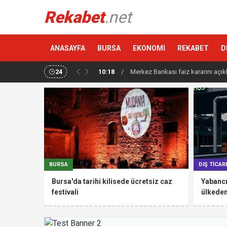
Rekabet
.net
ANASAYFA
BURSA
EKONOMİ
REKABET
D
24
10:18
/
Merkez Bankası faiz kararını açık
BURSA
DIŞ TİCAR
Bursa'da tarihi kilisede ücretsiz caz
Yabancı
festivali
ülkede