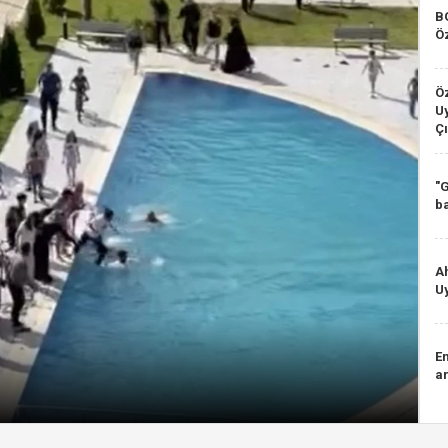
B
Ö
Ö
Uy
Çı
"
b
A
Uy
E
ar