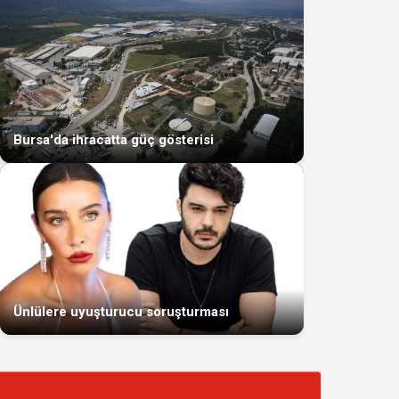
Bursa'da ihracatta güç gösterisi
Ünlülere uyuşturucu soruşturması