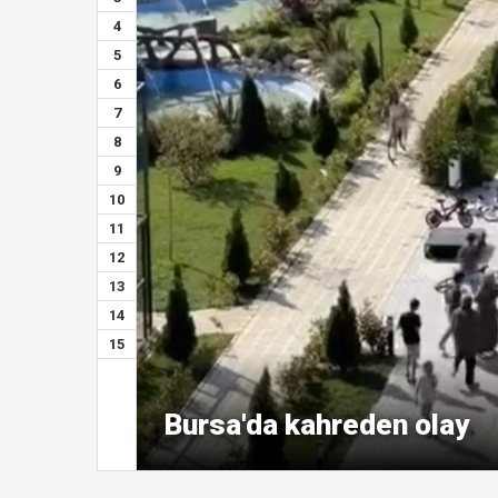
4
5
6
7
8
9
10
11
12
13
14
15
Bursa'da kahreden olay