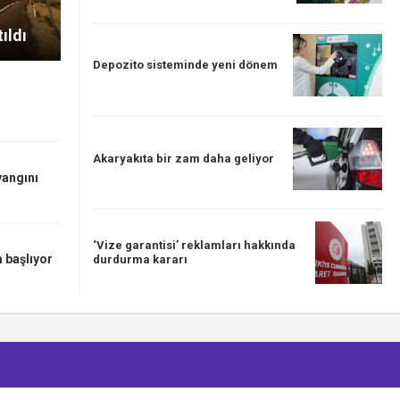
ıldı
Depozito sisteminde yeni dönem
Akaryakıta bir zam daha geliyor
yangını
‘Vize garantisi’ reklamları hakkında
 başlıyor
durdurma kararı