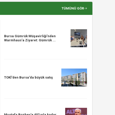
TÜMÜNÜ GÖR
Bursa Gümrük Müşavirliği’nden
Warmhaus’a Ziyaret: Gümrük ...
TOKİ'den Bursa'da büyük satış
Mustafa Bozbey'e 402 yıla kadar