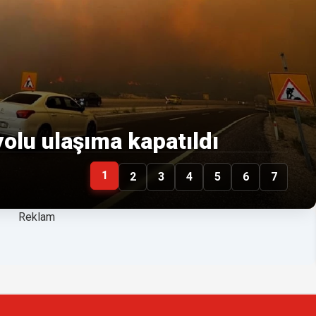
olu ulaşıma kapatıldı
1
2
3
4
5
6
7