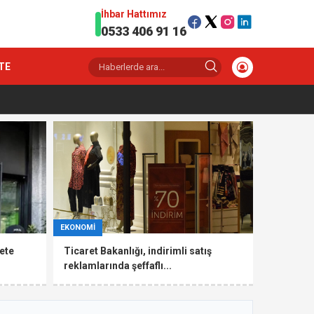
İhbar Hattımız
0533 406 91 16
TE
EKONOMİ
ete
Ticaret Bakanlığı, indirimli satış
reklamlarında şeffaflı...