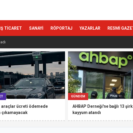
IŞ TİCARET
SANAYİ
RÖPORTAJ
YAZARLAR
RESMİ GAZE
ladı
ET
GÜNDEM
 araçlar ücreti ödemede
AHBAP Derneği'ne bağlı 13 şirk
n çıkamayacak
kayyum atandı