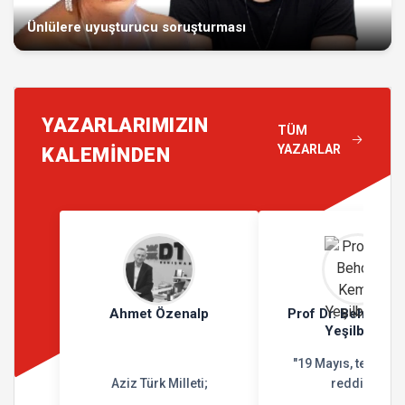
Ünlülere uyuşturucu soruşturması
YAZARLARIMIZIN
TÜM
YAZARLAR
KALEMİNDEN
Ahmet Özenalp
Prof Dr. Behçet K
Yeşilbursa
"19 Mayıs, teslimiy
Aziz Türk Milleti;
reddidir"