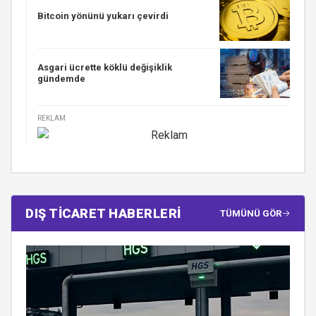
Bitcoin yönünü yukarı çevirdi
Asgari ücrette köklü değişiklik
gündemde
REKLAM
DIŞ TİCARET HABERLERİ
TÜMÜNÜ GÖR