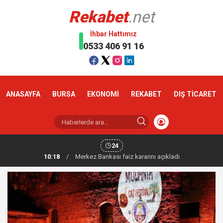
Rekabet
.net
İhbar Hattımız
0533 406 91 16
ANASAYFA
BURSA
EKONOMİ
REKABET
DIŞ TİCARET
24
10:18
/
Altın haftaya yükselişle başladı