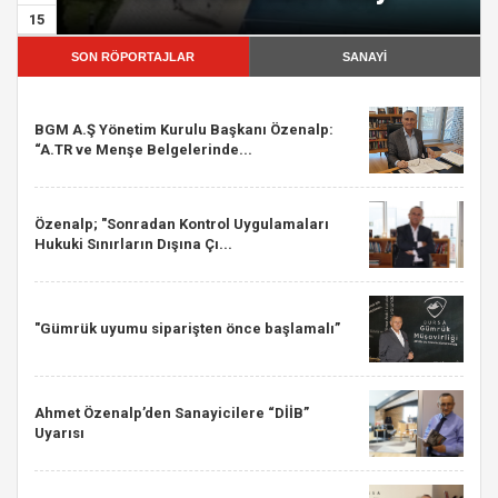
15
SON RÖPORTAJLAR
SANAYİ
BGM A.Ş Yönetim Kurulu Başkanı Özenalp:
“A.TR ve Menşe Belgelerinde...
Özenalp; "Sonradan Kontrol Uygulamaları
Hukuki Sınırların Dışına Çı...
"Gümrük uyumu siparişten önce başlamalı”
Ahmet Özenalp’den Sanayicilere “DİİB”
Uyarısı