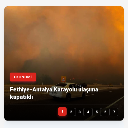
EKONOMİ
Fethiye-Antalya Karayolu ulaşıma
kapatıldı
1
2
3
4
5
6
7