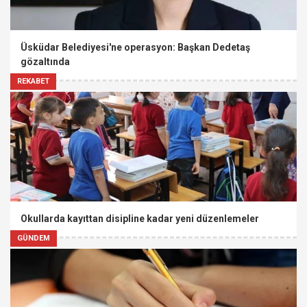
Üsküdar Belediyesi'ne operasyon: Başkan Dedetaş
gözaltında
REKABET
Okullarda kayıttan disipline kadar yeni düzenlemeler
GÜNDEM