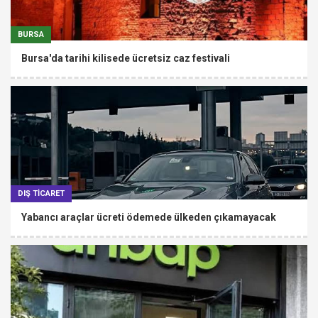
BURSA
Bursa'da tarihi kilisede ücretsiz caz festivali
DIŞ TİCARET
Yabancı araçlar ücreti ödemede ülkeden çıkamayacak