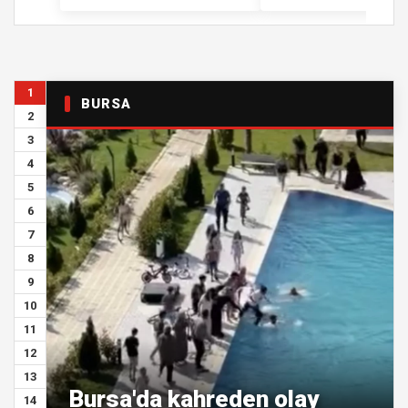
1
BURSA
2
3
4
5
6
7
8
9
10
11
12
13
Bursa'da kahreden olay
14