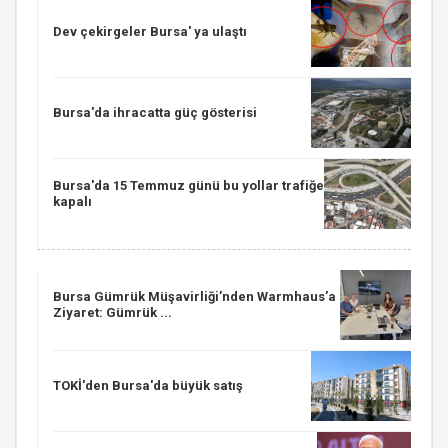
Dev çekirgeler Bursa' ya ulaştı
Bursa'da ihracatta güç gösterisi
Bursa'da 15 Temmuz günü bu yollar trafiğe
kapalı
Bursa Gümrük Müşavirliği’nden Warmhaus’a
Ziyaret: Gümrük ...
TOKİ'den Bursa'da büyük satış