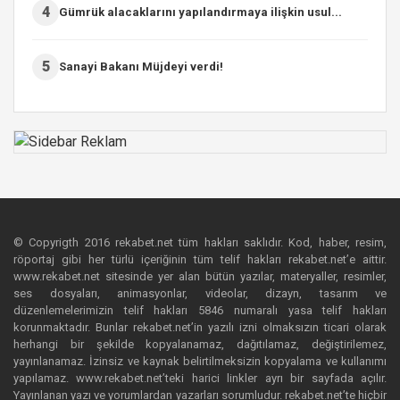
4
Gümrük alacaklarını yapılandırmaya ilişkin usul...
5
Sanayi Bakanı Müjdeyi verdi!
© Copyrigth 2016 rekabet.net tüm hakları saklıdır. Kod, haber, resim,
röportaj gibi her türlü içeriğinin tüm telif hakları rekabet.net’e aittir.
www.rekabet.net sitesinde yer alan bütün yazılar, materyaller, resimler,
ses dosyaları, animasyonlar, videolar, dizayn, tasarım ve
düzenlemelerimizin telif hakları 5846 numaralı yasa telif hakları
korunmaktadır. Bunlar rekabet.net’in yazılı izni olmaksızın ticari olarak
herhangi bir şekilde kopyalanamaz, dağıtılamaz, değiştirilemez,
yayınlanamaz. İzinsiz ve kaynak belirtilmeksizin kopyalama ve kullanımı
yapılamaz. www.rekabet.net’teki harici linkler ayrı bir sayfada açılır.
Yayınlanan yazı ve yorumlardan yazarları sorumludur. rekabet.net’te hiçbir