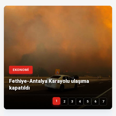
EKONOMİ
Fethiye-Antalya Karayolu ulaşıma
kapatıldı
1
2
3
4
5
6
7