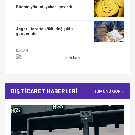
Bitcoin yönünü yukarı çevirdi
Asgari ücrette köklü değişiklik
gündemde
REKLAM
DIŞ TİCARET HABERLERİ
TÜMÜNÜ GÖR