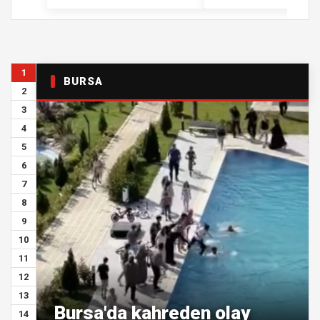
1
BURSA
2
3
4
5
6
7
8
9
10
11
12
13
Bursa'da kahreden olay
14