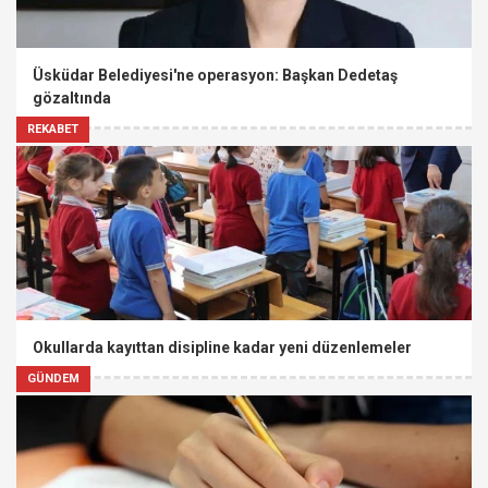
Üsküdar Belediyesi'ne operasyon: Başkan Dedetaş
gözaltında
REKABET
Okullarda kayıttan disipline kadar yeni düzenlemeler
GÜNDEM