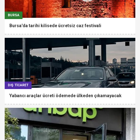
BURSA
Bursa'da tarihi kilisede ücretsiz caz festivali
DIŞ TİCARET
Yabancı araçlar ücreti ödemede ülkeden çıkamayacak