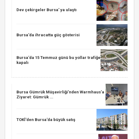
Dev çekirgeler Bursa' ya ulaştı
Bursa'da ihracatta güç gösterisi
Bursa'da 15 Temmuz günü bu yollar trafiğe
kapalı
Bursa Gümrük Müşavirliği’nden Warmhaus’a
Ziyaret: Gümrük ...
TOKİ'den Bursa'da büyük satış