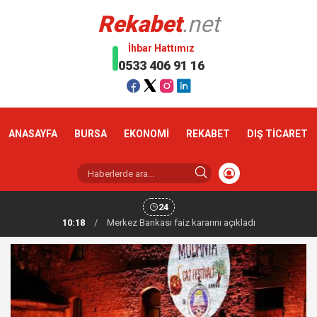
Rekabet
.net
İhbar Hattımız
0533 406 91 16
ANASAYFA
BURSA
EKONOMİ
REKABET
DIŞ TİCARET
24
10:18
/
Altın haftaya yükselişle başladı