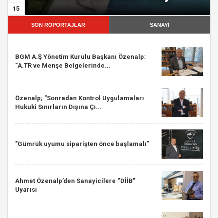
15
SON RÖPORTAJLAR
SANAYİ
BGM A.Ş Yönetim Kurulu Başkanı Özenalp:
“A.TR ve Menşe Belgelerinde...
Özenalp; "Sonradan Kontrol Uygulamaları
Hukuki Sınırların Dışına Çı...
"Gümrük uyumu siparişten önce başlamalı”
Ahmet Özenalp’den Sanayicilere “DİİB”
Uyarısı