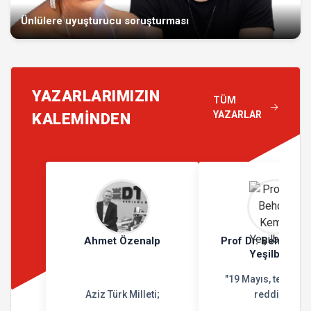
Ünlülere uyuşturucu soruşturması
YAZARLARIMIZIN
TÜM
YAZARLAR
KALEMİNDEN
Ahmet Özenalp
Prof Dr. Behçet K
Yeşilbursa
"19 Mayıs, teslimiy
Aziz Türk Milleti;
reddidir"