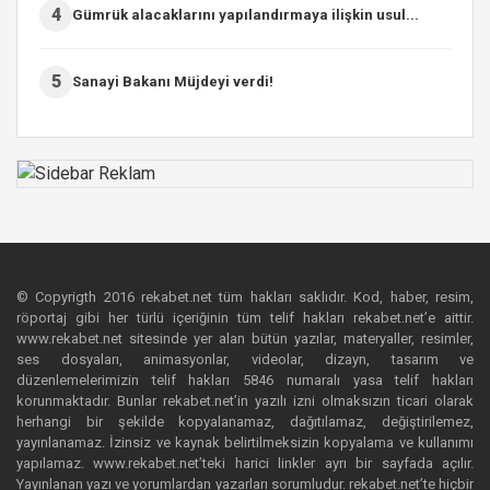
4
Gümrük alacaklarını yapılandırmaya ilişkin usul...
5
Sanayi Bakanı Müjdeyi verdi!
© Copyrigth 2016 rekabet.net tüm hakları saklıdır. Kod, haber, resim,
röportaj gibi her türlü içeriğinin tüm telif hakları rekabet.net’e aittir.
www.rekabet.net sitesinde yer alan bütün yazılar, materyaller, resimler,
ses dosyaları, animasyonlar, videolar, dizayn, tasarım ve
düzenlemelerimizin telif hakları 5846 numaralı yasa telif hakları
korunmaktadır. Bunlar rekabet.net’in yazılı izni olmaksızın ticari olarak
herhangi bir şekilde kopyalanamaz, dağıtılamaz, değiştirilemez,
yayınlanamaz. İzinsiz ve kaynak belirtilmeksizin kopyalama ve kullanımı
yapılamaz. www.rekabet.net’teki harici linkler ayrı bir sayfada açılır.
Yayınlanan yazı ve yorumlardan yazarları sorumludur. rekabet.net’te hiçbir