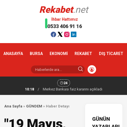
Rekabet
.net
İhbar Hattımız
0533 406 91 16
ANASAYFA
BURSA
EKONOMİ
REKABET
DIŞ TİCARET
24
10:18
/
Merkez Bankası faiz kararını açıkladı
Ana Sayfa
»
GÜNDEM
»
Haber Detayı
GÜNÜN
"19 Mayıs,
YAZARLARI