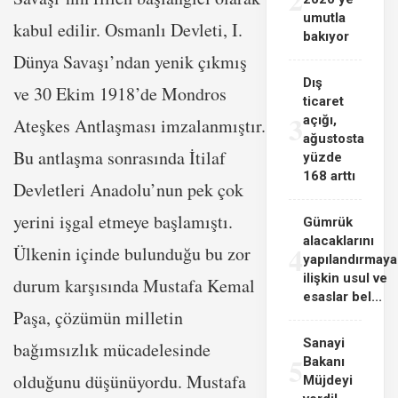
umutla
kabul edilir. Osmanlı Devleti, I.
bakıyor
Dünya Savaşı’ndan yenik çıkmış
Dış
ve 30 Ekim 1918’de Mondros
ticaret
3
açığı,
Ateşkes Antlaşması imzalanmıştır.
ağustosta
Bu antlaşma sonrasında İtilaf
yüzde
168 arttı
Devletleri Anadolu’nun pek çok
yerini işgal etmeye başlamıştı.
Gümrük
alacaklarını
4
Ülkenin içinde bulunduğu bu zor
yapılandırmaya
ilişkin usul ve
durum karşısında Mustafa Kemal
esaslar bel...
Paşa, çözümün milletin
Sanayi
bağımsızlık mücadelesinde
5
Bakanı
olduğunu düşünüyordu. Mustafa
Müjdeyi