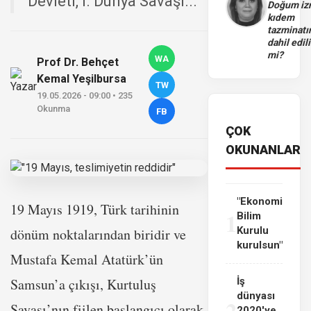
Devleti, I. Dünya Savaşı...
Doğum iz
kıdem
tazminatı
dahil edili
mi?
WA
Prof Dr. Behçet
Kemal Yeşilbursa
TW
19.05.2026 - 09:00 • 235
Okunma
FB
ÇOK
OKUNANLAR
"Ekonomi
19 Mayıs 1919, Türk tarihinin
1
Bilim
Kurulu
dönüm noktalarından biridir ve
kurulsun"
Mustafa Kemal Atatürk’ün
Samsun’a çıkışı, Kurtuluş
İş
dünyası
2
Savaşı’nın fiilen başlangıcı olarak
2020'ye