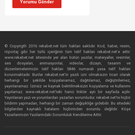
Yorumu Gönder
© Copyrigth 2016 rekabet.net tüm hakları saklıdır. Kod, haber, resim,
röportaj gibi her türlü içeriğinin tüm telif hakları rekabet.net’e aittir.
www.rekabet.net sitesinde yer alan bütün yazılar, materyaller, resimler,
ses dosyaları, animasyonlar, videolar, dizayn, tasarım ve
düzenlemelerimizin telif hakları 5846 numaralı yasa telif hakları
korunmaktadır. Bunlar rekabet.net’in yazılı izni olmaksızın ticari olarak
herhangi bir şekilde kopyalanamaz, dağıtılamaz, değiştirilemez,
yayınlanamaz. İzinsiz ve kaynak belirtilmeksizin kopyalama ve kullanımı
yapılamaz. www.rekabet.net’teki harici linkler ayrı bir sayfada açılır.
Yayınlanan yazı ve yorumlardan yazarları sorumludur. rekabet.net’te hiçbir
bildirim yapmadan, herhangi bir zaman değişikliğe gidebilir. Bu sitedeki
bilgilerden kaynaklı hataların hiçbirinden sorumlu değildir. Köşe
Yazarlarımızın Yazılarındaki Sorumluluk Kendilerine Aittir.