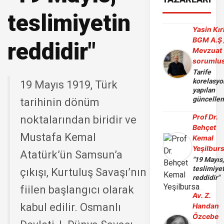
teslimiyetin
Yasin Kır
BGM A.Ş 
reddidir"
Mevzuat
sorumlu
Tarife
korelasy
19 Mayıs 1919, Türk
yapılan
güncelle
tarihinin dönüm
Prof Dr.
noktalarından biridir ve
Behçet
Mustafa Kemal
Kemal
Yeşilbur
Atatürk’ün Samsun’a
"19 Mayıs
teslimiye
çıkışı, Kurtuluş Savaşı’nın
reddidir"
fiilen başlangıcı olarak
Av. Z.
kabul edilir. Osmanlı
Handan
Özcebe