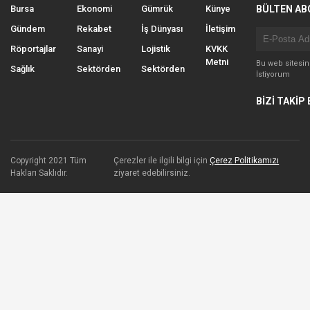
Bursa
Ekonomi
Gümrük
Künye
BÜLTEN AB
Gündem
Rekabet
İş Dünyası
İletişim
Röportajlar
Sanayi
Lojistik
KVKK
Metni
Bu web sitesi
Sağlık
Sektörden
Sektörden
İstiyorum
BİZİ TAKİP 
Copyright 2021 Tüm
Çerezler ile ilgili bilgi için
Çerez Politikamızı
Hakları Saklıdır.
ziyaret edebilirsiniz.