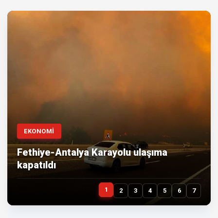
EKONOMİ
Fethiye-Antalya Karayolu ulaşıma
kapatıldı
1
2
3
4
5
6
7