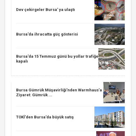
Dev çekirgeler Bursa' ya ulaştı
Bursa'da ihracatta güç gösterisi
Bursa'da 15 Temmuz günü bu yollar trafiğe
kapalı
Bursa Gümrük Müşavirliği’nden Warmhaus’a
Ziyaret: Gümrük ...
TOKİ'den Bursa'da büyük satış