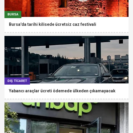
BURSA
Bursa'da tarihi kilisede ücretsiz caz festivali
DIŞ TİCARET
Yabancı araçlar ücreti ödemede ülkeden çıkamayacak