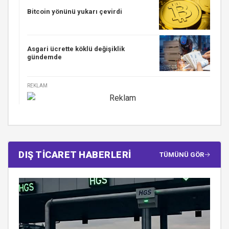
Bitcoin yönünü yukarı çevirdi
Asgari ücrette köklü değişiklik
gündemde
REKLAM
DIŞ TİCARET HABERLERİ
TÜMÜNÜ GÖR