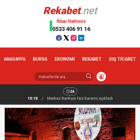
Rekabet
.net
İhbar Hattımız
0533 406 91 16
ANASAYFA
BURSA
EKONOMİ
REKABET
DIŞ TİCARET
24
10:18
/
Altın haftaya yükselişle başladı