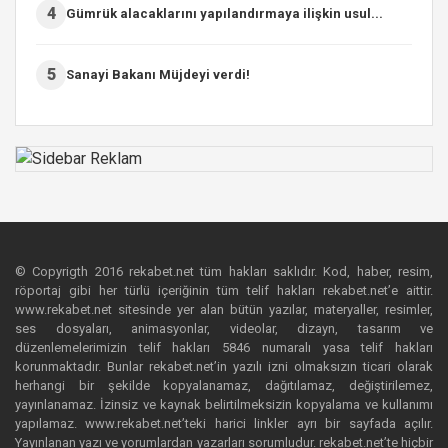
4
Gümrük alacaklarını yapılandırmaya ilişkin usul...
5
Sanayi Bakanı Müjdeyi verdi!
© Copyrigth 2016 rekabet.net tüm hakları saklıdır. Kod, haber, resim,
röportaj gibi her türlü içeriğinin tüm telif hakları rekabet.net’e aittir.
www.rekabet.net sitesinde yer alan bütün yazılar, materyaller, resimler,
ses dosyaları, animasyonlar, videolar, dizayn, tasarım ve
düzenlemelerimizin telif hakları 5846 numaralı yasa telif hakları
korunmaktadır. Bunlar rekabet.net’in yazılı izni olmaksızın ticari olarak
herhangi bir şekilde kopyalanamaz, dağıtılamaz, değiştirilemez,
yayınlanamaz. İzinsiz ve kaynak belirtilmeksizin kopyalama ve kullanımı
yapılamaz. www.rekabet.net’teki harici linkler ayrı bir sayfada açılır.
Yayınlanan yazı ve yorumlardan yazarları sorumludur. rekabet.net’te hiçbir