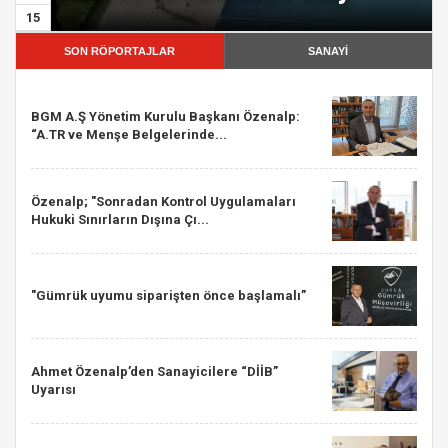
15
SON RÖPORTAJLAR
SANAYİ
BGM A.Ş Yönetim Kurulu Başkanı Özenalp:
“A.TR ve Menşe Belgelerinde...
Özenalp; "Sonradan Kontrol Uygulamaları
Hukuki Sınırların Dışına Çı...
"Gümrük uyumu siparişten önce başlamalı”
Ahmet Özenalp’den Sanayicilere “DİİB”
Uyarısı