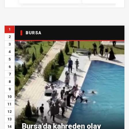
1
BURSA
2
3
4
5
6
7
8
9
10
11
12
13
Bursa'da kahreden olay
14