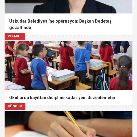
Üsküdar Belediyesi'ne operasyon: Başkan Dedetaş
gözaltında
REKABET
Okullarda kayıttan disipline kadar yeni düzenlemeler
GÜNDEM