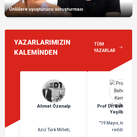
Ünlülere uyuşturucu soruşturması
YAZARLARIMIZIN
TÜM
YAZARLAR
KALEMİNDEN
Ahmet Özenalp
Prof Dr. Behçet K
Yeşilbursa
"19 Mayıs, teslimiy
Aziz Türk Milleti;
reddidir"