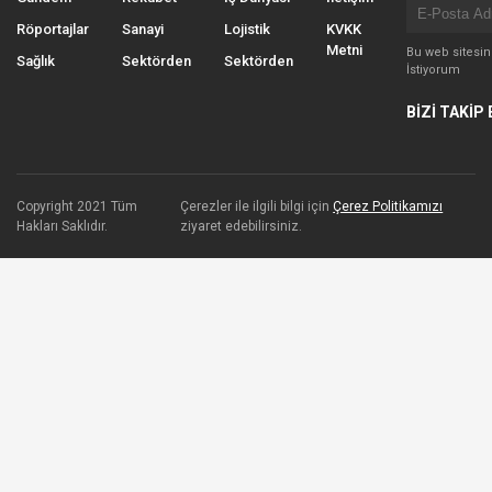
Röportajlar
Sanayi
Lojistik
KVKK
Metni
Bu web sitesi
Sağlık
Sektörden
Sektörden
İstiyorum
BİZİ TAKİP 
Copyright 2021 Tüm
Çerezler ile ilgili bilgi için
Çerez Politikamızı
Hakları Saklıdır.
ziyaret edebilirsiniz.