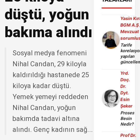
düştü, yoğun
Yasin Kır
BGM A.Ş 
bakıma alındı
Mevzuat
sorumlu
Tarife
korelasy
Sosyal medya fenomeni
yapılan
güncelle
Nihal Candan, 29 kiloyla
Yrd.
kaldırıldığı hastanede 25
Doç.
kiloya kadar düştü.
Dr.
Dyt.
Yemek yemeyi reddeden
Esin
Şeker
Nihal Candan, yoğun
Proses
bakımda tadavi altına
Besin
Nedir?
alındı. Genç kadının sağ...
Prof Dr.