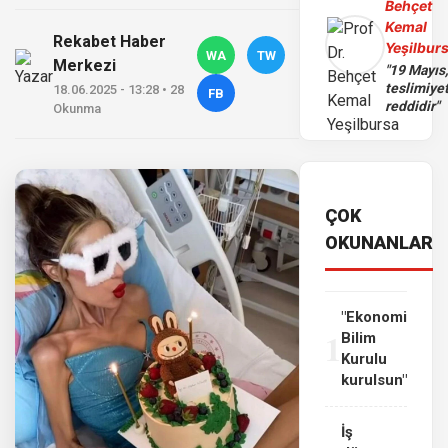
Behçet
Kemal
Rekabet Haber
Yeşilbur
WA
TW
Merkezi
"19 Mayıs
teslimiye
18.06.2025 - 13:28 • 28
FB
reddidir"
Okunma
ÇOK
OKUNANLAR
"Ekonomi
1
Bilim
Kurulu
kurulsun"
İş