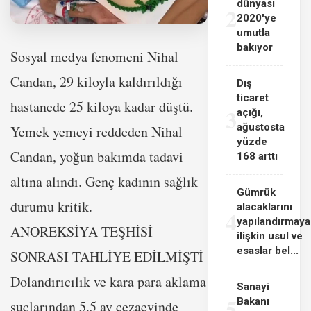
dünyası
2
2020'ye
umutla
bakıyor
Sosyal medya fenomeni Nihal
Candan, 29 kiloyla kaldırıldığı
Dış
ticaret
hastanede 25 kiloya kadar düştü.
3
açığı,
ağustosta
Yemek yemeyi reddeden Nihal
yüzde
Candan, yoğun bakımda tadavi
168 arttı
altına alındı. Genç kadının sağlık
Gümrük
durumu kritik.
alacaklarını
4
yapılandırmaya
ANOREKSİYA TEŞHİSİ
ilişkin usul ve
esaslar bel...
SONRASI TAHLİYE EDİLMİŞTİ
Dolandırıcılık ve kara para aklama
Sanayi
5
Bakanı
suçlarından 5,5 ay cezaevinde