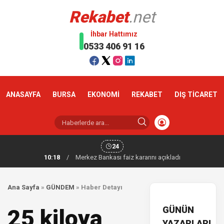
Rekabet
.net
İhbar Hattımız
0533 406 91 16
ANASAYFA
BURSA
EKONOMİ
REKABET
DIŞ TİCARET
24
10:18
/
Merkez Bankası faiz kararını açıkladı
Ana Sayfa
»
GÜNDEM
»
Haber Detayı
GÜNÜN
25 kiloya
YAZARLARI