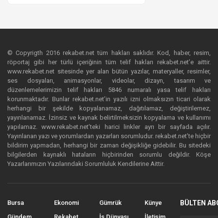
© Copyrigth 2016 rekabet.net tüm hakları saklıdır. Kod, haber, resim,
röportaj gibi her türlü içeriğinin tüm telif hakları rekabet.net’e aittir.
www.rekabet.net sitesinde yer alan bütün yazılar, materyaller, resimler,
ses dosyaları, animasyonlar, videolar, dizayn, tasarım ve
düzenlemelerimizin telif hakları 5846 numaralı yasa telif hakları
korunmaktadır. Bunlar rekabet.net’in yazılı izni olmaksızın ticari olarak
herhangi bir şekilde kopyalanamaz, dağıtılamaz, değiştirilemez,
yayınlanamaz. İzinsiz ve kaynak belirtilmeksizin kopyalama ve kullanımı
yapılamaz. www.rekabet.net’teki harici linkler ayrı bir sayfada açılır.
Yayınlanan yazı ve yorumlardan yazarları sorumludur. rekabet.net’te hiçbir
bildirim yapmadan, herhangi bir zaman değişikliğe gidebilir. Bu sitedeki
bilgilerden kaynaklı hataların hiçbirinden sorumlu değildir. Köşe
Yazarlarımızın Yazılarındaki Sorumluluk Kendilerine Aittir.
Bursa
Ekonomi
Gümrük
Künye
BÜLTEN AB
Gündem
Rekabet
İş Dünyası
İletişim