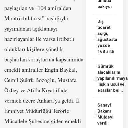
umutla
paylaşılan ve "104 amiralden
bakıyor
Montrö bildirisi" başlığıyla
Dış
yayımlanan açıklamayı
ticaret
3
açığı,
hazırlayanlar ile varsa irtibatlı
ağustosta
yüzde
oldukları kişilere yönelik
168 arttı
başlatılan soruşturma kapsamında
Gümrük
emekli amiraller Engin Baykal,
alacaklarını
4
yapılandırmaya
Cemil Şükrü Bozoğlu, Mustafa
ilişkin usul ve
Özbey ve Atilla Kıyat ifade
esaslar bel...
vermek üzere Ankara'ya geldi. İl
Sanayi
Emniyet Müdürlüğü Terörle
5
Bakanı
Müjdeyi
Mücadele Şubesine giden emekli
verdi!