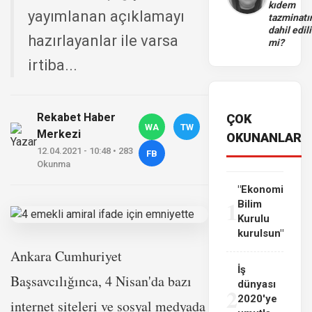
kıdem
yayımlanan açıklamayı
tazminatı
dahil edili
hazırlayanlar ile varsa
mi?
irtiba...
Rekabet Haber
ÇOK
WA
TW
Merkezi
OKUNANLAR
12.04.2021 - 10:48 • 283
FB
Okunma
"Ekonomi
1
Bilim
Kurulu
kurulsun"
Ankara Cumhuriyet
İş
Başsavcılığınca, 4 Nisan'da bazı
dünyası
2
2020'ye
internet siteleri ve sosyal medyada