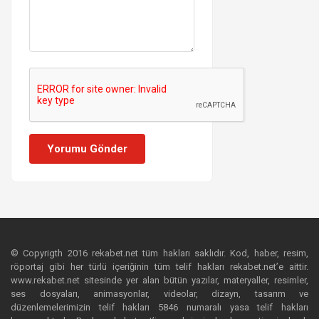
Yorumu Gönder
© Copyrigth 2016 rekabet.net tüm hakları saklıdır. Kod, haber, resim,
röportaj gibi her türlü içeriğinin tüm telif hakları rekabet.net’e aittir.
www.rekabet.net sitesinde yer alan bütün yazılar, materyaller, resimler,
ses dosyaları, animasyonlar, videolar, dizayn, tasarım ve
düzenlemelerimizin telif hakları 5846 numaralı yasa telif hakları