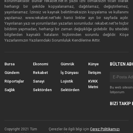
korunmaktadır. Bunlar rekabet.net’in yazılı izni olmaksızın ticari olarak
herhangi bir şekilde kopyalanamaz, dağıtılamaz, değiştirilemez,
yayınlanamaz. İzinsiz ve kaynak belirtilmeksizin kopyalama ve kullanımı
yapılamaz. www.rekabet.net’teki harici linkler ayrı bir sayfada açılır.
Yayınlanan yazı ve yorumlardan yazarları sorumludur. rekabet.net’te hiçbir
bildirim yapmadan, herhangi bir zaman değişikliğe gidebilir. Bu sitedeki
bilgilerden kaynaklı hataların hiçbirinden sorumlu değildir. Köşe
Yazarlarımızın Yazılarındaki Sorumluluk Kendilerine Aittir.
Bursa
Ekonomi
Gümrük
Künye
BÜLTEN AB
Gündem
Rekabet
İş Dünyası
İletişim
Röportajlar
Sanayi
Lojistik
KVKK
Metni
Bu web sitesi
Sağlık
Sektörden
Sektörden
İstiyorum
BİZİ TAKİP 
Copyright 2021 Tüm
Çerezler ile ilgili bilgi için
Çerez Politikamızı