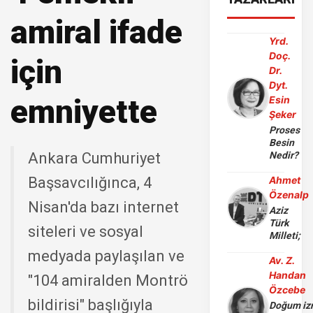
amiral ifade
Yrd.
Doç.
için
Dr.
Dyt.
emniyette
Esin
Şeker
Proses
Besin
Ankara Cumhuriyet
Nedir?
Başsavcılığınca, 4
Ahmet
Özenalp
Nisan'da bazı internet
Aziz
Türk
siteleri ve sosyal
Milleti;
medyada paylaşılan ve
Av. Z.
Handan
"104 amiralden Montrö
Özcebe
bildirisi" başlığıyla
Doğum iz