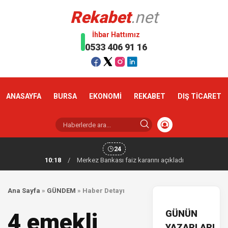
Rekabet
.net
İhbar Hattımız
0533 406 91 16
ANASAYFA
BURSA
EKONOMİ
REKABET
DIŞ TİCARET
24
10:18
/
Merkez Bankası faiz kararını açıkladı
Ana Sayfa
»
GÜNDEM
»
Haber Detayı
GÜNÜN
4 emekli
YAZARLARI