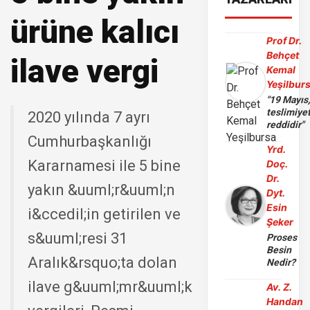
ürüne kalıcı
Prof Dr.
Behçet
ilave vergi
Kemal
Yeşilbur
"19 Mayıs
teslimiye
2020 yılında 7 ayrı
reddidir"
Cumhurbaşkanlığı
Yrd.
Kararnamesi ile 5 bine
Doç.
Dr.
yakın &uuml;r&uuml;n
Dyt.
Esin
i&ccedil;in getirilen ve
Şeker
s&uuml;resi 31
Proses
Besin
Aralık&rsquo;ta dolan
Nedir?
ilave g&uuml;mr&uuml;k
Av. Z.
Handan