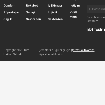
Gündem
Rekabet
İş Dünyası
İletişim
Röportajlar
Sanayi
Lojistik
KVKK
Metni
Bu web sitesi
Sağlık
Sektörden
Sektörden
İstiyorum
BİZİ TAKİP 
Copyright 2021 Tüm
Çerezler ile ilgili bilgi için
Çerez Politikamızı
Hakları Saklıdır.
ziyaret edebilirsiniz.