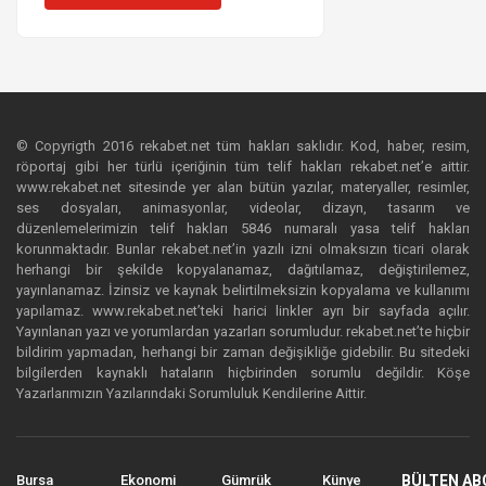
© Copyrigth 2016 rekabet.net tüm hakları saklıdır. Kod, haber, resim,
röportaj gibi her türlü içeriğinin tüm telif hakları rekabet.net’e aittir.
www.rekabet.net sitesinde yer alan bütün yazılar, materyaller, resimler,
ses dosyaları, animasyonlar, videolar, dizayn, tasarım ve
düzenlemelerimizin telif hakları 5846 numaralı yasa telif hakları
korunmaktadır. Bunlar rekabet.net’in yazılı izni olmaksızın ticari olarak
herhangi bir şekilde kopyalanamaz, dağıtılamaz, değiştirilemez,
yayınlanamaz. İzinsiz ve kaynak belirtilmeksizin kopyalama ve kullanımı
yapılamaz. www.rekabet.net’teki harici linkler ayrı bir sayfada açılır.
Yayınlanan yazı ve yorumlardan yazarları sorumludur. rekabet.net’te hiçbir
bildirim yapmadan, herhangi bir zaman değişikliğe gidebilir. Bu sitedeki
bilgilerden kaynaklı hataların hiçbirinden sorumlu değildir. Köşe
Yazarlarımızın Yazılarındaki Sorumluluk Kendilerine Aittir.
Bursa
Ekonomi
Gümrük
Künye
BÜLTEN AB