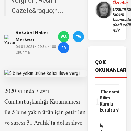
vergileri, Resmi
Özcebe
Doğum iz
Gazete&rsquo;n...
kıdem
tazminatı
dahil edili
mi?
Rekabet Haber
WA
TW
Merkezi
04.01.2021 - 09:34 • 100
FB
Okunma
ÇOK
OKUNANLAR
2020 yılında 7 ayrı
"Ekonomi
1
Bilim
Cumhurbaşkanlığı Kararnamesi
Kurulu
kurulsun"
ile 5 bine yakın ürün için getirilen
ve süresi 31 Aralık’ta dolan ilave
İş