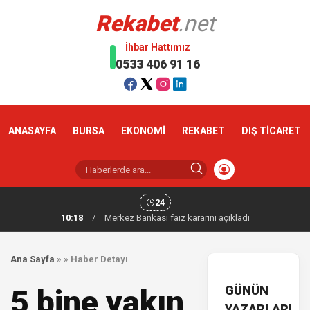
Rekabet
.net
İhbar Hattımız
0533 406 91 16
ANASAYFA
BURSA
EKONOMİ
REKABET
DIŞ TİCARET
24
10:18
/
Merkez Bankası faiz kararını açıkladı
Ana Sayfa
»
»
Haber Detayı
GÜNÜN
5 bine yakın
YAZARLARI