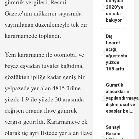
gümrük vergileri, Resmi
dünyası
2
2020'ye
Gazete’nin mükerrer sayısında
umutla
bakıyor
yayımlanan düzenlemeyle tek bir
kararnamede toplandı.
Dış
ticaret
3
açığı,
Yeni kararname ile otomobil ve
ağustosta
yüzde
beyaz eşyadan tuvalet kağıdına,
168 arttı
gözlükten ipliğe kadar geniş bir
Gümrük
yelpazede yer alan 4815 ürüne
alacaklarını
4
yüzde 1.9 ile yüzde 30 arasında
yapılandırmaya
ilişkin usul ve
değişen oranda ilave gümrük
esaslar bel...
vergisi getirildi. Kararnameye ek
Sanayi
olarak üç ayrı listede yer alan ilave
5
Bakanı