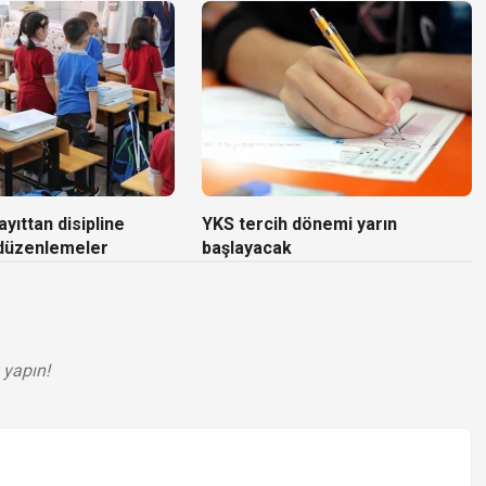
yıttan disipline
YKS tercih dönemi yarın
 düzenlemeler
başlayacak
 yapın!