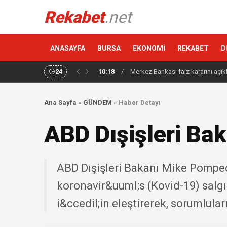
Rekabet
.net
ANASAYFA
BURSA
EKONOMİ
REKABET
D
24
10:18
/
Merkez Bankası faiz kararını açık
Ana Sayfa
»
GÜNDEM
»
Haber Detayı
ABD Dışişleri Bak
ABD Dışişleri Bakanı Mike Pompeo,
koronavir&uuml;s (Kovid-19) salg
i&ccedil;in eleştirerek, sorumlular