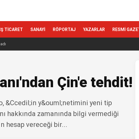
IŞ TİCARET
SANAYİ
RÖPORTAJ
YAZARLAR
RESMİ GAZE
ladı
anı'ndan Çin'e tehdit!
 &Ccedil;in y&ouml;netimini yeni tip
ını hakkında zamanında bilgi vermediği
ın hesap vereceği bir...