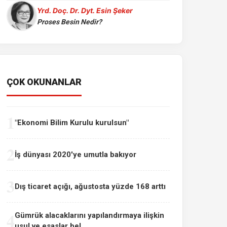
Yrd. Doç. Dr. Dyt. Esin Şeker
Proses Besin Nedir?
ÇOK OKUNANLAR
1
"Ekonomi Bilim Kurulu kurulsun"
2
İş dünyası 2020'ye umutla bakıyor
3
Dış ticaret açığı, ağustosta yüzde 168 arttı
4
Gümrük alacaklarını yapılandırmaya ilişkin
usul ve esaslar bel...