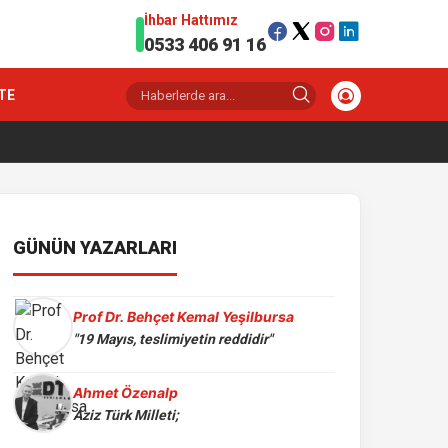
İhbar Hattımız
0533 406 91 16
TE
GÜNÜN YAZARLARI
Prof Dr. Behçet Kemal Yeşilbursa
"19 Mayıs, teslimiyetin reddidir"
Ahmet Özenalp
Aziz Türk Milleti;