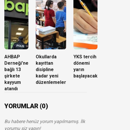
AHBAP
Okullarda
YKS tercih
Derneği'ne
kayıttan
dönemi
bağlı 13
disipline
yarın
şirkete
kadar yeni
başlayacak
kayyum
düzenlemeler
atandı
YORUMLAR (0)
Bu habere henüz yorum yapılmamış. İlk
yorumu siz yapın!