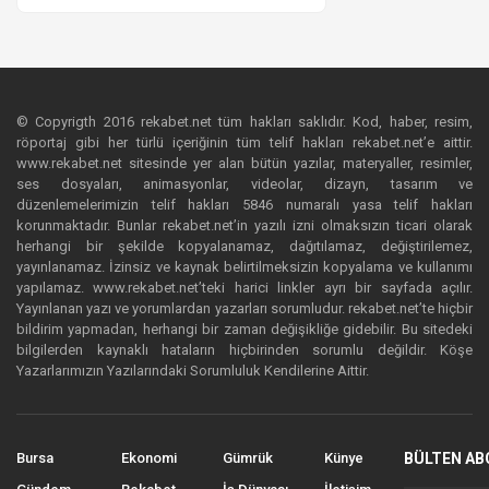
© Copyrigth 2016 rekabet.net tüm hakları saklıdır. Kod, haber, resim,
röportaj gibi her türlü içeriğinin tüm telif hakları rekabet.net’e aittir.
www.rekabet.net sitesinde yer alan bütün yazılar, materyaller, resimler,
ses dosyaları, animasyonlar, videolar, dizayn, tasarım ve
düzenlemelerimizin telif hakları 5846 numaralı yasa telif hakları
korunmaktadır. Bunlar rekabet.net’in yazılı izni olmaksızın ticari olarak
herhangi bir şekilde kopyalanamaz, dağıtılamaz, değiştirilemez,
yayınlanamaz. İzinsiz ve kaynak belirtilmeksizin kopyalama ve kullanımı
yapılamaz. www.rekabet.net’teki harici linkler ayrı bir sayfada açılır.
Yayınlanan yazı ve yorumlardan yazarları sorumludur. rekabet.net’te hiçbir
bildirim yapmadan, herhangi bir zaman değişikliğe gidebilir. Bu sitedeki
bilgilerden kaynaklı hataların hiçbirinden sorumlu değildir. Köşe
Yazarlarımızın Yazılarındaki Sorumluluk Kendilerine Aittir.
Bursa
Ekonomi
Gümrük
Künye
BÜLTEN AB