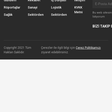
Gündem
Rekabet
İş Dünyası
İletişim
Röportajlar
Sanayi
Lojistik
KVKK
Metni
Bu web sitesi
Sağlık
Sektörden
Sektörden
İstiyorum
BİZİ TAKİP 
Copyright 2021 Tüm
Çerezler ile ilgili bilgi için
Çerez Politikamızı
Hakları Saklıdır.
ziyaret edebilirsiniz.