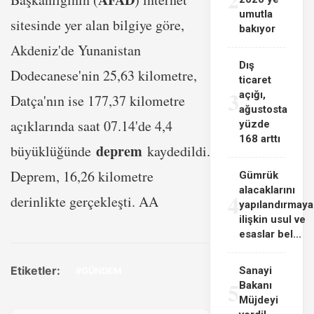
umutla
sitesinde yer alan bilgiye göre,
bakıyor
Akdeniz'de Yunanistan
Dış
Dodecanese'nin 25,63 kilometre,
ticaret
3
açığı,
Datça'nın ise 177,37 kilometre
ağustosta
açıklarında saat 07.14'de 4,4
yüzde
168 arttı
deprem
büyüklüğünde
kaydedildi.
Deprem, 16,26 kilometre
Gümrük
alacaklarını
4
derinlikte gerçekleşti. AA
yapılandırmaya
ilişkin usul ve
esaslar bel...
Etiketler:
Sanayi
#GÜNDEM
5
Bakanı
Müjdeyi