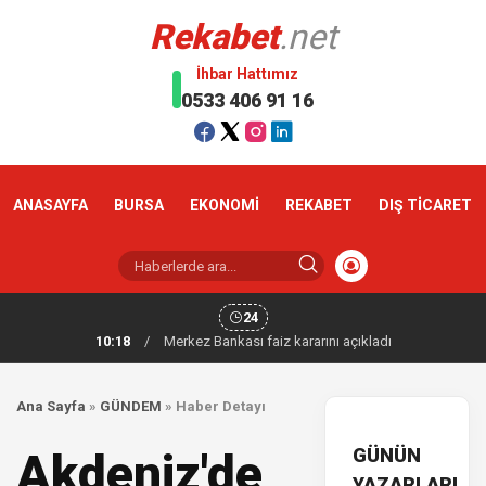
Rekabet
.net
İhbar Hattımız
0533 406 91 16
ANASAYFA
BURSA
EKONOMİ
REKABET
DIŞ TİCARET
24
10:18
/
Merkez Bankası faiz kararını açıkladı
Ana Sayfa
»
GÜNDEM
»
Haber Detayı
GÜNÜN
Akdeniz'de
YAZARLARI