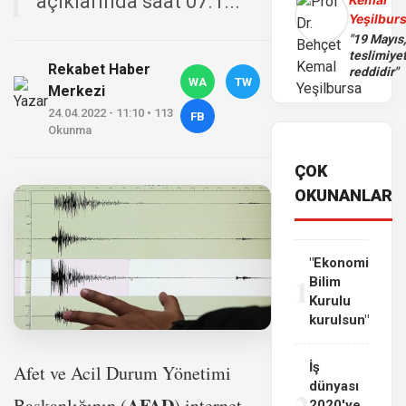
açıklarında saat 07.1...
Yeşilbur
"19 Mayıs
teslimiye
Rekabet Haber
reddidir"
WA
TW
Merkezi
24.04.2022 - 11:10 • 113
FB
Okunma
ÇOK
OKUNANLAR
"Ekonomi
1
Bilim
Kurulu
kurulsun"
İş
Afet ve Acil Durum Yönetimi
dünyası
2
AFAD
Başkanlığının (
) internet
2020'ye