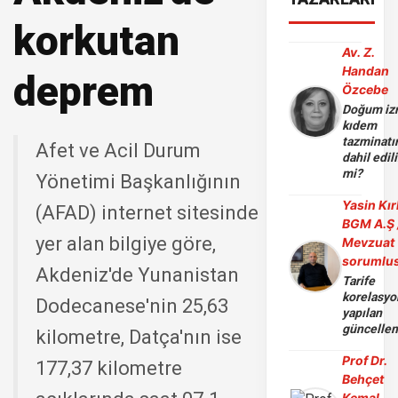
korkutan
Av. Z.
Handan
deprem
Özcebe
Doğum iz
kıdem
tazminatı
Afet ve Acil Durum
dahil edili
mi?
Yönetimi Başkanlığının
Yasin Kır
(AFAD) internet sitesinde
BGM A.Ş 
yer alan bilgiye göre,
Mevzuat
sorumlu
Akdeniz'de Yunanistan
Tarife
korelasy
Dodecanese'nin 25,63
yapılan
güncelle
kilometre, Datça'nın ise
Prof Dr.
177,37 kilometre
Behçet
Kemal