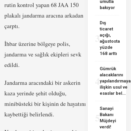
umutla
rutin kontrol yapan 68 JAA 150
bakıyor
plakalı jandarma aracına arkadan
Dış
çarptı.
ticaret
3
açığı,
ağustosta
İhbar üzerine bölgeye polis,
yüzde
jandarma ve sağlık ekipleri sevk
168 arttı
edildi.
Gümrük
alacaklarını
4
yapılandırmaya
Jandarma aracındaki bir askerin
ilişkin usul ve
kaza yerinde şehit olduğu,
esaslar bel...
minibüsteki bir kişinin de hayatını
Sanayi
kaybettiği belirlendi.
5
Bakanı
Müjdeyi
verdi!