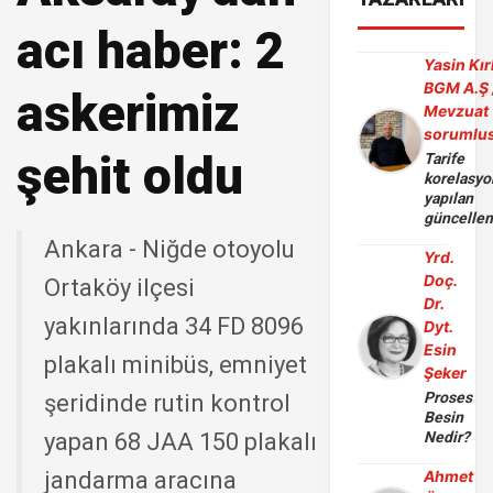
acı haber: 2
Yasin Kır
BGM A.Ş 
askerimiz
Mevzuat
sorumlu
şehit oldu
Tarife
korelasy
yapılan
güncelle
Ankara - Niğde otoyolu
Yrd.
Doç.
Ortaköy ilçesi
Dr.
yakınlarında 34 FD 8096
Dyt.
Esin
plakalı minibüs, emniyet
Şeker
Proses
şeridinde rutin kontrol
Besin
yapan 68 JAA 150 plakalı
Nedir?
jandarma aracına
Ahmet