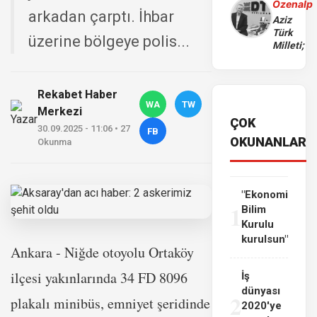
Özenalp
arkadan çarptı. İhbar
Aziz
Türk
üzerine bölgeye polis...
Milleti;
Rekabet Haber
WA
TW
Merkezi
ÇOK
30.09.2025 - 11:06 • 27
FB
OKUNANLAR
Okunma
"Ekonomi
1
Bilim
Kurulu
kurulsun"
Ankara - Niğde otoyolu Ortaköy
ilçesi yakınlarında 34 FD 8096
İş
dünyası
2
plakalı minibüs, emniyet şeridinde
2020'ye