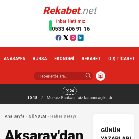
Rekabet
.net
İhbar Hattımız
0533 406 91 16
ANASAYFA
BURSA
EKONOMİ
REKABET
DIŞ TİCARET
24
10:18
/
Merkez Bankası faiz kararını açıkladı
Ana Sayfa
»
GÜNDEM
»
Haber Detayı
GÜNÜN
Aksaray'dan
YAZARLARI