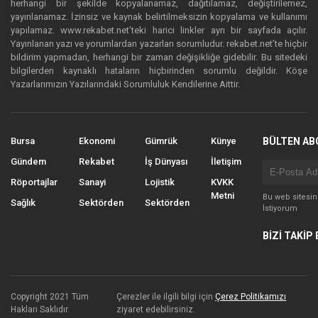
herhangi bir şekilde kopyalanamaz, dağıtılamaz, değiştirilemez,
yayınlanamaz. İzinsiz ve kaynak belirtilmeksizin kopyalama ve kullanımı
yapılamaz. www.rekabet.net’teki harici linkler ayrı bir sayfada açılır.
Yayınlanan yazı ve yorumlardan yazarları sorumludur. rekabet.net’te hiçbir
bildirim yapmadan, herhangi bir zaman değişikliğe gidebilir. Bu sitedeki
bilgilerden kaynaklı hataların hiçbirinden sorumlu değildir. Köşe
Yazarlarımızın Yazılarındaki Sorumluluk Kendilerine Aittir.
Bursa
Ekonomi
Gümrük
Künye
BÜLTEN AB
Gündem
Rekabet
İş Dünyası
İletişim
Röportajlar
Sanayi
Lojistik
KVKK
Metni
Bu web sitesi
Sağlık
Sektörden
Sektörden
İstiyorum
BİZİ TAKİP 
Copyright 2021 Tüm
Çerezler ile ilgili bilgi için
Çerez Politikamızı
Hakları Saklıdır.
ziyaret edebilirsiniz.