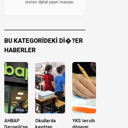
üreten dijital yayın masası.
BU KATEGORİDEKİ Dİ�?ER
HABERLER
AHBAP
Okullarda
YKS tercih
Derneği'ne
kayıttan
dönemi