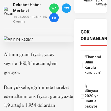
Türk
Rekabet Haber
Milleti;
WA
TW
Merkezi
14.08.2020 - 10:51 • 147
FB
Okunma
ÇOK
OKUNANLAR
Altının gram fiyatı, yatay
"Ekonomi
1
seyirle 460,8 liradan işlem
Bilim
Kurulu
görüyor.
kurulsun"
İş
Dün yükseliş eğiliminde hareket
dünyası
2
eden altının ons fiyatı, günü yüzde
2020'ye
umutla
1,9 artışla 1.954 dolardan
bakıyor