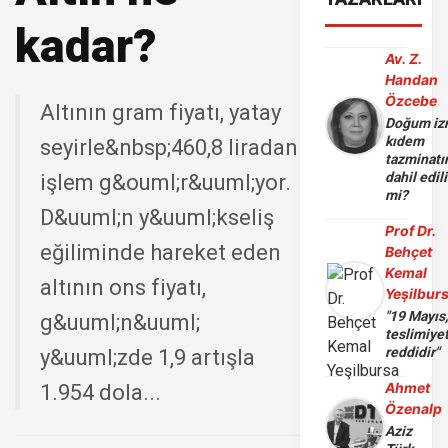
kadar?
Av. Z.
Handan
Özcebe
Altının gram fiyatı, yatay
Doğum iz
kıdem
seyirle&nbsp;460,8 liradan
tazminatı
dahil edili
işlem g&ouml;r&uuml;yor.
mi?
D&uuml;n y&uuml;kseliş
Prof Dr.
eğiliminde hareket eden
Behçet
Kemal
altının ons fiyatı,
Yeşilbur
"19 Mayıs
g&uuml;n&uuml;
teslimiye
reddidir"
y&uuml;zde 1,9 artışla
Ahmet
1.954 dola...
Özenalp
Aziz