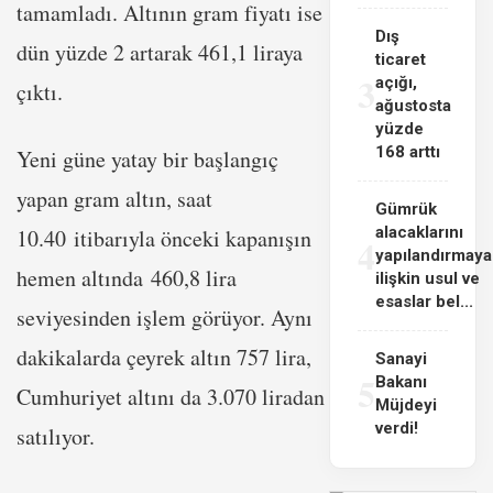
tamamladı. Altının gram fiyatı ise
Dış
dün yüzde 2 artarak 461,1 liraya
ticaret
3
açığı,
çıktı.
ağustosta
yüzde
168 arttı
Yeni güne yatay bir başlangıç
yapan gram altın, saat
Gümrük
alacaklarını
10.40 itibarıyla önceki kapanışın
4
yapılandırmaya
hemen altında 460,8 lira
ilişkin usul ve
esaslar bel...
seviyesinden işlem görüyor. Aynı
dakikalarda çeyrek altın 757 lira,
Sanayi
5
Bakanı
Cumhuriyet altını da 3.070 liradan
Müjdeyi
verdi!
satılıyor.