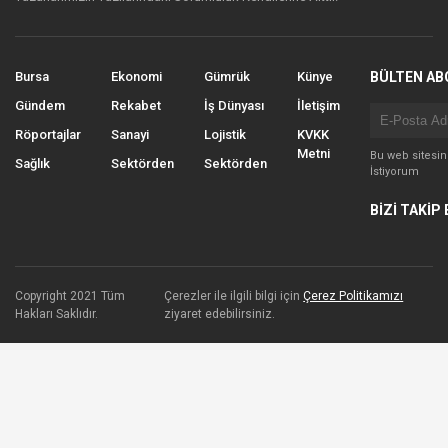
Bursa
Ekonomi
Gümrük
Künye
BÜLTEN AB
Gündem
Rekabet
İş Dünyası
İletişim
Röportajlar
Sanayi
Lojistik
KVKK
Metni
Bu web sitesi
Sağlık
Sektörden
Sektörden
İstiyorum
BİZİ TAKİP 
Copyright 2021 Tüm
Çerezler ile ilgili bilgi için
Çerez Politikamızı
Hakları Saklıdır.
ziyaret edebilirsiniz.