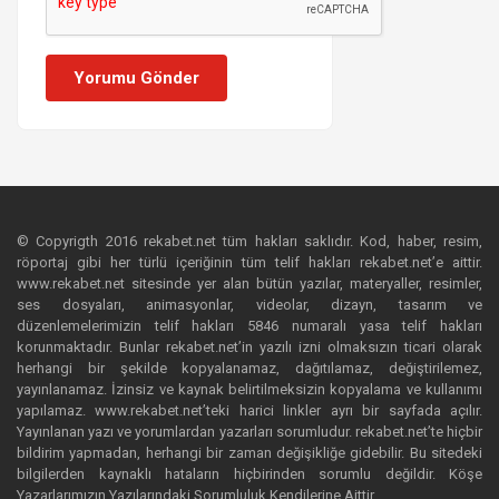
Yorumu Gönder
© Copyrigth 2016 rekabet.net tüm hakları saklıdır. Kod, haber, resim,
röportaj gibi her türlü içeriğinin tüm telif hakları rekabet.net’e aittir.
www.rekabet.net sitesinde yer alan bütün yazılar, materyaller, resimler,
ses dosyaları, animasyonlar, videolar, dizayn, tasarım ve
düzenlemelerimizin telif hakları 5846 numaralı yasa telif hakları
korunmaktadır. Bunlar rekabet.net’in yazılı izni olmaksızın ticari olarak
herhangi bir şekilde kopyalanamaz, dağıtılamaz, değiştirilemez,
yayınlanamaz. İzinsiz ve kaynak belirtilmeksizin kopyalama ve kullanımı
yapılamaz. www.rekabet.net’teki harici linkler ayrı bir sayfada açılır.
Yayınlanan yazı ve yorumlardan yazarları sorumludur. rekabet.net’te hiçbir
bildirim yapmadan, herhangi bir zaman değişikliğe gidebilir. Bu sitedeki
bilgilerden kaynaklı hataların hiçbirinden sorumlu değildir. Köşe
Yazarlarımızın Yazılarındaki Sorumluluk Kendilerine Aittir.