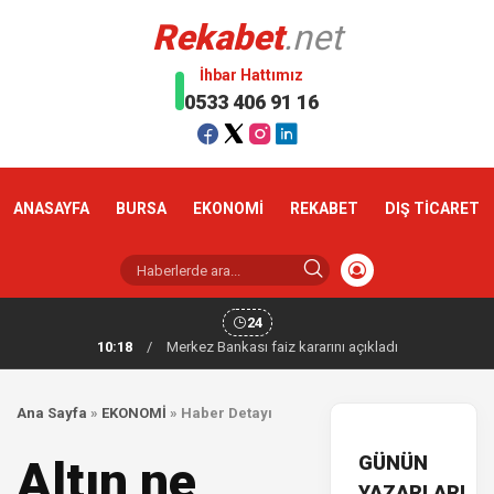
Rekabet
.net
İhbar Hattımız
0533 406 91 16
ANASAYFA
BURSA
EKONOMİ
REKABET
DIŞ TİCARET
24
10:18
/
Merkez Bankası faiz kararını açıkladı
Ana Sayfa
»
EKONOMİ
»
Haber Detayı
GÜNÜN
Altın ne
YAZARLARI