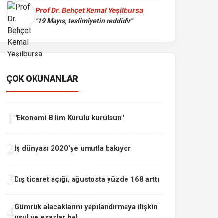
Prof Dr. Behçet Kemal Yeşilbursa
"19 Mayıs, teslimiyetin reddidir"
ÇOK OKUNANLAR
1
"Ekonomi Bilim Kurulu kurulsun"
2
İş dünyası 2020'ye umutla bakıyor
3
Dış ticaret açığı, ağustosta yüzde 168 arttı
4
Gümrük alacaklarını yapılandırmaya ilişkin
usul ve esaslar bel...