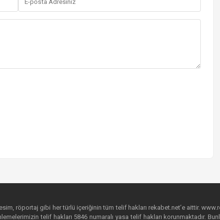
im, röportaj gibi her türlü içeriğinin tüm telif hakları rekabet.net’e aittir. www.r
emelerimizin telif hakları 5846 numaralı yasa telif hakları korunmaktadır. Bunlar