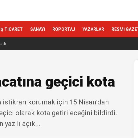
IŞ TİCARET
SANAYİ
RÖPORTAJ
YAZARLAR
RESMİ GAZE
ladı
acatına geçici kota
 istikrarı korumak için 15 Nisan’dan
çici olarak kota getirileceğini bildirdi.
yazılı açık...