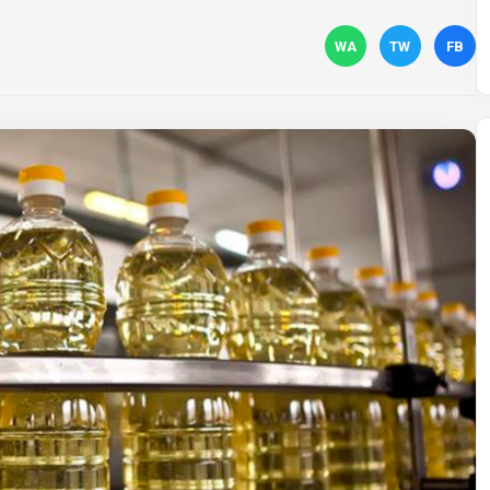
WA
TW
FB