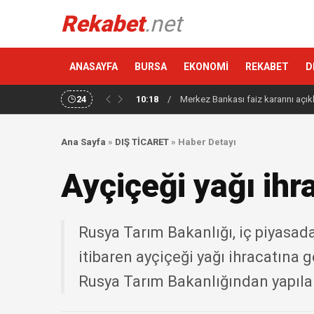
Rekabet
.net
ANASAYFA
BURSA
EKONOMİ
REKABET
D
24
10:18
/
Merkez Bankası faiz kararını açık
Ana Sayfa
»
DIŞ TİCARET
»
Haber Detayı
Ayçiçeği yağı ihr
Rusya Tarım Bakanlığı, iç piyasada
itibaren ayçiçeği yağı ihracatına ge
Rusya Tarım Bakanlığından yapılan 