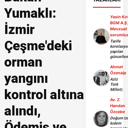
Yumaklı:
Yasin Kır
BGM A.Ş 
İzmir
Mevzuat
sorumlu
Çeşme'deki
Tarife
korelasy
yapılan
orman
güncelle
Ahmet
Özenalp
yangını
Aziz
Türk
kontrol altına
Milleti;
Av. Z.
alındı,
Handan
Özcebe
Doğum iz
Ödemiş ve
kıdem