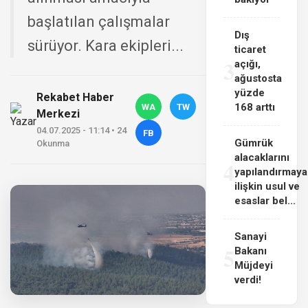
başlatılan çalışmalar
Dış
sürüyor. Kara ekipleri...
ticaret
3
açığı,
ağustosta
yüzde
Rekabet Haber
168 arttı
WA
TW
Merkezi
04.07.2025 - 11:14 • 24
FB
Gümrük
Okunma
alacaklarını
4
yapılandırmaya
ilişkin usul ve
esaslar bel...
Sanayi
5
Bakanı
Müjdeyi
verdi!