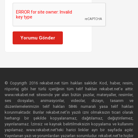
Yorumu Gönder
© Copyrigth 2016 rekabet.net tüm hakları saklıdır. Kod, haber, resim,
röportaj gibi her türlü içeriğinin tüm telif hakları rekabet.net’e aittir.
www.rekabet.net sitesinde yer alan bütün yazılar, materyaller, resimler,
ses dosyaları, animasyonlar, videolar, dizayn, tasarım ve
düzenlemelerimizin telif hakları 5846 numaralı yasa telif hakları
korunmaktadır. Bunlar rekabet.net’in yazılı izni olmaksızın ticari olarak
herhangi bir şekilde kopyalanamaz, dağıtılamaz, değiştirilemez,
yayınlanamaz. İzinsiz ve kaynak belirtilmeksizin kopyalama ve kullanımı
yapılamaz. www.rekabet.net’teki harici linkler ayrı bir sayfada açılır.
Yayınlanan yazı ve yorumlardan yazarları sorumludur. rekabet.net’te hiçbir