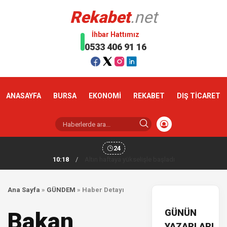
Rekabet
.net
İhbar Hattımız
0533 406 91 16
ANASAYFA
BURSA
EKONOMİ
REKABET
DIŞ TİCARET
24
10:18
/
Altın haftaya yükselişle başladı
Ana Sayfa
»
GÜNDEM
»
Haber Detayı
GÜNÜN
Bakan
YAZARLARI