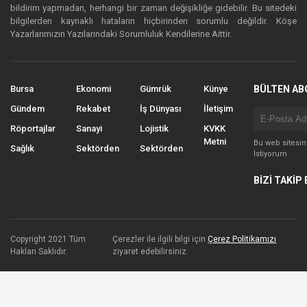
bildirim yapmadan, herhangi bir zaman değişikliğe gidebilir. Bu sitedeki
bilgilerden kaynaklı hataların hiçbirinden sorumlu değildir. Köşe
Yazarlarımızın Yazılarındaki Sorumluluk Kendilerine Aittir.
Bursa
Ekonomi
Gümrük
Künye
BÜLTEN AB
Gündem
Rekabet
İş Dünyası
İletişim
Röportajlar
Sanayi
Lojistik
KVKK
Metni
Bu web sitesi
Sağlık
Sektörden
Sektörden
İstiyorum
BİZİ TAKİP 
Copyright 2021 Tüm
Çerezler ile ilgili bilgi için
Çerez Politikamızı
Hakları Saklıdır.
ziyaret edebilirsiniz.