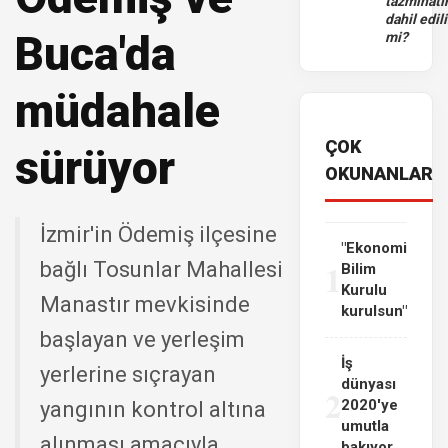
tazminatı
dahil edili
Buca'da
mi?
müdahale
ÇOK
sürüyor
OKUNANLAR
İzmir'in Ödemiş ilçesine
"Ekonomi
1
bağlı Tosunlar Mahallesi
Bilim
Kurulu
Manastır mevkisinde
kurulsun"
başlayan ve yerleşim
İş
yerlerine sıçrayan
dünyası
2
2020'ye
yangının kontrol altına
umutla
alınması amacıyla
bakıyor