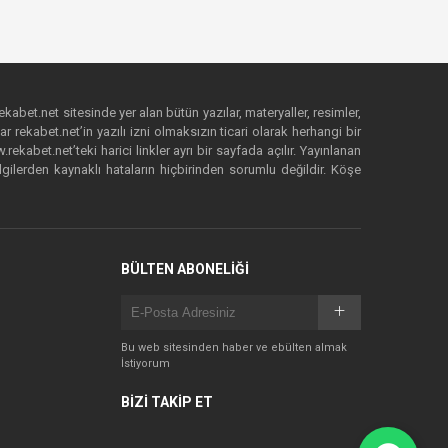
ekabet.net sitesinde yer alan bütün yazılar, materyaller, resimler,
 rekabet.net’in yazılı izni olmaksızın ticari olarak herhangi bir
abet.net’teki harici linkler ayrı bir sayfada açılır. Yayınlanan
lgilerden kaynaklı hataların hiçbirinden sorumlu değildir. Köşe
BÜLTEN ABONELİĞİ
Bu web sitesinden haber ve ebülten almak
İstiyorum
BİZİ TAKİP ET