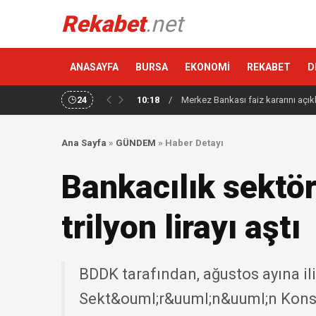
Rekabet
.net
ANASAYFA
BURSA
EKONOMİ
REKABET
D
24
10:18
/
Merkez Bankası faiz kararını açık
Ana Sayfa
»
GÜNDEM
»
Haber Detayı
Bankacılık sektör
trilyon lirayı aştı
BDDK tarafından, ağustos ayına il
Sekt&ouml;r&uuml;n&uuml;n Konso