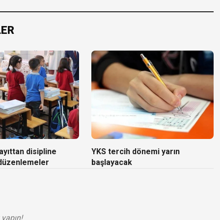
LER
yıttan disipline
YKS tercih dönemi yarın
 düzenlemeler
başlayacak
 yapın!