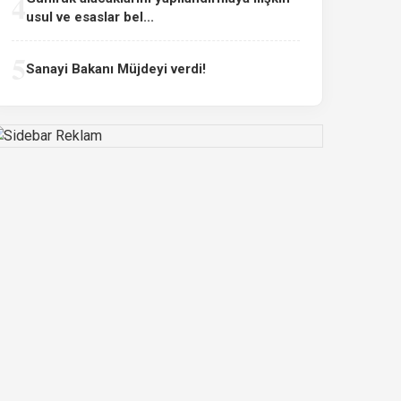
4
usul ve esaslar bel...
5
Sanayi Bakanı Müjdeyi verdi!