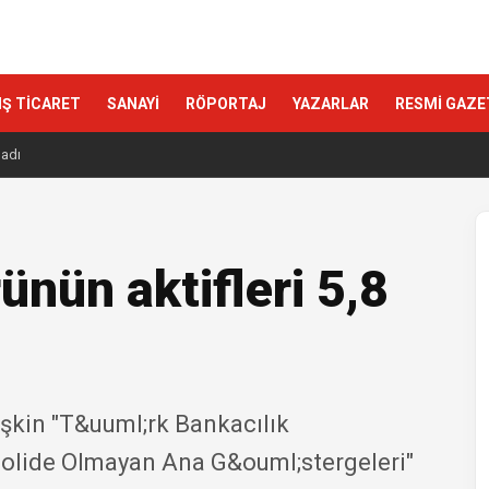
IŞ TİCARET
SANAYİ
RÖPORTAJ
YAZARLAR
RESMİ GAZE
ladı
ünün aktifleri 5,8
işkin "T&uuml;rk Bankacılık
lide Olmayan Ana G&ouml;stergeleri"