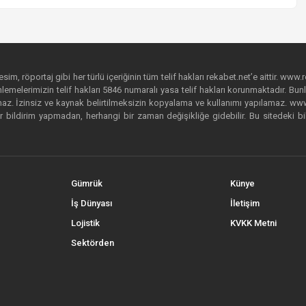
im, röportaj gibi her türlü içeriğinin tüm telif hakları rekabet.net’e aittir. www.r
emelerimizin telif hakları 5846 numaralı yasa telif hakları korunmaktadır. Bunlar
. İzinsiz ve kaynak belirtilmeksizin kopyalama ve kullanımı yapılamaz. www.rek
r bildirim yapmadan, herhangi bir zaman değişikliğe gidebilir. Bu sitedeki bi
Gümrük
Künye
İş Dünyası
İletişim
Lojistik
KVKK Metni
Sektörden