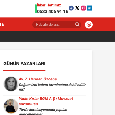
İhbar Hattımız
0533 406 91 16
TE
GÜNÜN YAZARLARI
Av. Z. Handan Özcebe
Doğum izni kıdem tazminatına dahil edilir
mi?
Yasin Kırlar BGM A.Ş / Mevzuat
sorumlusu
Tarife korelasyonunda yapılan
güncellemeler