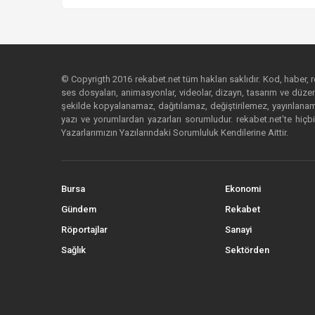
© Copyrigth 2016 rekabet.net tüm hakları saklıdır. Kod, haber, res
ses dosyaları, animasyonlar, videolar, dizayn, tasarım ve düzenl
şekilde kopyalanamaz, dağıtılamaz, değiştirilemez, yayınlanamaz
yazı ve yorumlardan yazarları sorumludur. rekabet.net’te hiçbi
Yazarlarımızın Yazılarındaki Sorumluluk Kendilerine Aittir.
Bursa
Ekonomi
Gündem
Rekabet
Röportajlar
Sanayi
Sağlık
Sektörden