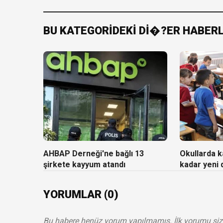
BU KATEGORİDEKİ Dİ�?ER HABER
AHBAP Derneği'ne bağlı 13
Okullarda ka
şirkete kayyum atandı
kadar yeni
YORUMLAR (0)
Bu habere henüz yorum yapılmamış. İlk yorumu siz