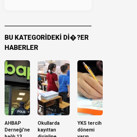
BU KATEGORİDEKİ Dİ�?ER
HABERLER
AHBAP
Okullarda
YKS tercih
Derneği'ne
kayıttan
dönemi
bağlı 13
disipline
yarın