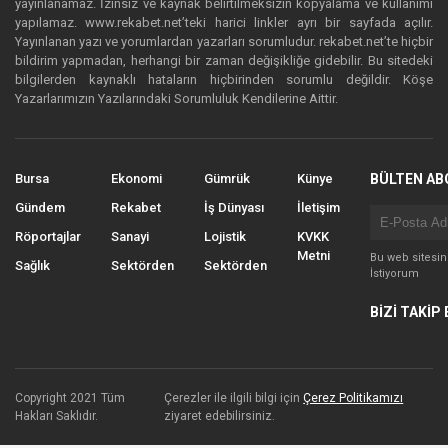
yayınlanamaz. İzinsiz ve kaynak belirtilmeksizin kopyalama ve kullanımı
yapılamaz. www.rekabet.net’teki harici linkler ayrı bir sayfada açılır.
Yayınlanan yazı ve yorumlardan yazarları sorumludur. rekabet.net’te hiçbir
bildirim yapmadan, herhangi bir zaman değişikliğe gidebilir. Bu sitedeki
bilgilerden kaynaklı hataların hiçbirinden sorumlu değildir. Köşe
Yazarlarımızın Yazılarındaki Sorumluluk Kendilerine Aittir.
Bursa
Ekonomi
Gümrük
Künye
BÜLTEN AB
Gündem
Rekabet
İş Dünyası
İletişim
Röportajlar
Sanayi
Lojistik
KVKK
Metni
Bu web sitesi
Sağlık
Sektörden
Sektörden
İstiyorum
BİZİ TAKİP 
Copyright 2021 Tüm
Çerezler ile ilgili bilgi için
Çerez Politikamızı
Hakları Saklıdır.
ziyaret edebilirsiniz.