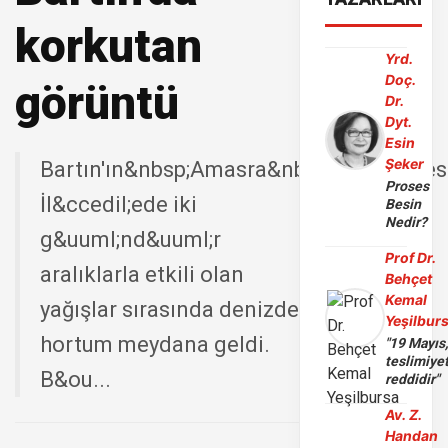
korkutan
Yrd.
Doç.
görüntü
Dr.
Dyt.
Esin
Şeker
Bartın'ın&nbsp;Amasra&nbsp;il&ccedil;e
Proses
İl&ccedil;ede iki
Besin
Nedir?
g&uuml;nd&uuml;r
Prof Dr.
aralıklarla etkili olan
Behçet
Kemal
yağışlar sırasında denizde
Yeşilbur
hortum meydana geldi.
"19 Mayıs
teslimiye
B&ou...
reddidir"
Av. Z.
Handan