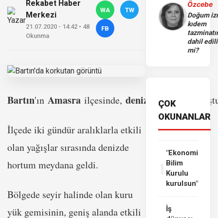
Rekabet Haber
Özcebe
WA
TW
Merkezi
Doğum iz
kıdem
21.07.2020 - 14:42 • 48
FB
tazminatı
Okunma
dahil edili
mi?
Bartın
Amasra
deniz
hortum
'ın
ilçesinde,
de
oluşt
ÇOK
OKUNANLAR
İlçede iki gündür aralıklarla etkili
olan yağışlar sırasında denizde
"Ekonomi
1
hortum meydana geldi.
Bilim
Kurulu
kurulsun"
Bölgede seyir halinde olan kuru
İş
yük gemisinin, geniş alanda etkili