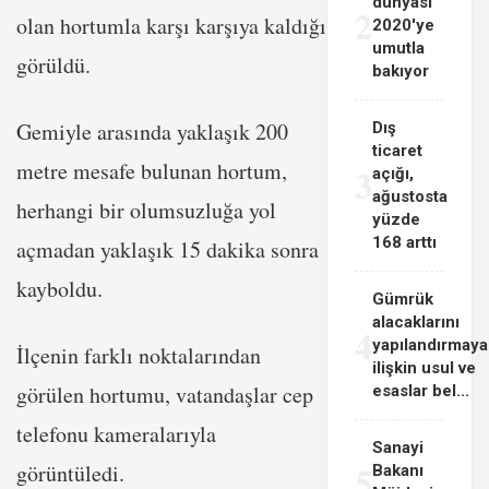
dünyası
2
olan hortumla karşı karşıya kaldığı
2020'ye
umutla
görüldü.
bakıyor
Gemiyle arasında yaklaşık 200
Dış
ticaret
metre mesafe bulunan hortum,
3
açığı,
ağustosta
herhangi bir olumsuzluğa yol
yüzde
168 arttı
açmadan yaklaşık 15 dakika sonra
kayboldu.
Gümrük
alacaklarını
4
yapılandırmaya
İlçenin farklı noktalarından
ilişkin usul ve
görülen hortumu, vatandaşlar cep
esaslar bel...
telefonu kameralarıyla
Sanayi
5
görüntüledi.
Bakanı