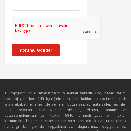
Yorumu Gönder
© Copyrigth 2016 rekabet.net tüm hakları saklıdır. Kod, haber, resim,
röportaj gibi her türlü içeriğinin tüm telif hakları rekabet.net’e aittir.
www.rekabet.net sitesinde yer alan bütün yazılar, materyaller, resimler,
ses dosyaları, animasyonlar, videolar, dizayn, tasarım ve
düzenlemelerimizin telif hakları 5846 numaralı yasa telif hakları
korunmaktadır. Bunlar rekabet.net’in yazılı izni olmaksızın ticari olarak
herhangi bir şekilde kopyalanamaz, dağıtılamaz, değiştirilemez,