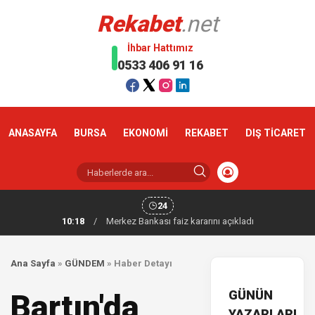
Rekabet
.net
İhbar Hattımız
0533 406 91 16
ANASAYFA
BURSA
EKONOMİ
REKABET
DIŞ TİCARET
24
10:18
/
Merkez Bankası faiz kararını açıkladı
Ana Sayfa
»
GÜNDEM
»
Haber Detayı
GÜNÜN
Bartın'da
YAZARLARI