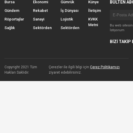
Bursa
Ekonomi
Gümrük
Künye
BÜLTEN AB
Gündem
Rekabet
İş Dünyası
İletişim
Röportajlar
Sanayi
Lojistik
KVKK
Metni
Bu web sitesi
Sağlık
Sektörden
Sektörden
İstiyorum
BİZİ TAKİP 
Copyright 2021 Tüm
Çerezler ile ilgili bilgi için
Çerez Politikamızı
Hakları Saklıdır.
ziyaret edebilirsiniz.