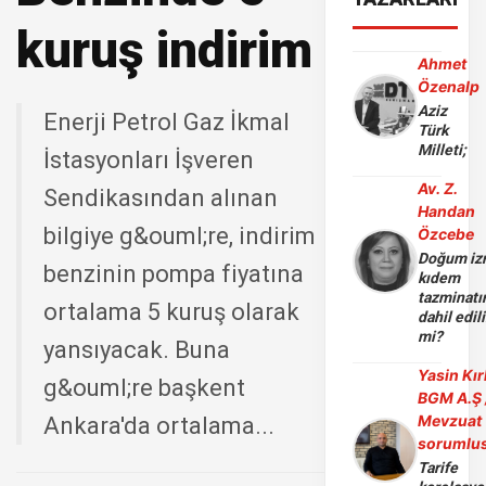
kuruş indirim
Ahmet
Özenalp
Aziz
Enerji Petrol Gaz İkmal
Türk
Milleti;
İstasyonları İşveren
Av. Z.
Sendikasından alınan
Handan
bilgiye g&ouml;re, indirim
Özcebe
Doğum iz
benzinin pompa fiyatına
kıdem
tazminatı
ortalama 5 kuruş olarak
dahil edili
mi?
yansıyacak. Buna
Yasin Kır
g&ouml;re başkent
BGM A.Ş 
Mevzuat
Ankara'da ortalama...
sorumlu
Tarife