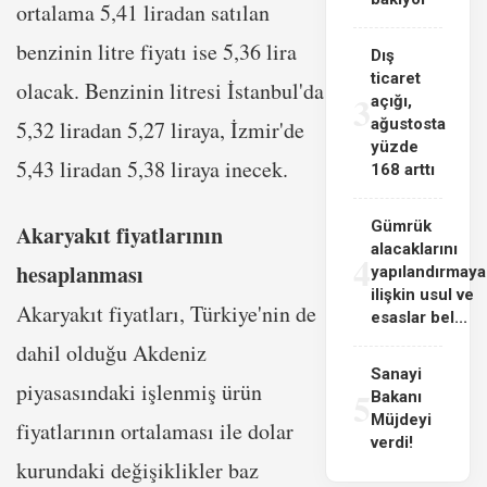
ortalama 5,41 liradan satılan
benzinin litre fiyatı ise 5,36 lira
Dış
ticaret
olacak. Benzinin litresi İstanbul'da
3
açığı,
ağustosta
5,32 liradan 5,27 liraya, İzmir'de
yüzde
5,43 liradan 5,38 liraya inecek.
168 arttı
Gümrük
Akaryakıt fiyatlarının
alacaklarını
4
hesaplanması
yapılandırmaya
ilişkin usul ve
Akaryakıt fiyatları, Türkiye'nin de
esaslar bel...
dahil olduğu Akdeniz
Sanayi
piyasasındaki işlenmiş ürün
5
Bakanı
Müjdeyi
fiyatlarının ortalaması ile dolar
verdi!
kurundaki değişiklikler baz