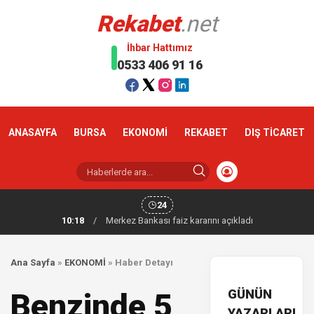
Rekabet
.net
İhbar Hattımız
0533 406 91 16
ANASAYFA
BURSA
EKONOMİ
REKABET
DIŞ TİCARET
24
10:18
/
Merkez Bankası faiz kararını açıkladı
Ana Sayfa
»
EKONOMİ
»
Haber Detayı
GÜNÜN
Benzinde 5
YAZARLARI