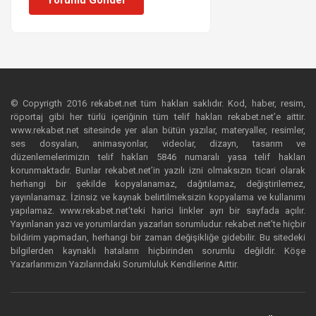
Yorumu Gönder
© Copyrigth 2016 rekabet.net tüm hakları saklıdır. Kod, haber, resim,
röportaj gibi her türlü içeriğinin tüm telif hakları rekabet.net’e aittir.
www.rekabet.net sitesinde yer alan bütün yazılar, materyaller, resimler,
ses dosyaları, animasyonlar, videolar, dizayn, tasarım ve
düzenlemelerimizin telif hakları 5846 numaralı yasa telif hakları
korunmaktadır. Bunlar rekabet.net’in yazılı izni olmaksızın ticari olarak
herhangi bir şekilde kopyalanamaz, dağıtılamaz, değiştirilemez,
yayınlanamaz. İzinsiz ve kaynak belirtilmeksizin kopyalama ve kullanımı
yapılamaz. www.rekabet.net’teki harici linkler ayrı bir sayfada açılır.
Yayınlanan yazı ve yorumlardan yazarları sorumludur. rekabet.net’te hiçbir
bildirim yapmadan, herhangi bir zaman değişikliğe gidebilir. Bu sitedeki
bilgilerden kaynaklı hataların hiçbirinden sorumlu değildir. Köşe
Yazarlarımızın Yazılarındaki Sorumluluk Kendilerine Aittir.