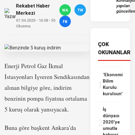
korelasy
Rekabet Haber
yapılan
WA
TW
güncelle
Merkezi
07.04.2020 - 16:38 • 55
FB
Okunma
ÇOK
OKUNANLAR
Enerji Petrol Gaz İkmal
"Ekonomi
İstasyonları İşveren Sendikasından
1
Bilim
alınan bilgiye göre, indirim
Kurulu
kurulsun"
benzinin pompa fiyatına ortalama
5 kuruş olarak yansıyacak.
İş
dünyası
2
2020'ye
Buna göre başkent Ankara'da
umutla
bakıyor