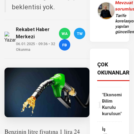
Mevzuat
beklentisi yok.
sorumlu
Tarife
korelasy
yapılan
Rekabet Haber
güncelle
WA
TW
Merkezi
06.01.2025 - 09:36 • 32
FB
Okunma
ÇOK
OKUNANLAR
"Ekonomi
1
Bilim
Kurulu
kurulsun"
İş
Benzinin litre fiyatına 1 lira 24