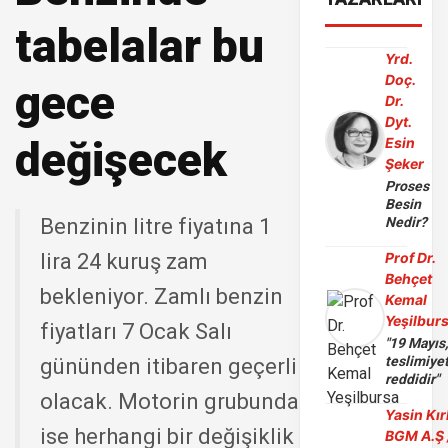
tabelalar bu
Yrd.
Doç.
gece
Dr.
Dyt.
değişecek
Esin
Şeker
Proses
Besin
Benzinin litre fiyatına 1
Nedir?
lira 24 kuruş zam
Prof Dr.
Behçet
bekleniyor. Zamlı benzin
Kemal
Yeşilbur
fiyatları 7 Ocak Salı
"19 Mayıs
teslimiye
gününden itibaren geçerli
reddidir"
olacak. Motorin grubunda
Yasin Kır
ise herhangi bir değişiklik
BGM A.Ş 