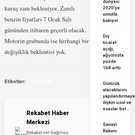
dünyası
2
kuruş zam bekleniyor. Zamlı
2020'ye
umutla
benzin fiyatları 7 Ocak Salı
bakıyor
gününden itibaren geçerli olacak.
Dış
Motorin grubunda ise herhangi bir
ticaret
3
açığı,
değişiklik beklentisi yok.
ağustosta
yüzde
168 arttı
Etiketler:
#EKONOMİ
Gümrük
alacaklarını
4
yapılandırmaya
ilişkin usul ve
esaslar bel...
Rekabet Haber
Merkezi
Sanayi
5
Bakanı
Rekabet.net bağımsız