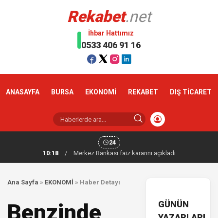
Rekabet
.net
İhbar Hattımız
0533 406 91 16
ANASAYFA
BURSA
EKONOMİ
REKABET
DIŞ TİCARET
24
10:18
/
Merkez Bankası faiz kararını açıkladı
Ana Sayfa
»
EKONOMİ
»
Haber Detayı
GÜNÜN
Benzinde
YAZARLARI