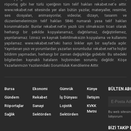
röportaj gibi her türlü içeriğinin tüm telif hakları rekabet.net’e aittir.
www.rekabet.net sitesinde yer alan bütün yazılar, materyaller, resimler,
ses dosyaları, animasyonlar, videolar, dizayn, tasarım ve
düzenlemelerimizin telif hakları 5846 numaralı yasa telif hakları
korunmaktadır. Bunlar rekabet.net’in yazılı izni olmaksızın ticari olarak
herhangi bir şekilde kopyalanamaz, dağıtılamaz, değiştirilemez,
yayınlanamaz. İzinsiz ve kaynak belirtilmeksizin kopyalama ve kullanımı
yapılamaz. www.rekabet.net’teki harici linkler ayrı bir sayfada açılır.
Yayınlanan yazı ve yorumlardan yazarları sorumludur. rekabet.net’te hiçbir
bildirim yapmadan, herhangi bir zaman değişikliğe gidebilir. Bu sitedeki
bilgilerden kaynaklı hataların hiçbirinden sorumlu değildir. Köşe
Yazarlarımızın Yazılarındaki Sorumluluk Kendilerine Aittir.
Bursa
Ekonomi
Gümrük
Künye
BÜLTEN AB
Gündem
Rekabet
İş Dünyası
İletişim
Röportajlar
Sanayi
Lojistik
KVKK
Metni
Bu web sitesi
Sağlık
Sektörden
Sektörden
İstiyorum
BİZİ TAKİP 