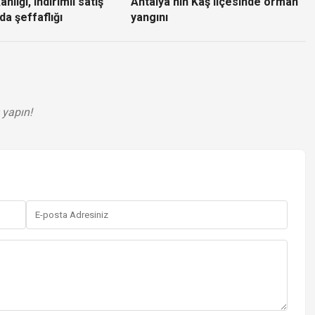
nlığı, indirimli satış
Antalya’nın Kaş ilçesinde orman
da şeffaflığı
yangını
 yapın!