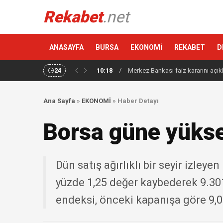
Rekabet
.net
ANASAYFA
BURSA
EKONOMİ
REKABET
D
24
10:18
/
Merkez Bankası faiz kararını açık
Ana Sayfa
»
EKONOMİ
»
Haber Detayı
Borsa güne yükse
Dün satış ağırlıklı bir seyir izley
yüzde 1,25 değer kaybederek 9.30
endeksi, önceki kapanışa göre 9,02