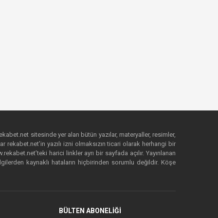
ekabet.net sitesinde yer alan bütün yazılar, materyaller, resimler,
 rekabet.net’in yazılı izni olmaksızın ticari olarak herhangi bir
abet.net’teki harici linkler ayrı bir sayfada açılır. Yayınlanan
lgilerden kaynaklı hataların hiçbirinden sorumlu değildir. Köşe
BÜLTEN ABONELİĞİ