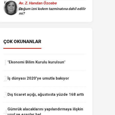
Av. Z. Handan Özcebe
Doğum izni kıdem tazminatına dahil edilir
mi?
ÇOK OKUNANLAR
1
"Ekonomi Bilim Kurulu kurulsun"
2
İş dünyası 2020'ye umutla bakıyor
3
Dış ticaret açığı, ağustosta yüzde 168 arttı
4
Gümrük alacaklarını yapılandırmaya ilişkin
usul ve esaslar bel...