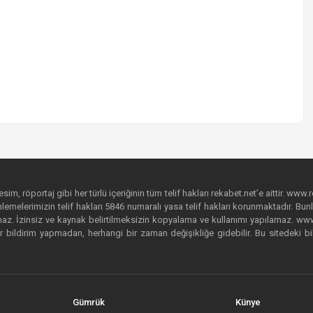
im, röportaj gibi her türlü içeriğinin tüm telif hakları rekabet.net’e aittir. www.r
emelerimizin telif hakları 5846 numaralı yasa telif hakları korunmaktadır. Bunlar
. İzinsiz ve kaynak belirtilmeksizin kopyalama ve kullanımı yapılamaz. www.rek
r bildirim yapmadan, herhangi bir zaman değişikliğe gidebilir. Bu sitedeki bi
Gümrük
Künye