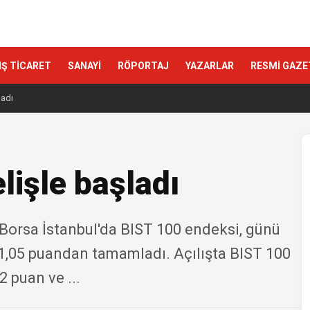
IŞ TİCARET
SANAYİ
RÖPORTAJ
YAZARLAR
RESMİ GAZE
ladı
lişle başladı
en Borsa İstanbul'da BIST 100 endeksi, günü
1,05 puandan tamamladı. Açılışta BIST 100
 puan ve ...