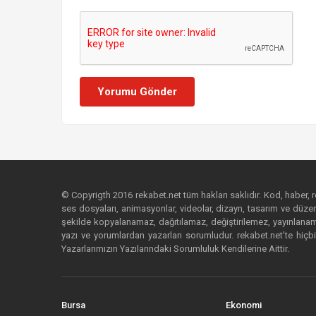
Yorumu Gönder
© Copyrigth 2016 rekabet.net tüm hakları saklıdır. Kod, haber, res
ses dosyaları, animasyonlar, videolar, dizayn, tasarım ve düzenl
şekilde kopyalanamaz, dağıtılamaz, değiştirilemez, yayınlanamaz
yazı ve yorumlardan yazarları sorumludur. rekabet.net’te hiçbi
Yazarlarımızın Yazılarındaki Sorumluluk Kendilerine Aittir.
Bursa
Ekonomi