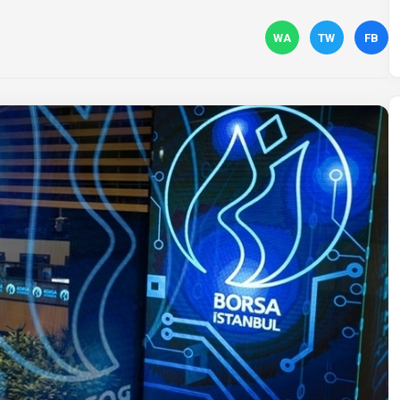
WA
TW
FB