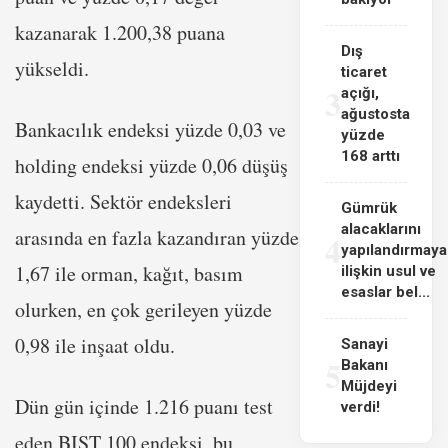
kazanarak 1.200,38 puana
Dış
yükseldi.
ticaret
3
açığı,
ağustosta
Bankacılık endeksi yüzde 0,03 ve
yüzde
168 arttı
holding endeksi yüzde 0,06 düşüş
kaydetti. Sektör endeksleri
Gümrük
alacaklarını
arasında en fazla kazandıran yüzde
4
yapılandırmaya
1,67 ile orman, kağıt, basım
ilişkin usul ve
esaslar bel...
olurken, en çok gerileyen yüzde
0,98 ile inşaat oldu.
Sanayi
5
Bakanı
Müjdeyi
Dün gün içinde 1.216 puanı test
verdi!
eden BIST 100 endeksi, bu