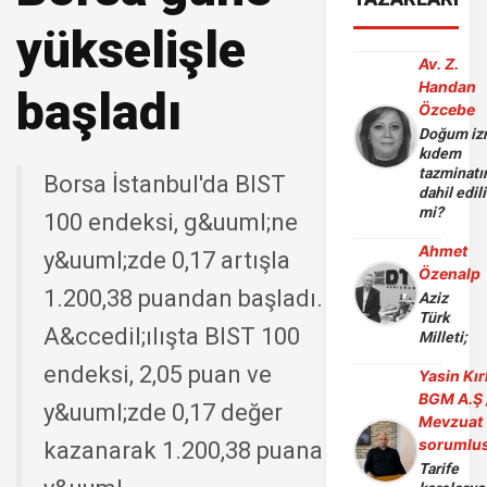
yükselişle
Av. Z.
Handan
başladı
Özcebe
Doğum iz
kıdem
tazminatı
Borsa İstanbul'da BIST
dahil edili
mi?
100 endeksi, g&uuml;ne
Ahmet
y&uuml;zde 0,17 artışla
Özenalp
1.200,38 puandan başladı.
Aziz
Türk
A&ccedil;ılışta BIST 100
Milleti;
endeksi, 2,05 puan ve
Yasin Kır
BGM A.Ş 
y&uuml;zde 0,17 değer
Mevzuat
sorumlu
kazanarak 1.200,38 puana
Tarife