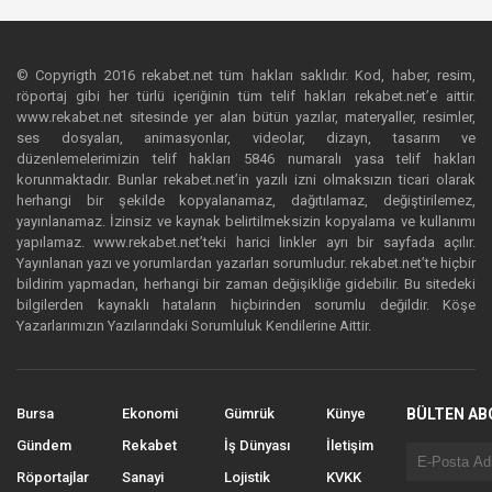
© Copyrigth 2016 rekabet.net tüm hakları saklıdır. Kod, haber, resim,
röportaj gibi her türlü içeriğinin tüm telif hakları rekabet.net’e aittir.
www.rekabet.net sitesinde yer alan bütün yazılar, materyaller, resimler,
ses dosyaları, animasyonlar, videolar, dizayn, tasarım ve
düzenlemelerimizin telif hakları 5846 numaralı yasa telif hakları
korunmaktadır. Bunlar rekabet.net’in yazılı izni olmaksızın ticari olarak
herhangi bir şekilde kopyalanamaz, dağıtılamaz, değiştirilemez,
yayınlanamaz. İzinsiz ve kaynak belirtilmeksizin kopyalama ve kullanımı
yapılamaz. www.rekabet.net’teki harici linkler ayrı bir sayfada açılır.
Yayınlanan yazı ve yorumlardan yazarları sorumludur. rekabet.net’te hiçbir
bildirim yapmadan, herhangi bir zaman değişikliğe gidebilir. Bu sitedeki
bilgilerden kaynaklı hataların hiçbirinden sorumlu değildir. Köşe
Yazarlarımızın Yazılarındaki Sorumluluk Kendilerine Aittir.
Bursa
Ekonomi
Gümrük
Künye
BÜLTEN AB
Gündem
Rekabet
İş Dünyası
İletişim
Röportajlar
Sanayi
Lojistik
KVKK