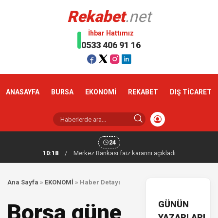
Rekabet
.net
İhbar Hattımız
0533 406 91 16
ANASAYFA
BURSA
EKONOMİ
REKABET
DIŞ TİCARET
24
10:18
/
Merkez Bankası faiz kararını açıkladı
Ana Sayfa
»
EKONOMİ
»
Haber Detayı
GÜNÜN
Borsa güne
YAZARLARI