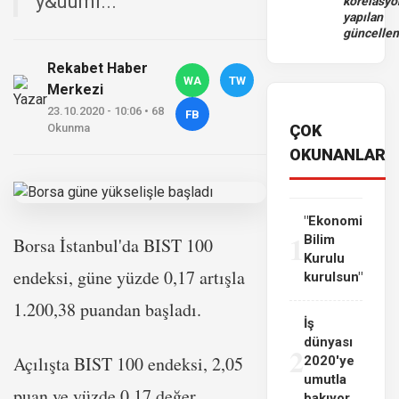
y&uuml...
korelasy
yapılan
güncelle
Rekabet Haber
WA
TW
Merkezi
23.10.2020 - 10:06 • 68
FB
Okunma
ÇOK
OKUNANLAR
"Ekonomi
1
Bilim
Borsa İstanbul'da BIST 100
Kurulu
endeksi, güne yüzde 0,17 artışla
kurulsun"
1.200,38 puandan başladı.
İş
dünyası
2
Açılışta BIST 100 endeksi, 2,05
2020'ye
umutla
puan ve yüzde 0,17 değer
bakıyor