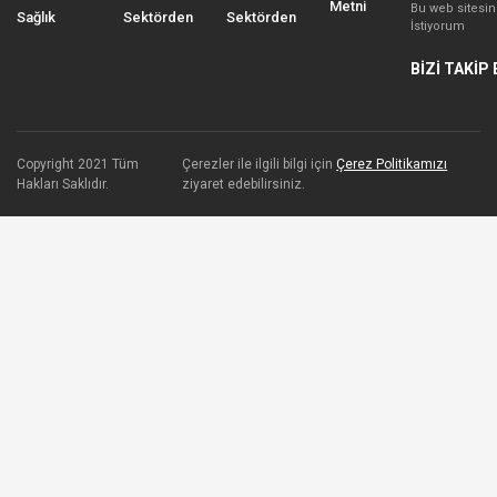
Metni
Bu web sitesi
Sağlık
Sektörden
Sektörden
İstiyorum
BİZİ TAKİP 
Copyright 2021 Tüm
Çerezler ile ilgili bilgi için
Çerez Politikamızı
Hakları Saklıdır.
ziyaret edebilirsiniz.