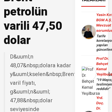
petrolün
Yasin Kır
BGM A.Ş 
varili 47,50
Mevzuat
sorumlu
dolar
Tarife
korelasy
yapılan
güncelle
D&uuml;n
Prof Dr.
Behçet
48,07&nbsp;dolara kadar
Kemal
y&uuml;kselen&nbsp;Brent&nbsp;petrol&
Yeşilbur
"19 Mayıs
varil fiyatı,
teslimiye
reddidir"
g&uuml;n&uuml;
Yrd.
47,88&nbsp;dolar
Doç.
seviyesinde
Dr.