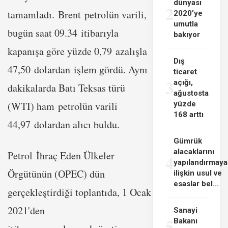
dünyası
2
tamamladı. Brent petrolün varili,
2020'ye
umutla
bugün saat 09.34 itibarıyla
bakıyor
kapanışa göre yüzde 0,79 azalışla
Dış
47,50 dolardan işlem gördü. Aynı
ticaret
3
açığı,
dakikalarda Batı Teksas türü
ağustosta
(WTI) ham petrolün varili
yüzde
168 arttı
44,97 dolardan alıcı buldu.
Gümrük
alacaklarını
Petrol İhraç Eden Ülkeler
4
yapılandırmaya
Örgütünün (OPEC) dün
ilişkin usul ve
esaslar bel...
gerçekleştirdiği toplantıda, 1 Ocak
2021'den
Sanayi
5
Bakanı