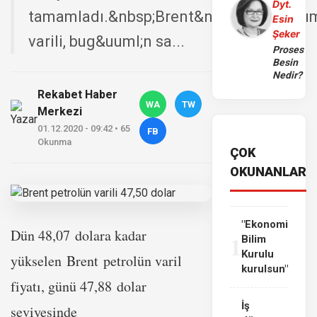
Dyt.
tamamladı.&nbsp;Brent&nbsp;petrol&uum
Esin
Şeker
varili, bug&uuml;n sa...
Proses
Besin
Nedir?
Rekabet Haber
WA
TW
Merkezi
01.12.2020 - 09:42 • 65
FB
Okunma
ÇOK
OKUNANLAR
"Ekonomi
Dün 48,07 dolara kadar
1
Bilim
Kurulu
yükselen Brent petrolün varil
kurulsun"
fiyatı, günü 47,88 dolar
İş
seviyesinde