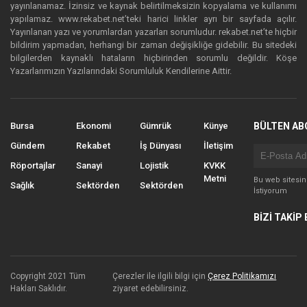
yayınlanamaz. İzinsiz ve kaynak belirtilmeksizin kopyalama ve kullanımı
yapılamaz. www.rekabet.net’teki harici linkler ayrı bir sayfada açılır.
Yayınlanan yazı ve yorumlardan yazarları sorumludur. rekabet.net’te hiçbir
bildirim yapmadan, herhangi bir zaman değişikliğe gidebilir. Bu sitedeki
bilgilerden kaynaklı hataların hiçbirinden sorumlu değildir. Köşe
Yazarlarımızın Yazılarındaki Sorumluluk Kendilerine Aittir.
Bursa
Ekonomi
Gümrük
Künye
BÜLTEN AB
Gündem
Rekabet
İş Dünyası
İletişim
Röportajlar
Sanayi
Lojistik
KVKK
Metni
Bu web sitesi
Sağlık
Sektörden
Sektörden
İstiyorum
BİZİ TAKİP 
Copyright 2021 Tüm
Çerezler ile ilgili bilgi için
Çerez Politikamızı
Hakları Saklıdır.
ziyaret edebilirsiniz.