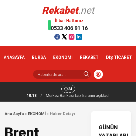
Rekabet
.net
İhbar Hattımız
0533 406 91 16
ANASAYFA
BURSA
EKONOMİ
REKABET
DIŞ TİCARET
24
10:18
/
Merkez Bankası faiz kararını açıkladı
Ana Sayfa
»
EKONOMİ
»
Haber Detayı
GÜNÜN
Brent
YAZARLARI