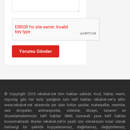
Yorumu Gönder
© Copyrigth 2016 rekabet.net tüm hakları saklıdır. Kod, haber, resim,
röportaj gibi her türlü içeriğinin tüm telif hakları rekabet.net’e aittir.
www.rekabet.net sitesinde yer alan bütün yazılar, materyaller, resimler,
ses dosyaları, animasyonlar, videolar, dizayn, tasarım ve
düzenlemelerimizin telif hakları 5846 numaralı yasa telif hakları
korunmaktadır. Bunlar rekabet.net’in yazılı izni olmaksızın ticari olarak
herhangi bir şekilde kopyalanamaz, dağıtılamaz, değiştirilemez,