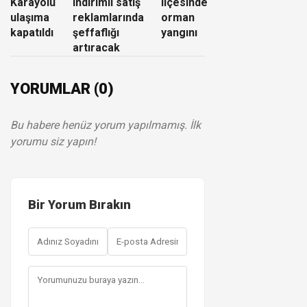
Karayolu
indirimli satış
ilçesinde
ulaşıma
reklamlarında
orman
kapatıldı
şeffaflığı
yangını
artıracak
YORUMLAR (0)
Bu habere henüz yorum yapılmamış. İlk
yorumu siz yapın!
Bir Yorum Bırakın