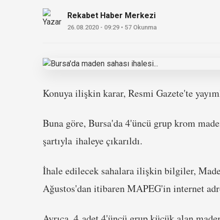
Rekabet Haber Merkezi
26.08.2020 - 09:29 • 57 Okunma
Konuya ilişkin karar, Resmi Gazete'te yayım
Buna göre, Bursa'da 4'üncü grup krom maden
şartıyla ihaleye çıkarıldı.
İhale edilecek sahalara ilişkin bilgiler, M
Ağustos'dan itibaren MAPEG'in internet adre
Ayrıca, 4 adet 4'üncü grup küçük alan maden