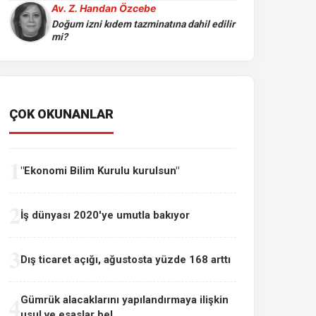
Av. Z. Handan Özcebe
Doğum izni kıdem tazminatına dahil edilir
mi?
ÇOK OKUNANLAR
1
"Ekonomi Bilim Kurulu kurulsun"
2
İş dünyası 2020'ye umutla bakıyor
3
Dış ticaret açığı, ağustosta yüzde 168 arttı
4
Gümrük alacaklarını yapılandırmaya ilişkin
usul ve esaslar bel...