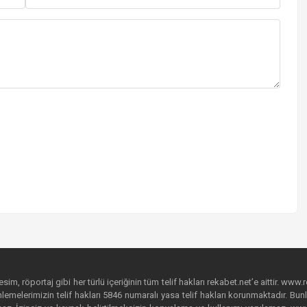
im, röportaj gibi her türlü içeriğinin tüm telif hakları rekabet.net’e aittir. www.r
emelerimizin telif hakları 5846 numaralı yasa telif hakları korunmaktadır. Bunlar