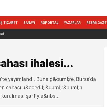
IŞ TİCARET
SANAYİ
RÖPORTAJ
YAZARLAR
RESMİ GAZE
ladı
hası ihalesi...
e'te yayımlandı. Buna g&ouml;re, Bursa'da
n sahası u&ccedil; &uuml;r&uuml;n
 kurulması şartıyla&nbs...