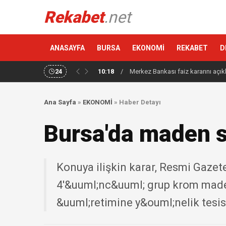
Rekabet
.net
ANASAYFA
BURSA
EKONOMİ
REKABET
D
24
10:18
/
Merkez Bankası faiz kararını açık
Ana Sayfa
»
EKONOMİ
»
Haber Detayı
Bursa'da maden sa
Konuya ilişkin karar, Resmi Gazet
4'&uuml;nc&uuml; grup krom made
&uuml;retimine y&ouml;nelik tesis