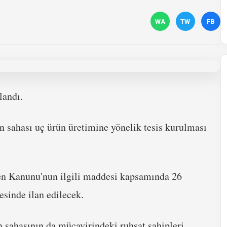
WA
TW
FB
landı.
 sahası uç ürün üretimine yönelik tesis kurulması
aden Kanunu'nun ilgili maddesi kapsamında 26
sinde ilan edilecek.
 sahasının da mücavirindeki ruhsat sahipleri