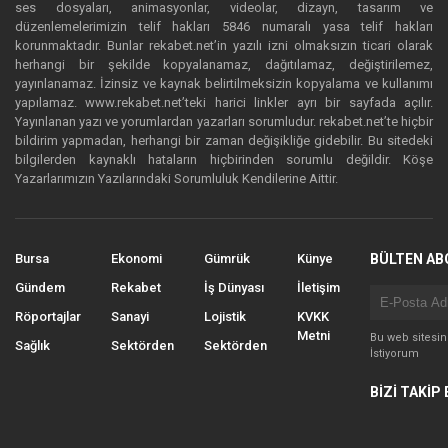
ses dosyaları, animasyonlar, videolar, dizayn, tasarım ve
düzenlemelerimizin telif hakları 5846 numaralı yasa telif hakları
korunmaktadır. Bunlar rekabet.net’in yazılı izni olmaksızın ticari olarak
herhangi bir şekilde kopyalanamaz, dağıtılamaz, değiştirilemez,
yayınlanamaz. İzinsiz ve kaynak belirtilmeksizin kopyalama ve kullanımı
yapılamaz. www.rekabet.net’teki harici linkler ayrı bir sayfada açılır.
Yayınlanan yazı ve yorumlardan yazarları sorumludur. rekabet.net’te hiçbir
bildirim yapmadan, herhangi bir zaman değişikliğe gidebilir. Bu sitedeki
bilgilerden kaynaklı hataların hiçbirinden sorumlu değildir. Köşe
Yazarlarımızın Yazılarındaki Sorumluluk Kendilerine Aittir.
Bursa
Ekonomi
Gümrük
Künye
BÜLTEN AB
Gündem
Rekabet
İş Dünyası
İletişim
Röportajlar
Sanayi
Lojistik
KVKK
Metni
Bu web sitesi
Sağlık
Sektörden
Sektörden
İstiyorum
BİZİ TAKİP 