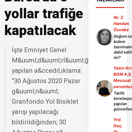
yollar trafiğe
Av. Z.
Handan
kapatılacak
Özcebe
Doğum iz
kıdem
tazminatı
İşte Emniyet Genel
dahil edili
mi?
M&uuml;d&uuml;rl&uuml;ğ&uuml;'nden
Yasin Kır
yapılan a&ccedil;ıklama:
BGM A.Ş 
"30 Ağustos 2020 Pazar
Mevzuat
sorumlu
g&uuml;n&uuml;
Tarife
korelasy
Granfondo Yol Bisiklet
yapılan
güncelle
yarışı yapılacağı
Yrd.
bildirildiğinden; 30
Doç.
Dr.