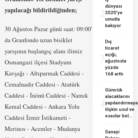
dünyası
2
yapılacağı bildirildiğinden;
2020'ye
umutla
bakıyor
30 Ağustos Pazar günü saat: 09:00'
da Granfondo uzun bisiklet
Dış
ticaret
yarışının başlangıç alanı ilimiz
3
açığı,
Osmangazi ilçesi Stadyum
ağustosta
yüzde
Kavşağı - Altıparmak Caddesi -
168 arttı
Cemalnadir Caddesi - Atatürk
Gümrük
Caddesi - İnönü Caddesi - Namık
alacaklarını
4
yapılandırmaya
Kemal Caddesi - Ankara Yolu
ilişkin usul ve
esaslar bel...
Caddesi İzmir İstikameti -
Merinos - Acemler - Mudanya
Sanayi