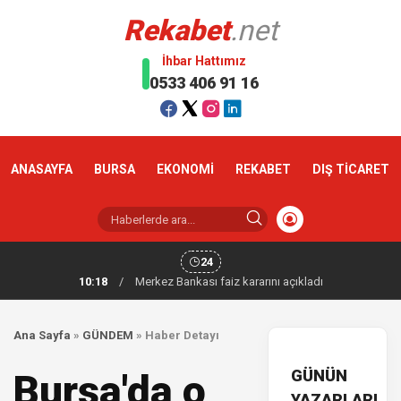
Rekabet
.net
İhbar Hattımız
0533 406 91 16
ANASAYFA
BURSA
EKONOMİ
REKABET
DIŞ TİCARET
24
10:18
/
Merkez Bankası faiz kararını açıkladı
Ana Sayfa
»
GÜNDEM
»
Haber Detayı
GÜNÜN
Bursa'da o
YAZARLARI