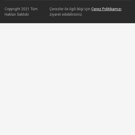
Copyright 2021 Tüm
Çerezler ile ilgili bilgi için
Çerez Politikamızı
Hakları Saklıdır.
ziyaret edebilirsiniz.