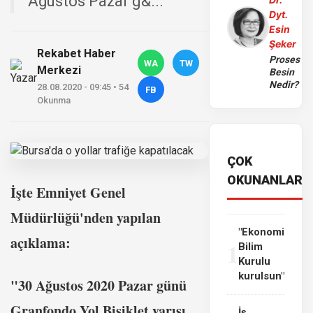
Ağustos Pazar g&...
Dyt.
Esin
Şeker
Rekabet Haber
Proses
WA
TW
Merkezi
Besin
Nedir?
28.08.2020 - 09:45 • 54
FB
Okunma
ÇOK
OKUNANLAR
İşte Emniyet Genel
Müdürlüğü'nden yapılan
"Ekonomi
açıklama:
1
Bilim
Kurulu
kurulsun"
"30 Ağustos 2020 Pazar günü
Granfondo Yol Bisiklet yarışı
İş