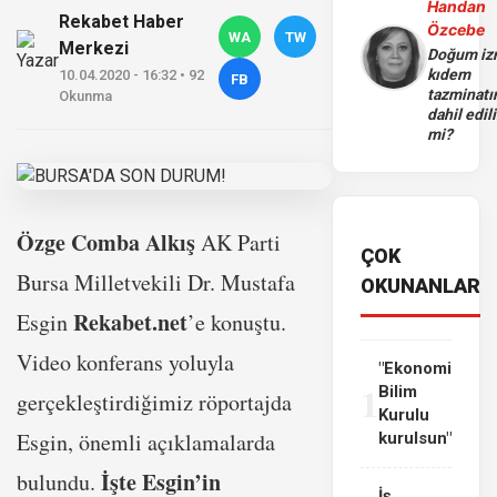
Handan
Rekabet Haber
Özcebe
WA
TW
Merkezi
Doğum iz
kıdem
10.04.2020 - 16:32 • 92
FB
tazminatı
Okunma
dahil edili
mi?
Özge Comba Alkış
AK Parti
ÇOK
Bursa Milletvekili Dr. Mustafa
OKUNANLAR
Rekabet.net
Esgin
’e konuştu.
Video konferans yoluyla
"Ekonomi
1
Bilim
gerçekleştirdiğimiz röportajda
Kurulu
Esgin, önemli açıklamalarda
kurulsun"
İşte Esgin’in
bulundu.
İş