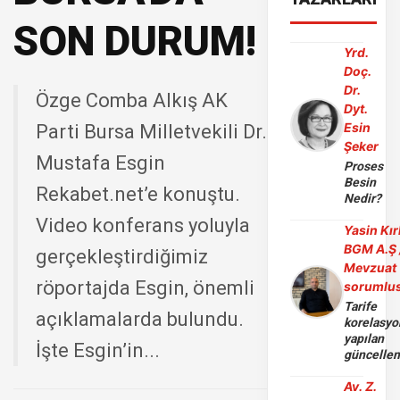
SON DURUM!
Yrd.
Doç.
Dr.
Özge Comba Alkış AK
Dyt.
Esin
Parti Bursa Milletvekili Dr.
Şeker
Mustafa Esgin
Proses
Besin
Rekabet.net’e konuştu.
Nedir?
Video konferans yoluyla
Yasin Kır
BGM A.Ş 
gerçekleştirdiğimiz
Mevzuat
röportajda Esgin, önemli
sorumlu
Tarife
açıklamalarda bulundu.
korelasy
yapılan
İşte Esgin’in...
güncelle
Av. Z.