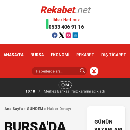
Rekabet
.net
İhbar Hattımız
0533 406 91 16
ANASAYFA
BURSA
EKONOMİ
REKABET
DIŞ TİCARET
24
10:18
/
Merkez Bankası faiz kararını açıkladı
Ana Sayfa
»
GÜNDEM
»
Haber Detayı
GÜNÜN
BURSA'DA
YAZARLARI