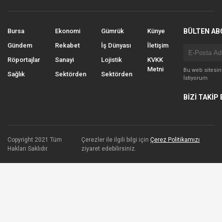
Bursa
Ekonomi
Gümrük
Künye
BÜLTEN AB
Gündem
Rekabet
İş Dünyası
İletişim
Röportajlar
Sanayi
Lojistik
KVKK
Metni
Bu web sitesi
Sağlık
Sektörden
Sektörden
İstiyorum
BİZİ TAKİP 
Copyright 2021 Tüm
Çerezler ile ilgili bilgi için
Çerez Politikamızı
Hakları Saklıdır.
ziyaret edebilirsiniz.