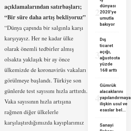
açıklamalarından satırbaşları;
dünyası
2
2020'ye
“Bir süre daha artış bekliyoruz”
umutla
bakıyor
“Dünya çapında bir salgınla karşı
karşıyayız. Her ne kadar ülke
Dış
ticaret
olarak önemli tedbirler almış
3
açığı,
olsakta yaklaşık bir ay önce
ağustosta
yüzde
ülkemizde de koronavirüs vakaları
168 arttı
görülmeye başlandı. Türkiye son
Gümrük
günlerde test sayısını hızla arttırdı.
alacaklarını
4
yapılandırmaya
Vaka sayısının hızla artışına
ilişkin usul ve
esaslar bel...
rağmen diğer ülkelerle
karşılaştırdığımızda kayıplarımız
Sanayi