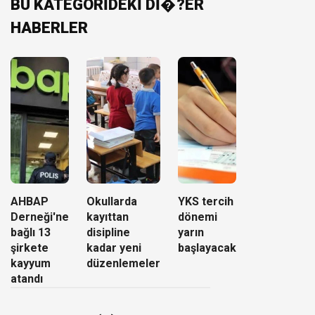
BU KATEGORİDEKİ Dİ�?ER
HABERLER
AHBAP
Okullarda
YKS tercih
Derneği'ne
kayıttan
dönemi
bağlı 13
disipline
yarın
şirkete
kadar yeni
başlayacak
kayyum
düzenlemeler
atandı