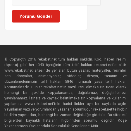
Yorumu Gönder
© Copyrigth 2016 rekabet.net tüm hakları saklıdır. Kod, haber, resim,
röportaj gibi her türlü içeriğinin tüm telif hakları rekabet.net’e aittir.
www.rekabet.net sitesinde yer alan bütün yazılar, materyaller, resimler,
ses dosyaları, animasyonlar, videolar, dizayn, tasarım ve
düzenlemelerimizin telif hakları 5846 numaralı yasa telif hakları
korunmaktadır. Bunlar rekabet.net’in yazılı izni olmaksızın ticari olarak
herhangi bir şekilde kopyalanamaz, dağıtılamaz, değiştirilemez,
yayınlanamaz. İzinsiz ve kaynak belirtilmeksizin kopyalama ve kullanımı
yapılamaz. www.rekabet.net’teki harici linkler ayrı bir sayfada açılır.
Yayınlanan yazı ve yorumlardan yazarları sorumludur. rekabet.net’te hiçbir
bildirim yapmadan, herhangi bir zaman değişikliğe gidebilir. Bu sitedeki
bilgilerden kaynaklı hataların hiçbirinden sorumlu değildir. Köşe
Yazarlarımızın Yazılarındaki Sorumluluk Kendilerine Aittir.