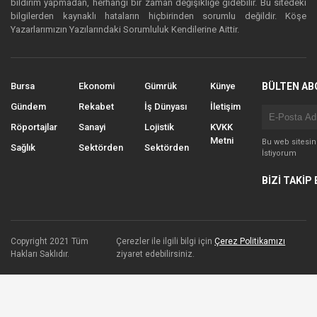
bildirim yapmadan, herhangi bir zaman değişikliğe gidebilir. Bu sitedeki
bilgilerden kaynaklı hataların hiçbirinden sorumlu değildir. Köşe
Yazarlarımızın Yazılarındaki Sorumluluk Kendilerine Aittir.
Bursa
Ekonomi
Gümrük
Künye
BÜLTEN AB
Gündem
Rekabet
İş Dünyası
İletişim
Röportajlar
Sanayi
Lojistik
KVKK
Metni
Bu web sitesi
Sağlık
Sektörden
Sektörden
İstiyorum
BİZİ TAKİP 
Copyright 2021 Tüm
Çerezler ile ilgili bilgi için
Çerez Politikamızı
Hakları Saklıdır.
ziyaret edebilirsiniz.