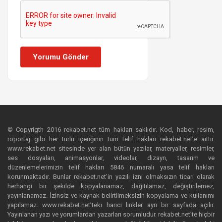
Yorumu Gönder
© Copyrigth 2016 rekabet.net tüm hakları saklıdır. Kod, haber, resim,
röportaj gibi her türlü içeriğinin tüm telif hakları rekabet.net’e aittir.
www.rekabet.net sitesinde yer alan bütün yazılar, materyaller, resimler,
ses dosyaları, animasyonlar, videolar, dizayn, tasarım ve
düzenlemelerimizin telif hakları 5846 numaralı yasa telif hakları
korunmaktadır. Bunlar rekabet.net’in yazılı izni olmaksızın ticari olarak
herhangi bir şekilde kopyalanamaz, dağıtılamaz, değiştirilemez,
yayınlanamaz. İzinsiz ve kaynak belirtilmeksizin kopyalama ve kullanımı
yapılamaz. www.rekabet.net’teki harici linkler ayrı bir sayfada açılır.
Yayınlanan yazı ve yorumlardan yazarları sorumludur. rekabet.net’te hiçbir