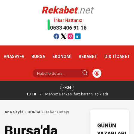
Rekabet
.net
İhbar Hattımız
0533 406 91 16
ANASAYFA
BURSA
EKONOMİ
REKABET
DIŞ TİCARET
24
10:18
/
Merkez Bankası faiz kararını açıkladı
Ana Sayfa
»
BURSA
»
Haber Detayı
GÜNÜN
Bursa'da
YAZARLARI