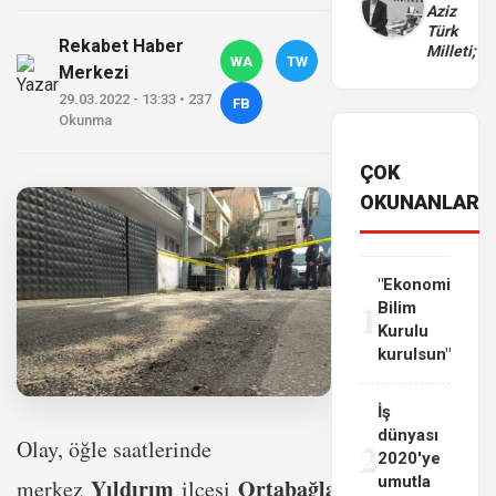
Aziz
Türk
Rekabet Haber
Milleti;
WA
TW
Merkezi
29.03.2022 - 13:33 • 237
FB
Okunma
ÇOK
OKUNANLAR
"Ekonomi
1
Bilim
Kurulu
kurulsun"
İş
dünyası
2
Olay, öğle saatlerinde
2020'ye
umutla
Yıldırım
Ortabağlar
merkez
ilçesi