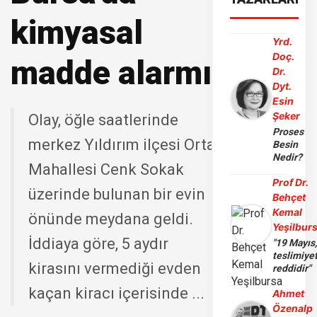
kimyasal
Yrd.
Doç.
madde alarmı
Dr.
Dyt.
Esin
Şeker
Olay, öğle saatlerinde
Proses
merkez Yıldırım ilçesi Ortabağlar
Besin
Nedir?
Mahallesi Cenk Sokak
Prof Dr.
üzerinde bulunan bir evin
Behçet
Kemal
önünde meydana geldi.
Yeşilbur
İddiaya göre, 5 aydır
"19 Mayıs
teslimiye
kirasını vermediği evden
reddidir"
kaçan kiracı içerisinde ...
Ahmet
Özenalp