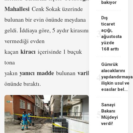
bakıyor
Mahallesi
Cenk Sokak üzerinde
Dış
bulunan bir evin önünde meydana
ticaret
geldi. İddiaya göre, 5 aydır kirasını
3
açığı,
ağustosta
vermediği evden
yüzde
168 arttı
kiracı
kaçan
içerisinde 1 buçuk
tona
Gümrük
alacaklarını
yanıcı
madde
varili
yakın
bulunan
evin
4
yapılandırmaya
önünde bıraktı.
ilişkin usul ve
esaslar bel...
Sanayi
5
Bakanı
Müjdeyi
verdi!