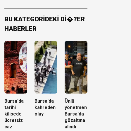
BU KATEGORİDEKİ Dİ�?ER
HABERLER
Bursa'da
Bursa'da
Ünlü
tarihi
kahreden
yönetmen
kilisede
olay
Bursa'da
ücretsiz
gözaltına
caz
alındı