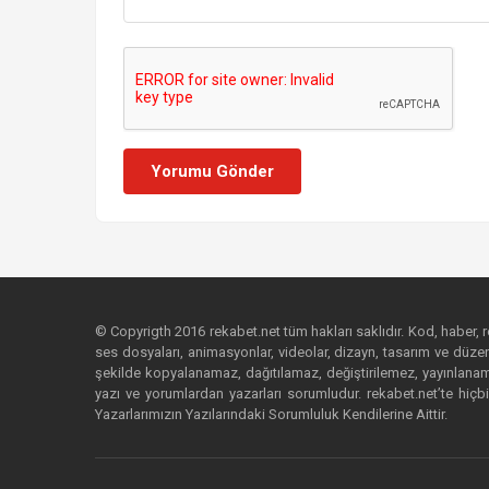
Yorumu Gönder
© Copyrigth 2016 rekabet.net tüm hakları saklıdır. Kod, haber, res
ses dosyaları, animasyonlar, videolar, dizayn, tasarım ve düzenl
şekilde kopyalanamaz, dağıtılamaz, değiştirilemez, yayınlanamaz
yazı ve yorumlardan yazarları sorumludur. rekabet.net’te hiçbi
Yazarlarımızın Yazılarındaki Sorumluluk Kendilerine Aittir.