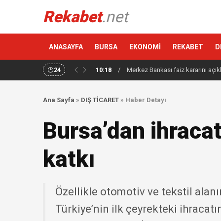
Rekabet
.net
ANASAYFA
BURSA
EKONOMİ
REKABET
D
24
10:18
/
Merkez Bankası faiz kararını açık
Ana Sayfa
»
DIŞ TİCARET
»
Haber Detayı
Bursa’dan ihracat
katkı
Özellikle otomotiv ve tekstil alan
Türkiye’nin ilk çeyrekteki ihracatı