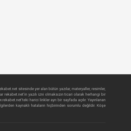
ekabet.net sitesinde yer alan bütün yazılar, materyaller, resimler,
 rekabet.net’in yazılı izni olmaksızın ticari olarak herhangi bir
abet.net’teki harici linkler ayrı bir sayfada açılır. Yayınlanan
lgilerden kaynaklı hataların hiçbirinden sorumlu değildir. Köşe