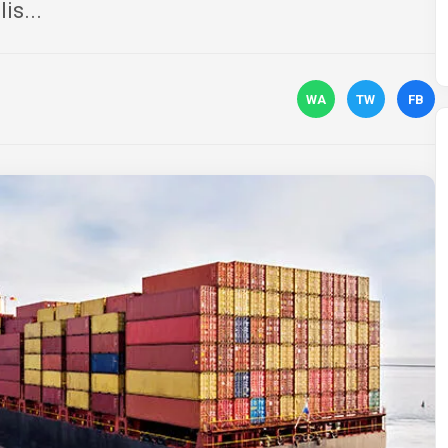
is...
WA
TW
FB