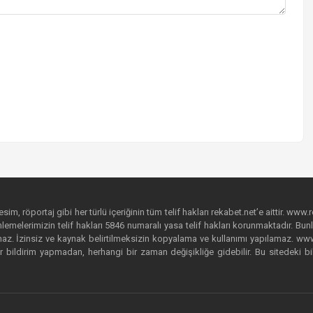
im, röportaj gibi her türlü içeriğinin tüm telif hakları rekabet.net’e aittir. www.r
emelerimizin telif hakları 5846 numaralı yasa telif hakları korunmaktadır. Bunlar
. İzinsiz ve kaynak belirtilmeksizin kopyalama ve kullanımı yapılamaz. www.rek
r bildirim yapmadan, herhangi bir zaman değişikliğe gidebilir. Bu sitedeki bi