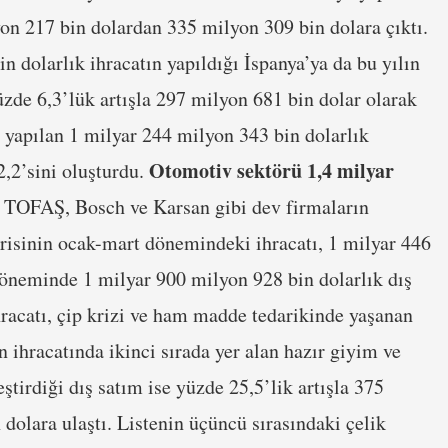
yon 217 bin dolardan 335 milyon 309 bin dolara çıktı.
n dolarlık ihracatın yapıldığı İspanya’ya da bu yılın
zde 6,3’lük artışla 297 milyon 681 bin dolar olarak
 yapılan 1 milyar 244 milyon 343 bin dolarlık
Otomotiv sektörü 1,4 milyar
2,2’sini oluşturdu.
TOFAŞ, Bosch ve Karsan gibi dev firmaların
trisinin ocak-mart dönemindeki ihracatı, 1 milyar 446
döneminde 1 milyar 900 milyon 928 bin dolarlık dış
hracatı, çip krizi ve ham madde tedarikinde yaşanan
n ihracatında ikinci sırada yer alan hazır giyim ve
tirdiği dış satım ise yüzde 25,5’lik artışla 375
dolara ulaştı. Listenin üçüncü sırasındaki çelik