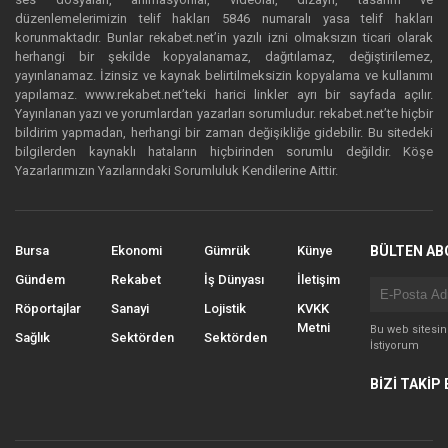
düzenlemelerimizin telif hakları 5846 numaralı yasa telif hakları
korunmaktadır. Bunlar rekabet.net’in yazılı izni olmaksızın ticari olarak
herhangi bir şekilde kopyalanamaz, dağıtılamaz, değiştirilemez,
yayınlanamaz. İzinsiz ve kaynak belirtilmeksizin kopyalama ve kullanımı
yapılamaz. www.rekabet.net’teki harici linkler ayrı bir sayfada açılır.
Yayınlanan yazı ve yorumlardan yazarları sorumludur. rekabet.net’te hiçbir
bildirim yapmadan, herhangi bir zaman değişikliğe gidebilir. Bu sitedeki
bilgilerden kaynaklı hataların hiçbirinden sorumlu değildir. Köşe
Yazarlarımızın Yazılarındaki Sorumluluk Kendilerine Aittir.
Bursa
Ekonomi
Gümrük
Künye
BÜLTEN AB
Gündem
Rekabet
İş Dünyası
İletişim
Röportajlar
Sanayi
Lojistik
KVKK
Metni
Bu web sitesi
Sağlık
Sektörden
Sektörden
İstiyorum
BİZİ TAKİP 