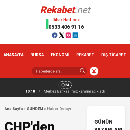
Rekabet
.net
İhbar Hattımız
0533 406 91 16
ANASAYFA
BURSA
EKONOMİ
REKABET
DIŞ TİCARET
24
10:18
/
Merkez Bankası faiz kararını açıkladı
Ana Sayfa
»
GÜNDEM
»
Haber Detayı
GÜNÜN
CHP'den
YAZARLARI