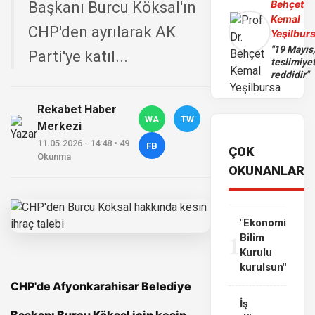
Behçet
Başkanı Burcu Köksal'ın
Kemal
CHP'den ayrılarak AK
Yeşilbur
"19 Mayıs
Parti'ye katıl...
teslimiye
reddidir"
Rekabet Haber
WA
TW
Merkezi
11.05.2026 - 14:48 • 49
FB
ÇOK
Okunma
OKUNANLAR
"Ekonomi
1
Bilim
Kurulu
kurulsun"
CHP
'de
Afyonkarahisar
Belediye
İş