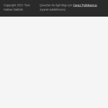
Copyright 2021 Tüm
Çerezler ile ilgili bilgi için
Çerez Politikamızı
Hakları Saklıdır.
ziyaret edebilirsiniz.