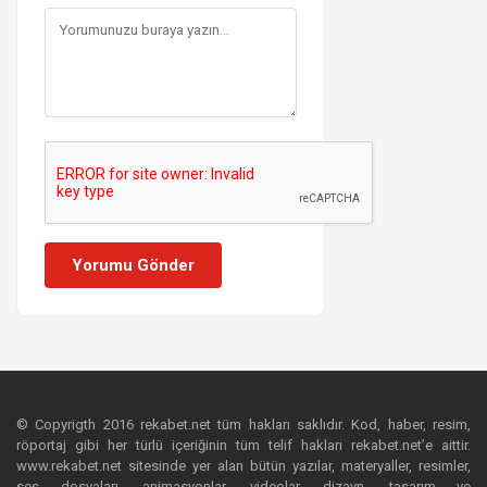
Yorumu Gönder
© Copyrigth 2016 rekabet.net tüm hakları saklıdır. Kod, haber, resim,
röportaj gibi her türlü içeriğinin tüm telif hakları rekabet.net’e aittir.
www.rekabet.net sitesinde yer alan bütün yazılar, materyaller, resimler,
ses dosyaları, animasyonlar, videolar, dizayn, tasarım ve