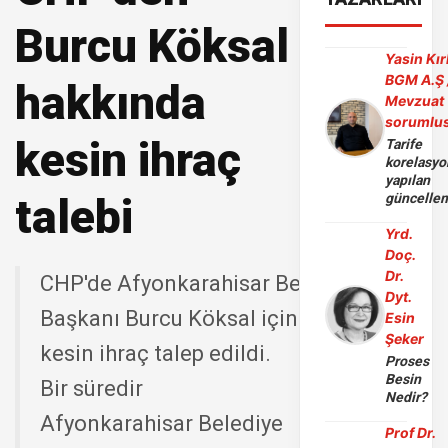
Burcu Köksal
Yasin Kır
BGM A.Ş 
hakkında
Mevzuat
sorumlu
kesin ihraç
Tarife
korelasy
yapılan
talebi
güncelle
Yrd.
Doç.
Dr.
CHP'de Afyonkarahisar Belediye
Dyt.
Başkanı Burcu Köksal için
Esin
Şeker
kesin ihraç talep edildi.
Proses
Besin
Bir süredir
Nedir?
Afyonkarahisar Belediye
Prof Dr.