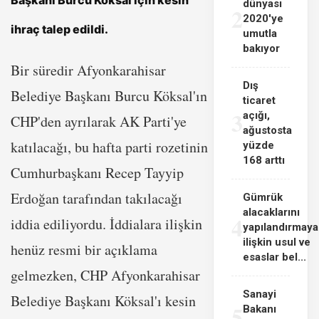
Başkanı Burcu Köksal için kesin
dünyası
2
2020'ye
ihraç talep edildi.
umutla
bakıyor
Bir süredir Afyonkarahisar
Dış
Belediye Başkanı Burcu Köksal'ın
ticaret
3
açığı,
CHP'den ayrılarak AK Parti'ye
ağustosta
katılacağı, bu hafta parti rozetinin
yüzde
168 arttı
Cumhurbaşkanı Recep Tayyip
Erdoğan tarafından takılacağı
Gümrük
alacaklarını
4
iddia ediliyordu. İddialara ilişkin
yapılandırmaya
ilişkin usul ve
henüz resmi bir açıklama
esaslar bel...
gelmezken, CHP Afyonkarahisar
Sanayi
Belediye Başkanı Köksal'ı kesin
5
Bakanı