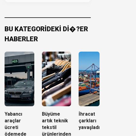
BU KATEGORİDEKİ Dİ�?ER
HABERLER
Yabancı
Büyüme
İhracat
araçlar
artık teknik
çarkları
ücreti
tekstil
yavaşladı
ödemede
ürünlerinden