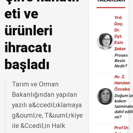
eti ve
Yrd.
Doç.
ürünleri
Dr.
Dyt.
ihracatı
Esin
Şeker
Proses
başladı
Besin
Nedir?
Av. Z.
Handan
Tarım ve Orman
Özcebe
Bakanlığından yapılan
Doğum iz
kıdem
yazılı a&ccedil;ıklamaya
tazminatı
dahil edili
g&ouml;re, T&uuml;rkiye
mi?
ile &Ccedil;in Halk
Prof Dr.