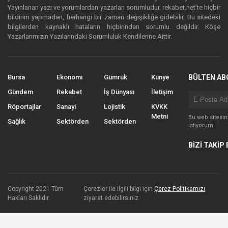
Yayınlanan yazı ve yorumlardan yazarları sorumludur. rekabet.net’te hiçbir
bildirim yapmadan, herhangi bir zaman değişikliğe gidebilir. Bu sitedeki
bilgilerden kaynaklı hataların hiçbirinden sorumlu değildir. Köşe
Yazarlarımızın Yazılarındaki Sorumluluk Kendilerine Aittir.
Bursa
Ekonomi
Gümrük
Künye
BÜLTEN AB
Gündem
Rekabet
İş Dünyası
İletişim
Röportajlar
Sanayi
Lojistik
KVKK
Metni
Bu web sitesi
Sağlık
Sektörden
Sektörden
İstiyorum
BİZİ TAKİP 
Copyright 2021 Tüm
Çerezler ile ilgili bilgi için
Çerez Politikamızı
Hakları Saklıdır.
ziyaret edebilirsiniz.