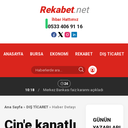
Rekabet
.net
İhbar Hattımız
0533 406 91 16
ANASAYFA
BURSA
EKONOMİ
REKABET
DIŞ TİCARET
24
10:18
/
Merkez Bankası faiz kararını açıkladı
Ana Sayfa
»
DIŞ TİCARET
»
Haber Detayı
GÜNÜN
Çin'e kanatlı
YAZARLARI