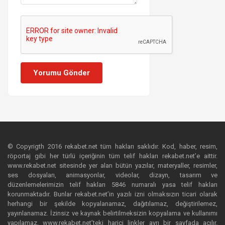
Yorumu Gönder
© Copyrigth 2016 rekabet.net tüm hakları saklıdır. Kod, haber, resim,
röportaj gibi her türlü içeriğinin tüm telif hakları rekabet.net’e aittir.
www.rekabet.net sitesinde yer alan bütün yazılar, materyaller, resimler,
ses dosyaları, animasyonlar, videolar, dizayn, tasarım ve
düzenlemelerimizin telif hakları 5846 numaralı yasa telif hakları
korunmaktadır. Bunlar rekabet.net’in yazılı izni olmaksızın ticari olarak
herhangi bir şekilde kopyalanamaz, dağıtılamaz, değiştirilemez,
yayınlanamaz. İzinsiz ve kaynak belirtilmeksizin kopyalama ve kullanımı
yapılamaz. www.rekabet.net’teki harici linkler ayrı bir sayfada açılır.