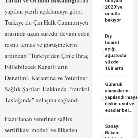
Tarım ve Orman Bakanlığı
ndan
dünyası
2
2020'ye
yapılan yazılı açıklamaya göre,
umutla
bakıyor
Türkiye ile Çin Halk Cumhuriyeti
arasında uzun süredir devam eden
Dış
ticaret
resmi temas ve görüşmelerin
3
açığı,
ardından "Türkiye'den Çin'e İhraç
ağustosta
yüzde
Edilebilecek Kanatlıların
168 arttı
Denetimi, Karantina ve Veteriner
Gümrük
Sağlık Şartları Hakkında Protokol
alacaklarını
4
yapılandırmaya
Taslağında" anlaşma sağlandı.
ilişkin usul ve
esaslar bel...
Hazırlanan veteriner sağlık
Sanayi
sertifikası modeli ve ülkeden
5
Bakanı