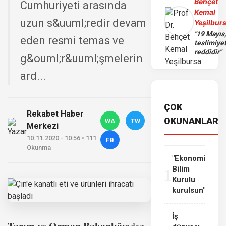
Behçet
Cumhuriyeti arasında
Kemal
uzun s&uuml;redir devam
Yeşilbur
"19 Mayıs
eden resmi temas ve
teslimiye
reddidir"
g&ouml;r&uuml;şmelerin
ard...
ÇOK
Rekabet Haber
OKUNANLAR
WA
TW
Merkezi
10.11.2020 - 10:56 • 111
FB
Okunma
"Ekonomi
1
Bilim
Kurulu
kurulsun"
İş