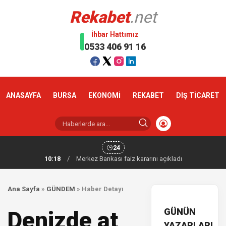
Rekabet
.net
İhbar Hattımız
0533 406 91 16
ANASAYFA
BURSA
EKONOMİ
REKABET
DIŞ TİCARET
24
10:18
/
Merkez Bankası faiz kararını açıkladı
Ana Sayfa
»
GÜNDEM
»
Haber Detayı
GÜNÜN
Denizde at
YAZARLARI