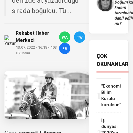
denizde at yüzdürdüğü
Doğum iz
kıdem
sırada boğuldu. Tü...
tazminatı
dahil edili
mi?
Rekabet Haber
WA
TW
Merkezi
13.07.2022 - 16:18 • 103
FB
Okunma
ÇOK
OKUNANLAR
"Ekonomi
1
Bilim
Kurulu
kurulsun"
İş
dünyası
2
apranti Uğurcan
Genç
2020'ye