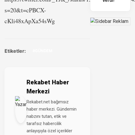
verdi!
s=20&t=cPBCX-
cKli48xApXa54sWg
Etiketler:
#GÜNDEM
Rekabet Haber
Merkezi
Rekabet.net bağımsız
haber merkezi. Gündemin
nabzını tutan, etik ve
tarafsız habercilik
anlayışıyla özel içerikler