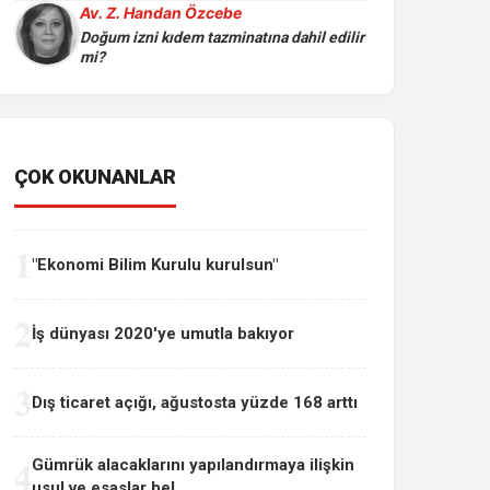
Av. Z. Handan Özcebe
Doğum izni kıdem tazminatına dahil edilir
mi?
ÇOK OKUNANLAR
1
"Ekonomi Bilim Kurulu kurulsun"
2
İş dünyası 2020'ye umutla bakıyor
3
Dış ticaret açığı, ağustosta yüzde 168 arttı
4
Gümrük alacaklarını yapılandırmaya ilişkin
usul ve esaslar bel...