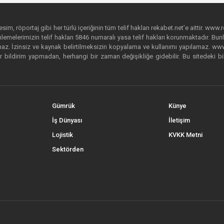
im, röportaj gibi her türlü içeriğinin tüm telif hakları rekabet.net’e aittir. www.r
emelerimizin telif hakları 5846 numaralı yasa telif hakları korunmaktadır. Bunlar
. İzinsiz ve kaynak belirtilmeksizin kopyalama ve kullanımı yapılamaz. www.rek
r bildirim yapmadan, herhangi bir zaman değişikliğe gidebilir. Bu sitedeki bi
Gümrük
Künye
İş Dünyası
İletişim
Lojistik
KVKK Metni
Sektörden