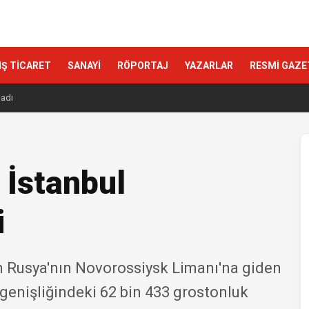
IŞ TİCARET
SANAYİ
RÖPORTAJ
YAZARLAR
RESMİ GAZE
ladı
 İstanbul
i
an Rusya'nın Novorossiysk Limanı'na giden
genişliğindeki 62 bin 433 grostonluk