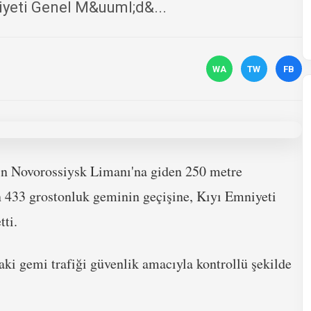
iyeti Genel M&uuml;d&...
WA
TW
FB
ın Novorossiysk Limanı'na giden 250 metre
n 433 grostonluk geminin geçişine, Kıyı Emniyeti
etti.
aki gemi trafiği güvenlik amacıyla kontrollü şekilde